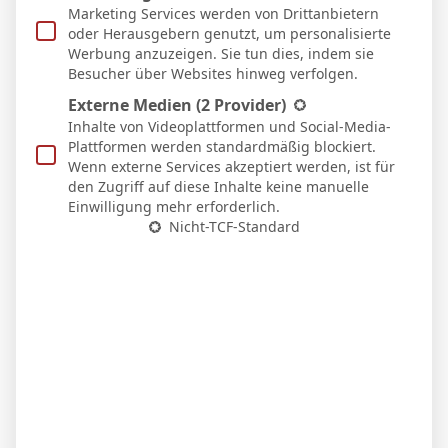
Marketing Services werden von Drittanbietern
ERSATZSPIELER
oder Herausgebern genutzt, um personalisierte
Werbung anzuzeigen. Sie tun dies, indem sie
12
M. Travers
T
Besucher über Websites hinweg verfolgen.
2
N. Patterson
D
Externe Medien
(2 Provider)
5
M. Keane
D
90'
Inhalte von Videoplattformen und Social-Media-
Plattformen werden standardmäßig blockiert.
9
Beto
O
62'
66'
Wenn externe Services akzeptiert werden, ist für
20
T. Dibling
M
den Zugriff auf diese Inhalte keine manuelle
Einwilligung mehr erforderlich.
24
Carlos Alcaraz
M
Nicht-TCF-Standard
34
M. Rohl
M
42
Tim Iroegbunam
M
45
H. Armstrong
M
62'
Bournemouth
1
D. Petrovic
T