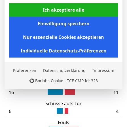
Gelbe Karte
66'
Beto
Ich akzeptiere alle
Rote Karte
69'
J. O'Brien
Einwilligung speichern
Gelbe Karte
81'
David Brooks
Nur essenzielle Cookies akzeptieren
Gelbe Karte
90'
A. Jimenez
+6
Individuelle Datenschutz-Präferenzen
BEGEGNUNGSSTATISTIKEN
Präferenzen
Datenschutzerklärung
Impressum
Everton
Bournemouth
Borlabs Cookie - TCF-CMP Id: 323
Torschüsse
16
11
Schüsse aufs Tor
6
4
Fouls