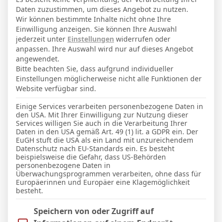
Daten zuzustimmen, um dieses Angebot zu nutzen.
Wir können bestimmte Inhalte nicht ohne Ihre
2
Einwilligung anzeigen. Sie können Ihre Auswahl
Bournemouth
jederzeit unter
Einstellungen
widerrufen oder
anpassen. Ihre Auswahl wird nur auf dieses Angebot
angewendet.
Bitte beachten Sie, dass aufgrund individueller
Einstellungen möglicherweise nicht alle Funktionen der
ENDERGEBNIS
Website verfügbar sind.
Einige Services verarbeiten personenbezogene Daten in
den USA. Mit Ihrer Einwilligung zur Nutzung dieser
TORE
Services willigen Sie auch in die Verarbeitung Ihrer
Daten in den USA gemäß Art. 49 (1) lit. a GDPR ein. Der
Elfmetertor
EuGH stuft die USA als ein Land mit unzureichendem
42'
I. Ndiaye
Datenschutz nach EU-Standards ein. Es besteht
beispielsweise die Gefahr, dass US-Behörden
Tor
61'
personenbezogene Daten in
Rayan
(
A. Truffert
)
Assist:
Überwachungsprogrammen verarbeiten, ohne dass für
Tor
Europäerinnen und Europäer eine Klagemöglichkeit
64'
A. Adli
(
J. Hill
)
Assist:
besteht.
Im Folgenden finden Sie eine Liste der Zwecke des IAB Trans
Speichern von oder Zugriff auf