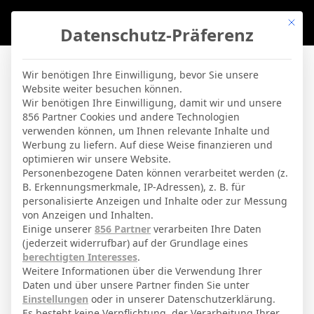
Mit di
Datenschutz-Präferenz
BVBLife
»
Everton – Bournemouth
Wir benötigen Ihre Einwilligung, bevor Sie unsere
Website weiter besuchen können.
Everton – Bournemouth
Wir benötigen Ihre Einwilligung, damit wir und unsere
856 Partner Cookies und andere Technologien
verwenden können, um Ihnen relevante Inhalte und
By
Micha Sassie
17. April 2026
Werbung zu liefern. Auf diese Weise finanzieren und
optimieren wir unsere Website.
Personenbezogene Daten können verarbeitet werden (z.
10 Feb. 2026
-
20:30
B. Erkennungsmerkmale, IP-Adressen), z. B. für
personalisierte Anzeigen und Inhalte oder zur Messung
Premier League
| Spieltag 26
von Anzeigen und Inhalten.
Halbzeit: 1-0
Einige unserer
856 Partner
verarbeiten Ihre Daten
(jederzeit widerrufbar) auf der Grundlage eines
berechtigten Interesses
.
1
Weitere Informationen über die Verwendung Ihrer
Daten und über unsere Partner finden Sie unter
Everton
Einstellungen
oder in unserer Datenschutzerklärung.
Es besteht keine Verpflichtung, der Verarbeitung Ihrer