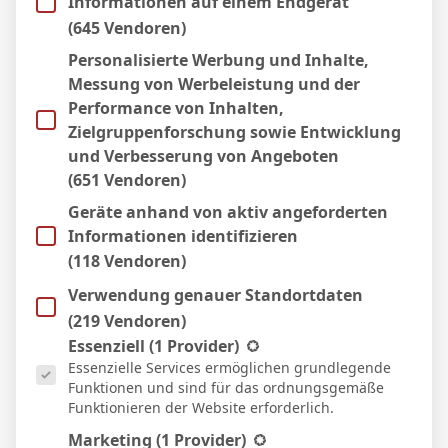
AUFSTELLUNGEN
Informationen auf einem Endgerät
(645 Vendoren)
Everton
Personalisierte Werbung und Inhalte,
Messung von Werbeleistung und der
1
J. Pickford
T
Performance von Inhalten,
15
J. O'Brien
Zielgruppenforschung sowie Entwicklung
D
69'
und Verbesserung von Angeboten
6
J. Tarkowski
D
(651 Vendoren)
32
J. Branthwaite
D
Geräte anhand von aktiv angeforderten
16
V. Mykolenko
D
90'
Informationen identifizieren
37
J. Garner
M
(118 Vendoren)
27
I. Gueye
M
Verwendung genauer Standortdaten
(219 Vendoren)
10
I. Ndiaye
M
42'
Es folgt eine Liste der Service-Gruppen, für die eine Einwill
Essenziell
(1 Provider)
22
K. Dewsbury-Hall
M
Essenzielle Services ermöglichen grundlegende
19
T. George
O
Funktionen und sind für das ordnungsgemäße
62'
Funktionieren der Website erforderlich.
11
T. Barry
O
62'
Marketing
(1 Provider)