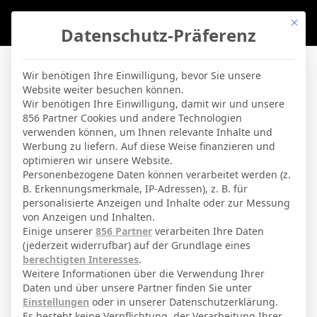
Mit di
Datenschutz-Präferenz
BVBLife
Wir benötigen Ihre Einwilligung, bevor Sie unsere
Website weiter besuchen können.
Fulham – Burnley
Wir benötigen Ihre Einwilligung, damit wir und unsere
856 Partner Cookies und andere Technologien
verwenden können, um Ihnen relevante Inhalte und
By
Micha Sassie
17. April 2026
Werbung zu liefern. Auf diese Weise finanzieren und
optimieren wir unsere Website.
Personenbezogene Daten können verarbeitet werden (z.
21 März 2026
-
16:00
B. Erkennungsmerkmale, IP-Adressen), z. B. für
personalisierte Anzeigen und Inhalte oder zur Messung
Premier League
| Spieltag 31
von Anzeigen und Inhalten.
Halbzeit: 0-0
Einige unserer
856 Partner
verarbeiten Ihre Daten
(jederzeit widerrufbar) auf der Grundlage eines
berechtigten Interesses
.
3
Weitere Informationen über die Verwendung Ihrer
Daten und über unsere Partner finden Sie unter
Fulham
Einstellungen
oder in unserer Datenschutzerklärung.
Es besteht keine Verpflichtung, der Verarbeitung Ihrer