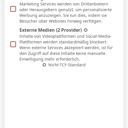
9
Rodrigo Muniz
Marketing Services werden von Drittanbietern
O
82'
oder Herausgebern genutzt, um personalisierte
Werbung anzuzeigen. Sie tun dies, indem sie
ERSATZSPIELER
Besucher über Websites hinweg verfolgen.
23
B. Lecomte
T
Externe Medien
(2 Provider)
Inhalte von Videoplattformen und Social-Media-
10
T. Cairney
M
Plattformen werden standardmäßig blockiert.
7
R. Jimenez
O
82'
90'
Wenn externe Services akzeptiert werden, ist für
den Zugriff auf diese Inhalte keine manuelle
20
S. Lukic
M
Einwilligung mehr erforderlich.
31
I. Diop
Nicht-TCF-Standard
D
19
S. Chukwueze
O
61'
30
R. Sessegnon
M
61'
32
E. Smith Rowe
M
82'
6
H. Reed
M
87'
COACH
Marco Silva