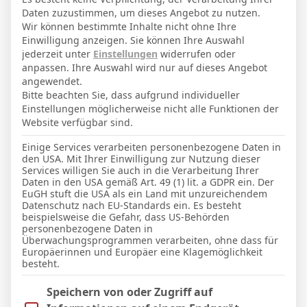
Daten zuzustimmen, um dieses Angebot zu nutzen.
Wir können bestimmte Inhalte nicht ohne Ihre
1
Einwilligung anzeigen. Sie können Ihre Auswahl
Burnley
jederzeit unter
Einstellungen
widerrufen oder
anpassen. Ihre Auswahl wird nur auf dieses Angebot
angewendet.
Bitte beachten Sie, dass aufgrund individueller
Einstellungen möglicherweise nicht alle Funktionen der
ENDERGEBNIS
Website verfügbar sind.
Einige Services verarbeiten personenbezogene Daten in
den USA. Mit Ihrer Einwilligung zur Nutzung dieser
TORE
Services willigen Sie auch in die Verarbeitung Ihrer
Daten in den USA gemäß Art. 49 (1) lit. a GDPR ein. Der
Tor
EuGH stuft die USA als ein Land mit unzureichendem
60'
Z. Flemming
(
L. Foster
)
Assist:
Datenschutz nach EU-Standards ein. Es besteht
beispielsweise die Gefahr, dass US-Behörden
Tor
67'
personenbezogene Daten in
J. King
Überwachungsprogrammen verarbeiten, ohne dass für
Tor
Europäerinnen und Europäer eine Klagemöglichkeit
73'
H. Wilson
(
:
J. King
)
Assist
besteht.
Elfmetertor
90'
Im Folgenden finden Sie eine Liste der Zwecke des IAB Trans
R. Jimenez
Speichern von oder Zugriff auf