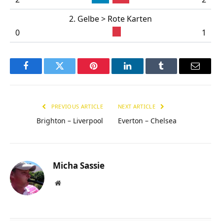
2. Gelbe > Rote Karten
0
1
Facebook
Twitter
Pinterest
LinkedIn
Tumblr
Email
PREVIOUS ARTICLE
NEXT ARTICLE
Brighton – Liverpool
Everton – Chelsea
Micha Sassie
Website