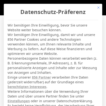
Mit di
Datenschutz-Präferenz
BVBLife
Wir benötigen Ihre Einwilligung, bevor Sie unsere
Website weiter besuchen können.
Hansa Rostock – 1899
Wir benötigen Ihre Einwilligung, damit wir und unsere
856 Partner Cookies und andere Technologien
Hoffenheim
verwenden können, um Ihnen relevante Inhalte und
Werbung zu liefern. Auf diese Weise finanzieren und
optimieren wir unsere Website.
By
Micha Sassie
19. April 2026
Personenbezogene Daten können verarbeitet werden (z.
B. Erkennungsmerkmale, IP-Adressen), z. B. für
personalisierte Anzeigen und Inhalte oder zur Messung
16 Aug. 2025
-
15:30
von Anzeigen und Inhalten.
Einige unserer
856 Partner
verarbeiten Ihre Daten
Pokal - Regular Season
| Spieltag 1
(jederzeit widerrufbar) auf der Grundlage eines
Halbzeit: 0-1
berechtigten Interesses
.
Weitere Informationen über die Verwendung Ihrer
Daten und über unsere Partner finden Sie unter
0
Einstellungen
oder in unserer Datenschutzerklärung.
Hansa Rostock
Es besteht keine Verpflichtung, der Verarbeitung Ihrer