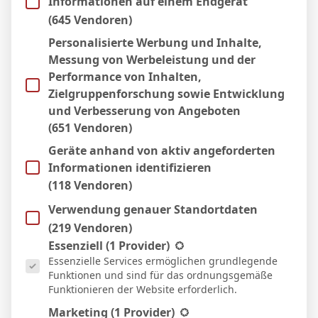
Informationen auf einem Endgerät
F. Asllani
(
W. Burger
)
Assist:
(645 Vendoren)
Tor
86'
M. Moerstedt
(
M. Damar
)
Assist:
Personalisierte Werbung und Inhalte,
Messung von Werbeleistung und der
Performance von Inhalten,
AUFSTELLUNGEN
Zielgruppenforschung sowie Entwicklung
und Verbesserung von Angeboten
Hansa Rostock
(651 Vendoren)
Geräte anhand von aktiv angeforderten
1
B. Uphoff
T
Informationen identifizieren
23
F. Pfanne
D
62'
(118 Vendoren)
15
A. Gürleyen
D
Verwendung genauer Standortdaten
17
F. Carstens
D
(219 Vendoren)
19
J. Mejdr
D
74'
Es folgt eine Liste der Service-Gruppen, für die eine Einwill
Essenziell
(1 Provider)
Essenzielle Services ermöglichen grundlegende
5
M. Schuster
M
62'
Funktionen und sind für das ordnungsgemäße
4
K. Fatkic
M
Funktionieren der Website erforderlich.
33
E. Bergh
D
60'
89'
Marketing
(1 Provider)