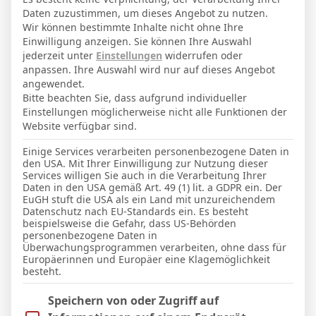
Daten zuzustimmen, um dieses Angebot zu nutzen.
Wir können bestimmte Inhalte nicht ohne Ihre
Einwilligung anzeigen. Sie können Ihre Auswahl
jederzeit unter
Einstellungen
widerrufen oder
4
anpassen. Ihre Auswahl wird nur auf dieses Angebot
1899 Hoffenheim
angewendet.
Bitte beachten Sie, dass aufgrund individueller
Einstellungen möglicherweise nicht alle Funktionen der
Website verfügbar sind.
ENDERGEBNIS
Einige Services verarbeiten personenbezogene Daten in
den USA. Mit Ihrer Einwilligung zur Nutzung dieser
W. Haslberger
Services willigen Sie auch in die Verarbeitung Ihrer
Daten in den USA gemäß Art. 49 (1) lit. a GDPR ein. Der
EuGH stuft die USA als ein Land mit unzureichendem
Datenschutz nach EU-Standards ein. Es besteht
TORE
beispielsweise die Gefahr, dass US-Behörden
personenbezogene Daten in
Tor
Überwachungsprogrammen verarbeiten, ohne dass für
37'
W. Burger
(
F. Asllani
)
Assist:
Europäerinnen und Europäer eine Klagemöglichkeit
besteht.
Tor
71'
M. Moerstedt
(
A. Kramarić
)
Assist:
Im Folgenden finden Sie eine Liste der Zwecke des IAB Trans
Speichern von oder Zugriff auf
Tor
83'