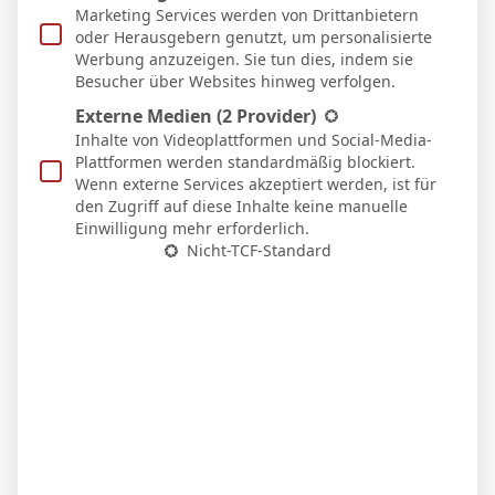
Marketing Services werden von Drittanbietern
42
B. Dietze
M
74'
oder Herausgebern genutzt, um personalisierte
35
M. Krauß
M
Werbung anzuzeigen. Sie tun dies, indem sie
Besucher über Websites hinweg verfolgen.
21
D. Hummel
O
Externe Medien
(2 Provider)
Inhalte von Videoplattformen und Social-Media-
ERSATZSPIELER
Plattformen werden standardmäßig blockiert.
Wenn externe Services akzeptiert werden, ist für
25
P. Klewin
den Zugriff auf diese Inhalte keine manuelle
22
L. Reichardt
D
89'
Einwilligung mehr erforderlich.
Nicht-TCF-Standard
16
L. Wallner
D
62'
6
J. Dirkner
M
62'
27
C. Kinsombi
M
74'
14
A. Lebeau
M
74'
7
N. Neidhart
M
10
P. Stock
M
44
T. Krohn