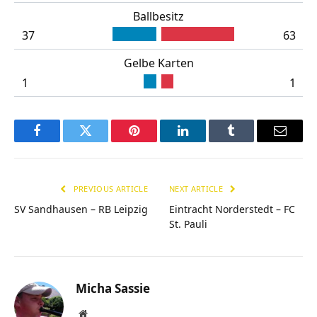
Ballbesitz
37
63
Gelbe Karten
1
1
Facebook
Twitter
Pinterest
LinkedIn
Tumblr
Email
PREVIOUS ARTICLE
NEXT ARTICLE
SV Sandhausen – RB Leipzig
Eintracht Norderstedt – FC
St. Pauli
Micha Sassie
Website