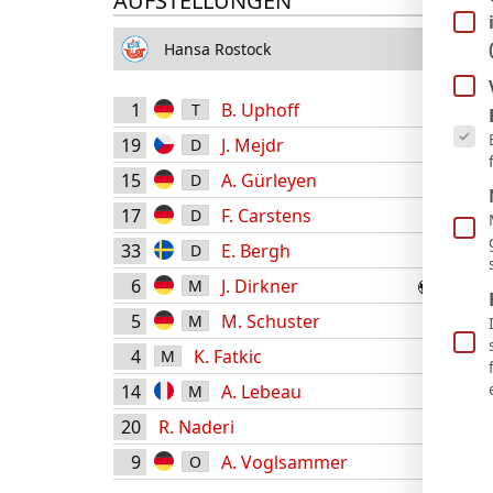
AUFSTELLUNGEN
Hansa Rostock
1
B. Uphoff
Es fol
T
19
J. Mejdr
D
15
A. Gürleyen
D
17
F. Carstens
D
33
E. Bergh
D
12'
6
J. Dirkner
M
5'
73'
5
M. Schuster
M
4
K. Fatkic
M
14
A. Lebeau
M
62'
20
R. Naderi
62'
9
A. Voglsammer
O
73'