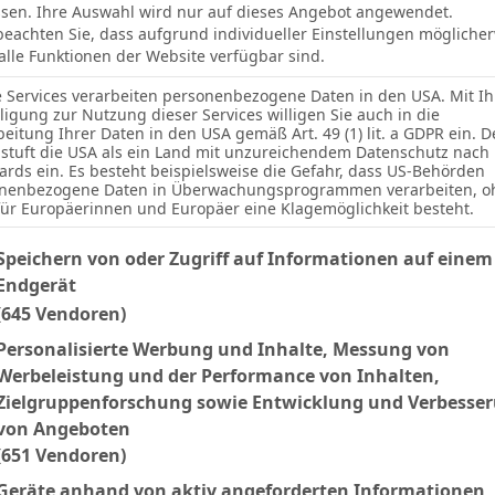
sen. Ihre Auswahl wird nur auf dieses Angebot angewendet.
 beachten Sie, dass aufgrund individueller Einstellungen mögliche
1
:
1
 alle Funktionen der Website verfügbar sind.
e Services verarbeiten personenbezogene Daten in den USA. Mit Ih
lligung zur Nutzung dieser Services willigen Sie auch in die
FC Saarbrücken
beitung Ihrer Daten in den USA gemäß Art. 49 (1) lit. a GDPR ein. D
stuft die USA als ein Land mit unzureichendem Datenschutz nach
ards ein. Es besteht beispielsweise die Gefahr, dass US-Behörden
RGEBNIS
nenbezogene Daten in Überwachungsprogrammen verarbeiten, o
für Europäerinnen und Europäer eine Klagemöglichkeit besteht.
M. Bacher
lgenden finden Sie eine Liste der Zwecke des IAB Transparency an
Speichern von oder Zugriff auf Informationen auf einem
Endgerät
(645 Vendoren)
Personalisierte Werbung und Inhalte, Messung von
5'
Werbeleistung und der Performance von Inhalten,
Zielgruppenforschung sowie Entwicklung und Verbesse
Tor
13'
C. Rizzuto
von Angeboten
(651 Vendoren)
Geräte anhand von aktiv angeforderten Informationen