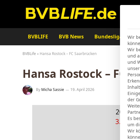
BVBLIFE
BVB News
Bundesliga
Ta
Wir b
könne
Wir b
BVBLife
»
Hansa Rostock – FC Saarbrücken
und a
und W
unser
Hansa Rostock – FC S
Perso
Erken
Inhal
By
Micha Sassie
19. April 2026
Einig
der G
Weite
20 Dez.
Partn
Es be
3. Liga
|
um di
Halb
Wir k
könne