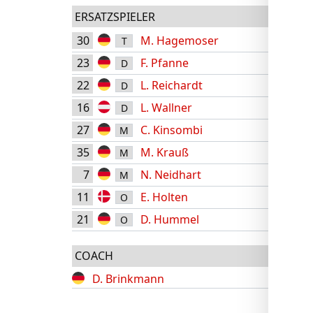
ERSATZSPIELER
30
M. Hagemoser
T
23
F. Pfanne
D
22
L. Reichardt
D
16
L. Wallner
D
27
C. Kinsombi
M
62'
35
M. Krauß
M
73'
7
N. Neidhart
M
11
E. Holten
O
62'
21
D. Hummel
O
73'
COACH
D. Brinkmann