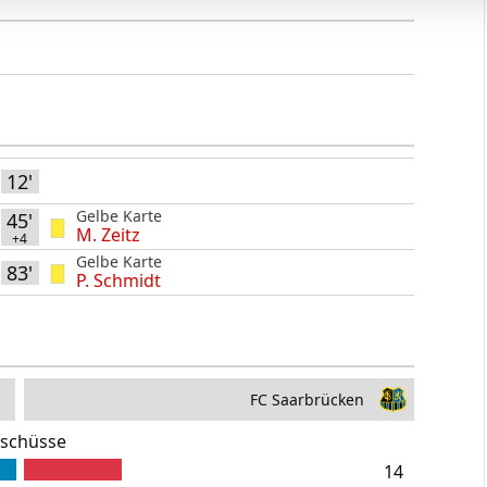
12'
Gelbe Karte
45'
M. Zeitz
+4
Gelbe Karte
83'
P. Schmidt
FC Saarbrücken
rschüsse
14