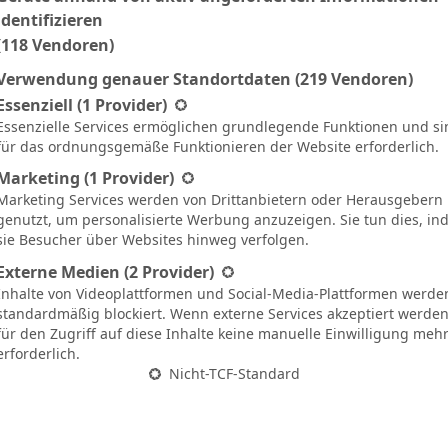
identifizieren
(118 Vendoren)
FC Saarbrücken
Verwendung genauer Standortdaten
(219 Vendoren)
13
P. Menzel
gt eine Liste der Service-Gruppen, für die eine Einwilligung ertei
T
Essenziell
(1 Provider)
Essenzielle Services ermöglichen grundlegende Funktionen und si
7
C. Rizzuto
D
13'
81'
für das ordnungsgemäße Funktionieren der Website erforderlich.
18
L. Wilhelm
D
Marketing
(1 Provider)
32
R. Bormuth
D
Marketing Services werden von Drittanbietern oder Herausgebern
genutzt, um personalisierte Werbung anzuzeigen. Sie tun dies, i
28
N. Bretschneider
D
sie Besucher über Websites hinweg verfolgen.
5
E. Krahn
M
Externe Medien
(2 Provider)
8
M. Zeitz
M
45'
86'
Inhalte von Videoplattformen und Social-Media-Plattformen werde
standardmäßig blockiert. Wenn externe Services akzeptiert werden,
20
F. Pick
M
für den Zugriff auf diese Inhalte keine manuelle Einwilligung meh
erforderlich.
23
T. Civeja
M
81'
Nicht-TCF-Standard
10
K. Rabihić
O
66'
9
K. Brünker
O
65'