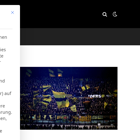
Mit diesem Button wird der Dialog geschlossen. Seine Funktion
e
chen
ies
te
r
und
r) auf
ere
ärung.
men,
ie