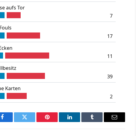
se aufs Tor
7
Fouls
17
Ecken
11
llbesitz
39
be Karten
2
Facebook
Twitter
Pinterest
LinkedIn
Tumblr
Email