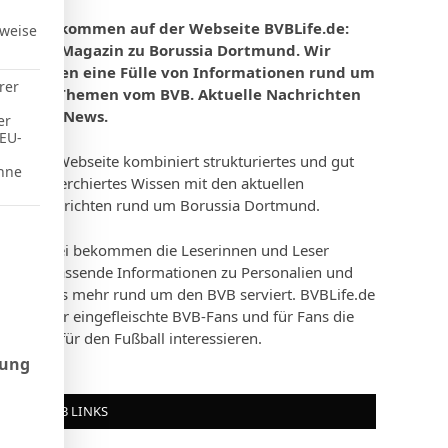
Willkommen auf der Webseite BVBLife.de:
rweise
Das Magazin zu Borussia Dortmund. Wir
bieten eine Fülle von Informationen rund um
rer
die Themen vom BVB. Aktuelle Nachrichten
und News.
er
 EU-
Die Webseite kombiniert strukturiertes und gut
hne
recherchiertes Wissen mit den aktuellen
Nachrichten rund um Borussia Dortmund.
d Consent Framework (TCF), für die eine Einwilligung erteilt werd
Dabei bekommen die Leserinnen und Leser
umfassende Informationen zu Personalien und
vieles mehr rund um den BVB serviert. BVBLife.de
ist für eingefleischte BVB-Fans und für Fans die
sich für den Fußball interessieren.
rung
BVB LINKS