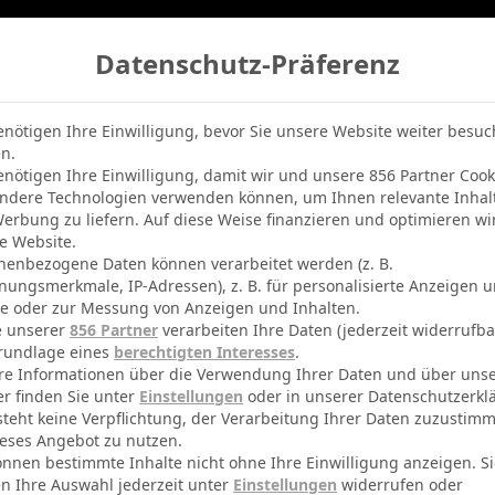
Datenschutz-Präferenz
belle
Champions League
BVB-Netradio
Erfolg
enötigen Ihre Einwilligung, bevor Sie unsere Website weiter besu
n.
enötigen Ihre Einwilligung, damit wir und unsere 856 Partner Cook
ndere Technologien verwenden können, um Ihnen relevante Inhal
erbung zu liefern. Auf diese Weise finanzieren und optimieren wi
e Website.
aarbrücken
nenbezogene Daten können verarbeitet werden (z. B.
nungsmerkmale, IP-Adressen), z. B. für personalisierte Anzeigen 
te oder zur Messung von Anzeigen und Inhalten.
e unserer
856 Partner
verarbeiten Ihre Daten (jederzeit widerrufba
rundlage eines
berechtigten Interesses
.
re Informationen über die Verwendung Ihrer Daten und über uns
 2025
-
14:00
er finden Sie unter
Einstellungen
oder in unserer Datenschutzerkl
steht keine Verpflichtung, der Verarbeitung Ihrer Daten zuzustim
 Spieltag 19
eses Angebot zu nutzen.
zeit: 1-1
önnen bestimmte Inhalte nicht ohne Ihre Einwilligung anzeigen. S
n Ihre Auswahl jederzeit unter
Einstellungen
widerrufen oder