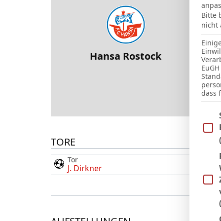
anpas
Bitte
nicht
Einig
Einwi
Hansa Rostock
Verar
EuGH 
Stand
ENDE
perso
dass 
Im Fo
TORE
Tor
J. Dirkner