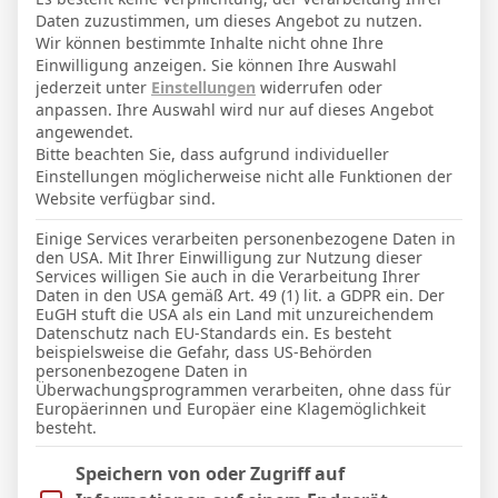
19
15
4
1256′
3
4 (3)
2
Daten zuzustimmen, um dieses Angebot zu nutzen.
Pokal
Wir können bestimmte Inhalte nicht ohne Ihre
1
1
76′
Einwilligung anzeigen. Sie können Ihre Auswahl
jederzeit unter
Einstellungen
widerrufen oder
Gesamt:
anpassen. Ihre Auswahl wird nur auf dieses Angebot
20
16
4
1332′
3
0
0
4 (3)
2
0
angewendet.
Bitte beachten Sie, dass aufgrund individueller
Einstellungen möglicherweise nicht alle Funktionen der
LETZTE BEGEGNUNGEN
Website verfügbar sind.
Einige Services verarbeiten personenbezogene Daten in
Datum
Ergebnis
den USA. Mit Ihrer Einwilligung zur Nutzung dieser
Services willigen Sie auch in die Verarbeitung Ihrer
3. Liga
Daten in den USA gemäß Art. 49 (1) lit. a GDPR ein. Der
EuGH stuft die USA als ein Land mit unzureichendem
8 Feb. 2026
Datenschutz nach EU-Standards ein. Es besteht
U
beispielsweise die Gefahr, dass US-Behörden
personenbezogene Daten in
3:3
Überwachungsprogrammen verarbeiten, ohne dass für
Auswärts
Europäerinnen und Europäer eine Klagemöglichkeit
1 Feb. 2026
U
besteht.
9`
1:1
Im Folgenden finden Sie eine Liste der Zwecke des IAB Trans
Speichern von oder Zugriff auf
Heim