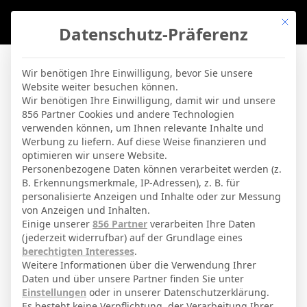
Mit di
Datenschutz-Präferenz
BVBLife
»
Players
»
A. Arslan
Wir benötigen Ihre Einwilligung, bevor Sie unsere
Website weiter besuchen können.
A. Arslan
Wir benötigen Ihre Einwilligung, damit wir und unsere
856 Partner Cookies und andere Technologien
verwenden können, um Ihnen relevante Inhalte und
By
Micha Sassie
19. April 2026
Werbung zu liefern. Auf diese Weise finanzieren und
optimieren wir unsere Website.
Personenbezogene Daten können verarbeitet werden (z.
B. Erkennungsmerkmale, IP-Adressen), z. B. für
Rot-Weiß Essen
Aktuelles Team
personalisierte Anzeigen und Inhalte oder zur Messung
von Anzeigen und Inhalten.
Einige unserer
856 Partner
verarbeiten Ihre Daten
(jederzeit widerrufbar) auf der Grundlage eines
GESAMTE STATISTIK
berechtigten Interesses
.
Weitere Informationen über die Verwendung Ihrer
Daten und über unsere Partner finden Sie unter
3. Liga
Einstellungen
oder in unserer Datenschutzerklärung.
Es besteht keine Verpflichtung, der Verarbeitung Ihrer