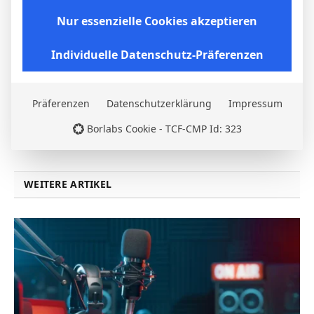
PREVIOUS ARTICLE
NEXT ARTICLE
Nur essenzielle Cookies akzeptieren
J. Tranziska
D. Martinovic
Individuelle Datenschutz-Präferenzen
Micha Sassie
Präferenzen
Datenschutzerklärung
Impressum
Website
Borlabs Cookie - TCF-CMP Id: 323
WEITERE ARTIKEL