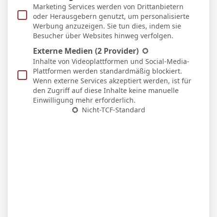
Heim
Marketing Services werden von Drittanbietern
8 Nov. 2025
oder Herausgebern genutzt, um personalisierte
S
78`
1
Werbung anzuzeigen. Sie tun dies, indem sie
1:2
Besucher über Websites hinweg verfolgen.
Auswärts
2 Nov. 2025
Externe Medien
(2 Provider)
S
Inhalte von Videoplattformen und Social-Media-
67`
2:1
Plattformen werden standardmäßig blockiert.
Heim
Wenn externe Services akzeptiert werden, ist für
26 Okt. 2025
den Zugriff auf diese Inhalte keine manuelle
U
90`
Einwilligung mehr erforderlich.
1:1
Nicht-TCF-Standard
Auswärts
18 Okt. 2025
S
90`
1
1:0
Heim
5 Okt. 2025
U
88`
2:2
Auswärts
1 Okt. 2025
S
72`