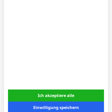
90`
1
3:4
Auswärts
9 Aug. 2025
U
78`
1:1
Auswärts
1 Aug. 2025
U
87`
1:1
Heim
Pokal
18 Aug. 2025
N
76`
0:1
Heim
Ich akzeptiere alle
Facebook
Twitter
Pinterest
LinkedIn
Tumblr
Email
Einwilligung speichern