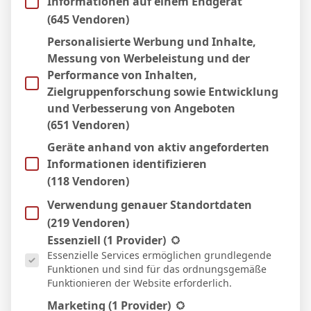
Informationen auf einem Endgerät
24 Jan. 2026
S
(645 Vendoren)
3`
4:1
Personalisierte Werbung und Inhalte,
Heim
Messung von Werbeleistung und der
17 Jan. 2026
U
Performance von Inhalten,
1:1
Zielgruppenforschung sowie Entwicklung
Auswärts
und Verbesserung von Angeboten
20 Dez. 2025
S
(651 Vendoren)
3:2
Geräte anhand von aktiv angeforderten
Heim
Informationen identifizieren
5 Dez. 2025
U
(118 Vendoren)
23`
1:1
Verwendung genauer Standortdaten
Heim
29 Nov. 2025
(219 Vendoren)
S
Es folgt eine Liste der Service-Gruppen, für die eine Einwill
23`
1
Essenziell
(1 Provider)
2:3
Essenzielle Services ermöglichen grundlegende
Auswärts
Funktionen und sind für das ordnungsgemäße
23 Nov. 2025
N
Funktionieren der Website erforderlich.
59`
2:3
Marketing
(1 Provider)