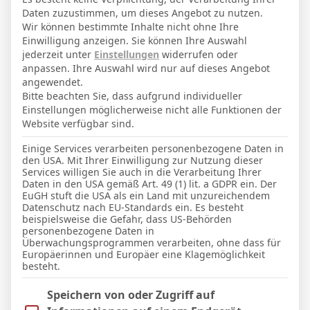
Daten zuzustimmen, um dieses Angebot zu nutzen.
20. Oktober 1997
Geburtstag
Wir können bestimmte Inhalte nicht ohne Ihre
Einwilligung anzeigen. Sie können Ihre Auswahl
28
Alter
jederzeit unter
Einstellungen
widerrufen oder
71
Gewicht (kg)
anpassen. Ihre Auswahl wird nur auf dieses Angebot
angewendet.
174
Größe (cm)
Bitte beachten Sie, dass aufgrund individueller
Einstellungen möglicherweise nicht alle Funktionen der
Website verfügbar sind.
GESAMTE STATISTIK
Einige Services verarbeiten personenbezogene Daten in
den USA. Mit Ihrer Einwilligung zur Nutzung dieser
Services willigen Sie auch in die Verarbeitung Ihrer
La Liga 2025-2026
Daten in den USA gemäß Art. 49 (1) lit. a GDPR ein. Der
EuGH stuft die USA als ein Land mit unzureichendem
8
5
3
356′
1
2 (0)
Datenschutz nach EU-Standards ein. Es besteht
beispielsweise die Gefahr, dass US-Behörden
personenbezogene Daten in
Überwachungsprogrammen verarbeiten, ohne dass für
LETZTE BEGEGNUNGEN
Europäerinnen und Europäer eine Klagemöglichkeit
besteht.
Datum
Ergebnis
Im Folgenden finden Sie eine Liste der Zwecke des IAB Trans
Speichern von oder Zugriff auf
La Liga 2025-2026