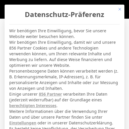
Mit di
Datenschutz-Präferenz
BVBLife
»
Players
»
A. Lookman
Wir benötigen Ihre Einwilligung, bevor Sie unsere
Website weiter besuchen können.
A. Lookman
Wir benötigen Ihre Einwilligung, damit wir und unsere
856 Partner Cookies und andere Technologien
verwenden können, um Ihnen relevante Inhalte und
By
Micha Sassie
19. April 2026
Werbung zu liefern. Auf diese Weise finanzieren und
optimieren wir unsere Website.
Personenbezogene Daten können verarbeitet werden (z.
B. Erkennungsmerkmale, IP-Adressen), z. B. für
Ademola Lookman Olajade Alade
personalisierte Anzeigen und Inhalte oder zur Messung
Voller Name
Aylola Lookman
von Anzeigen und Inhalten.
Einige unserer
856 Partner
verarbeiten Ihre Daten
Offensivspieler
Position
(jederzeit widerrufbar) auf der Grundlage eines
berechtigten Interesses
.
Atletico Madrid
Aktuelles Team
Weitere Informationen über die Verwendung Ihrer
Daten und über unsere Partner finden Sie unter
Nationalität
Einstellungen
oder in unserer Datenschutzerklärung.
London
Geburtsort
Es besteht keine Verpflichtung, der Verarbeitung Ihrer