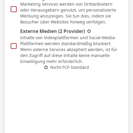
0:1
Marketing Services werden von Drittanbietern
Auswärts
oder Herausgebern genutzt, um personalisierte
21 Feb. 2026
Werbung anzuzeigen. Sie tun dies, indem sie
S
Besucher über Websites hinweg verfolgen.
61`
1
4:2
Heim
Externe Medien
(2 Provider)
Inhalte von Videoplattformen und Social-Media-
15 Feb. 2026
N
Plattformen werden standardmäßig blockiert.
27`
3:0
Wenn externe Services akzeptiert werden, ist für
Auswärts
den Zugriff auf diese Inhalte keine manuelle
8 Feb. 2026
Einwilligung mehr erforderlich.
N
Nicht-TCF-Standard
70`
0:1
Heim
Facebook
Twitter
Pinterest
LinkedIn
Tumblr
Email
PREVIOUS ARTICLE
NEXT ARTICLE
T. Seidu
Javi Serrano