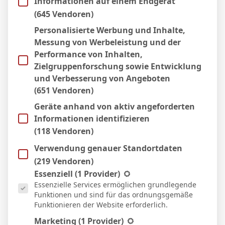
Informationen auf einem Endgerät
(645 Vendoren)
11 Apr. 2026
N
19`
Personalisierte Werbung und Inhalte,
2:1
Messung von Werbeleistung und der
Auswärts
Performance von Inhalten,
4 Apr. 2026
N
Zielgruppenforschung sowie Entwicklung
1:2
und Verbesserung von Angeboten
Heim
(651 Vendoren)
22 März 2026
N
57`
1
Geräte anhand von aktiv angeforderten
3:2
Informationen identifizieren
Auswärts
(118 Vendoren)
14 März 2026
S
24`
Verwendung genauer Standortdaten
1:0
Heim
(219 Vendoren)
Es folgt eine Liste der Service-Gruppen, für die eine Einwill
7 März 2026
Essenziell
(1 Provider)
S
53`
Essenzielle Services ermöglichen grundlegende
3:2
Funktionen und sind für das ordnungsgemäße
Heim
Funktionieren der Website erforderlich.
28 Feb. 2026
S
Marketing
(1 Provider)
45`