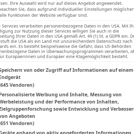
sen. Ihre Auswahl wird nur auf dieses Angebot angewendet.
 beachten Sie, dass aufgrund individueller Einstellungen mögliche
 alle Funktionen der Website verfügbar sind.
e Services verarbeiten personenbezogene Daten in den USA. Mit Ih
lligung zur Nutzung dieser Services willigen Sie auch in die
beitung Ihrer Daten in den USA gemäß Art. 49 (1) lit. a GDPR ein. D
stuft die USA als ein Land mit unzureichendem Datenschutz nach
ards ein. Es besteht beispielsweise die Gefahr, dass US-Behörden
nenbezogene Daten in Überwachungsprogrammen verarbeiten, o
für Europäerinnen und Europäer eine Klagemöglichkeit besteht.
Ergebnis
lgenden finden Sie eine Liste der Zwecke des IAB Transparency an
Speichern von oder Zugriff auf Informationen auf einem
Endgerät
U
2:2
(645 Vendoren)
N
2:0
Personalisierte Werbung und Inhalte, Messung von
Werbeleistung und der Performance von Inhalten,
U
2:2
2`
Zielgruppenforschung sowie Entwicklung und Verbesse
von Angeboten
U
1:1
(651 Vendoren)
N
0:2
31`
Geräte anhand von aktiv angeforderten Informationen