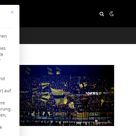
Mit diesem Button wird der Dialog geschlossen. Seine Funktion
e
chen
ies
te
r
und
r) auf
ere
ärung.
men,
ie