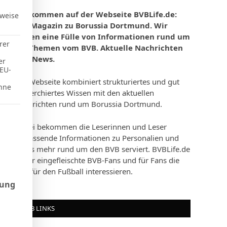
Willkommen auf der Webseite BVBLife.de:
rweise
Das Magazin zu Borussia Dortmund. Wir
bieten eine Fülle von Informationen rund um
rer
die Themen vom BVB. Aktuelle Nachrichten
und News.
er
 EU-
Die Webseite kombiniert strukturiertes und gut
hne
recherchiertes Wissen mit den aktuellen
Nachrichten rund um Borussia Dortmund.
d Consent Framework (TCF), für die eine Einwilligung erteilt werd
Dabei bekommen die Leserinnen und Leser
umfassende Informationen zu Personalien und
vieles mehr rund um den BVB serviert. BVBLife.de
ist für eingefleischte BVB-Fans und für Fans die
sich für den Fußball interessieren.
rung
BVB LINKS