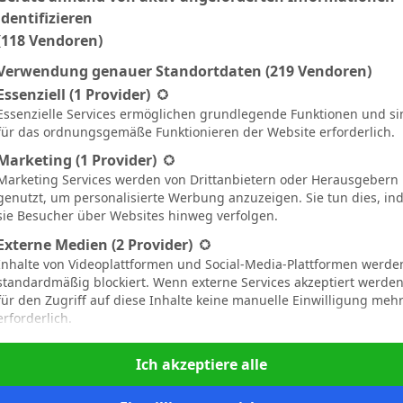
identifizieren
S
1:2
(118 Vendoren)
S
2:1
Verwendung genauer Standortdaten
(219 Vendoren)
N
1:0
9`
gt eine Liste der Service-Gruppen, für die eine Einwilligung ertei
Essenziell
(1 Provider)
Essenzielle Services ermöglichen grundlegende Funktionen und si
N
3:1
10`
für das ordnungsgemäße Funktionieren der Website erforderlich.
U
1:1
1`
Marketing
(1 Provider)
Marketing Services werden von Drittanbietern oder Herausgebern
N
3:0
13`
genutzt, um personalisierte Werbung anzuzeigen. Sie tun dies, i
sie Besucher über Websites hinweg verfolgen.
N
1:2
Externe Medien
(2 Provider)
S
1:0
Inhalte von Videoplattformen und Social-Media-Plattformen werde
standardmäßig blockiert. Wenn externe Services akzeptiert werden,
für den Zugriff auf diese Inhalte keine manuelle Einwilligung meh
erforderlich.
Nicht-TCF-Standard
Facebook
Twitter
Pinterest
LinkedIn
Tumblr
Email
Ich akzeptiere alle
NEXT ARTICLE