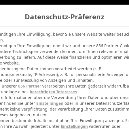
Datenschutz-Präferenz
belle
Champions League
BVB-Netradio
Erfolg
enötigen Ihre Einwilligung, bevor Sie unsere Website weiter besu
n.
enötigen Ihre Einwilligung, damit wir und unsere 856 Partner Cook
ndere Technologien verwenden können, um Ihnen relevante Inhal
erbung zu liefern. Auf diese Weise finanzieren und optimieren wi
e Website.
nenbezogene Daten können verarbeitet werden (z. B.
nungsmerkmale, IP-Adressen), z. B. für personalisierte Anzeigen 
te oder zur Messung von Anzeigen und Inhalten.
e unserer
856 Partner
verarbeiten Ihre Daten (jederzeit widerrufba
rundlage eines
berechtigten Interesses
.
re Informationen über die Verwendung Ihrer Daten und über uns
er finden Sie unter
Einstellungen
oder in unserer Datenschutzerkl
steht keine Verpflichtung, der Verarbeitung Ihrer Daten zuzustim
eses Angebot zu nutzen.
önnen bestimmte Inhalte nicht ohne Ihre Einwilligung anzeigen. S
n Ihre Auswahl jederzeit unter
Einstellungen
widerrufen oder