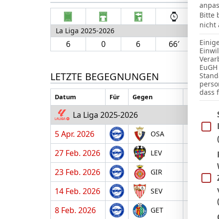
anpas
Bitte
nicht
La Liga 2025-2026
Einig
6
0
6
66′
Einwi
Verar
EuGH 
LETZTE BEGEGNUNGEN
Stand
perso
dass 
Datum
Für
Gegen
H/A
Im Fo
La Liga 2025-2026
5 Apr. 2026
H
OSA
27 Feb. 2026
A
LEV
23 Feb. 2026
H
GIR
14 Feb. 2026
A
SEV
8 Feb. 2026
H
GET