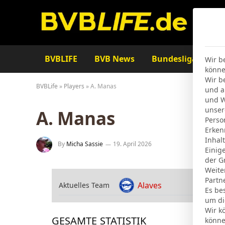
BVBLIFE
BVB News
Bundesliga
Ta
Wir b
könne
Wir b
BVBLife
»
Players
»
A. Manas
und a
und W
unser
A. Manas
Perso
Erken
Inhal
By
Micha Sassie
19. April 2026
Einig
der G
Weite
Partn
Alaves
Aktuelles Team
Es be
um di
Wir k
GESAMTE STATISTIK
könne