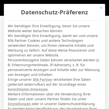
Mit di
Datenschutz-Präferenz
BVBLife
»
Players
»
A. Niculăesei
Wir benötigen Ihre Einwilligung, bevor Sie unsere
Website weiter besuchen können.
A. Niculăesei
Wir benötigen Ihre Einwilligung, damit wir und unsere
856 Partner Cookies und andere Technologien
verwenden können, um Ihnen relevante Inhalte und
By
Micha Sassie
19. April 2026
Werbung zu liefern. Auf diese Weise finanzieren und
optimieren wir unsere Website.
Personenbezogene Daten können verarbeitet werden (z.
B. Erkennungsmerkmale, IP-Adressen), z. B. für
Albert Constantin Niculăesei
personalisierte Anzeigen und Inhalte oder zur Messung
Voller Name
Plesca
von Anzeigen und Inhalten.
Einige unserer
856 Partner
verarbeiten Ihre Daten
Defensivspieler
Position
(jederzeit widerrufbar) auf der Grundlage eines
berechtigten Interesses
.
Elche
Aktuelles Team
Weitere Informationen über die Verwendung Ihrer
Daten und über unsere Partner finden Sie unter
Nationalität
Einstellungen
oder in unserer Datenschutzerklärung.
26. März 2008
Geburtstag
Es besteht keine Verpflichtung, der Verarbeitung Ihrer