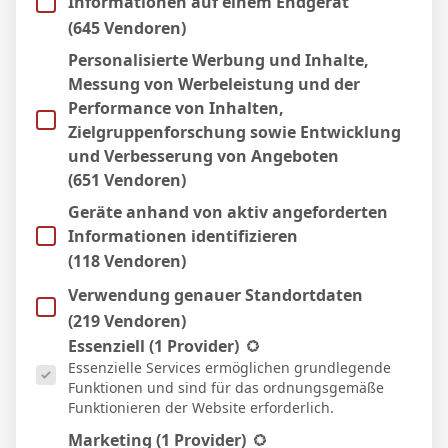
Informationen auf einem Endgerät
(645 Vendoren)
Personalisierte Werbung und Inhalte,
WEITERE ARTIKEL
Messung von Werbeleistung und der
Performance von Inhalten,
Zielgruppenforschung sowie Entwicklung
und Verbesserung von Angeboten
(651 Vendoren)
Geräte anhand von aktiv angeforderten
Informationen identifizieren
(118 Vendoren)
Verwendung genauer Standortdaten
(219 Vendoren)
Es folgt eine Liste der Service-Gruppen, für die eine Einwill
Essenziell
(1 Provider)
Essenzielle Services ermöglichen grundlegende
BVB – Netradio: Das Webradio von Borussia
Funktionen und sind für das ordnungsgemäße
Dortmund live
Funktionieren der Website erforderlich.
7. Mai 2026
Marketing
(1 Provider)