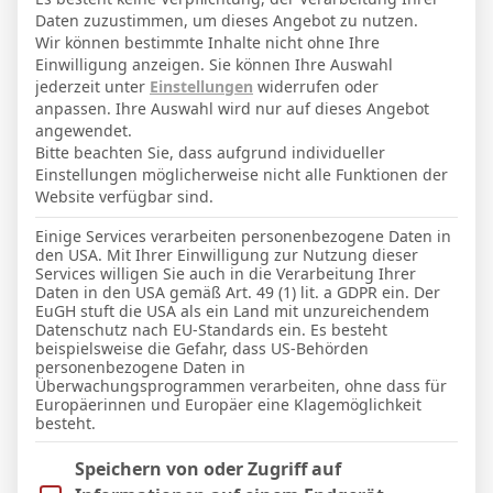
Daten zuzustimmen, um dieses Angebot zu nutzen.
18
Alter
Wir können bestimmte Inhalte nicht ohne Ihre
76
Einwilligung anzeigen. Sie können Ihre Auswahl
Gewicht (kg)
jederzeit unter
Einstellungen
widerrufen oder
186
Größe (cm)
anpassen. Ihre Auswahl wird nur auf dieses Angebot
angewendet.
Bitte beachten Sie, dass aufgrund individueller
Einstellungen möglicherweise nicht alle Funktionen der
Website verfügbar sind.
Facebook
Twitter
Pinterest
LinkedIn
Tumblr
Email
Einige Services verarbeiten personenbezogene Daten in
den USA. Mit Ihrer Einwilligung zur Nutzung dieser
Services willigen Sie auch in die Verarbeitung Ihrer
Daten in den USA gemäß Art. 49 (1) lit. a GDPR ein. Der
PREVIOUS ARTICLE
NEXT ARTICLE
EuGH stuft die USA als ein Land mit unzureichendem
Datenschutz nach EU-Standards ein. Es besteht
Buba Sangaré
Antonio Martinez
beispielsweise die Gefahr, dass US-Behörden
personenbezogene Daten in
Überwachungsprogrammen verarbeiten, ohne dass für
Europäerinnen und Europäer eine Klagemöglichkeit
besteht.
Micha Sassie
Im Folgenden finden Sie eine Liste der Zwecke des IAB Trans
Speichern von oder Zugriff auf
Website