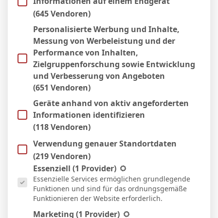
Informationen auf einem Endgerät
S
(645 Vendoren)
2:3
Auswärts
Personalisierte Werbung und Inhalte,
12 Apr. 2026
U
Messung von Werbeleistung und der
Performance von Inhalten,
1:1
Auswärts
Zielgruppenforschung sowie Entwicklung
4 Apr. 2026
und Verbesserung von Angeboten
U
(651 Vendoren)
0:0
Heim
Geräte anhand von aktiv angeforderten
15 März 2026
Informationen identifizieren
U
(118 Vendoren)
1:1
Heim
Verwendung genauer Standortdaten
8 März 2026
N
(219 Vendoren)
Es folgt eine Liste der Service-Gruppen, für die eine Einwill
Essenziell
(1 Provider)
2:0
Auswärts
Essenzielle Services ermöglichen grundlegende
1 März 2026
Funktionen und sind für das ordnungsgemäße
U
Funktionieren der Website erforderlich.
2:2
Marketing
(1 Provider)
Heim