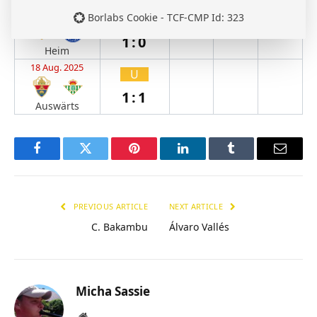
22 Aug. 2025
Borlabs Cookie - TCF-CMP Id: 323
S
1:0
Heim
18 Aug. 2025
U
1:1
Auswärts
Facebook
Twitter
Pinterest
LinkedIn
Tumblr
Email
PREVIOUS ARTICLE
NEXT ARTICLE
C. Bakambu
Álvaro Vallés
Micha Sassie
Website