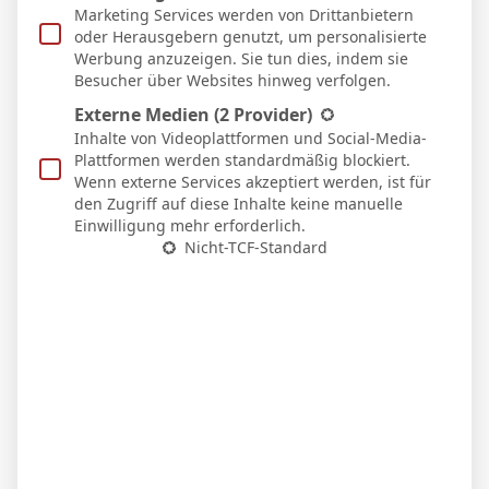
Marketing Services werden von Drittanbietern
21 Feb. 2026
U
oder Herausgebern genutzt, um personalisierte
Werbung anzuzeigen. Sie tun dies, indem sie
1:1
Heim
Besucher über Websites hinweg verfolgen.
15 Feb. 2026
S
Externe Medien
(2 Provider)
Inhalte von Videoplattformen und Social-Media-
1:2
Plattformen werden standardmäßig blockiert.
Auswärts
Wenn externe Services akzeptiert werden, ist für
8 Feb. 2026
S
den Zugriff auf diese Inhalte keine manuelle
Einwilligung mehr erforderlich.
0:1
Auswärts
Nicht-TCF-Standard
1 Feb. 2026
S
2:1
Heim
25 Jan. 2026
N
2:1
Auswärts
17 Jan. 2026
S
2:0