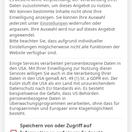
3. Januar 1987
Geburtstag
Daten zuzustimmen, um dieses Angebot zu nutzen.
39
Alter
Wir können bestimmte Inhalte nicht ohne Ihre
Einwilligung anzeigen. Sie können Ihre Auswahl
80
Gewicht (kg)
jederzeit unter
Einstellungen
widerrufen oder
anpassen. Ihre Auswahl wird nur auf dieses Angebot
190
Größe (cm)
angewendet.
Bitte beachten Sie, dass aufgrund individueller
Einstellungen möglicherweise nicht alle Funktionen der
GESAMTE STATISTIK
Website verfügbar sind.
Einige Services verarbeiten personenbezogene Daten in
den USA. Mit Ihrer Einwilligung zur Nutzung dieser
La Liga 2025-2026
Services willigen Sie auch in die Verarbeitung Ihrer
0
0
0′
0
0
Daten in den USA gemäß Art. 49 (1) lit. a GDPR ein. Der
EuGH stuft die USA als ein Land mit unzureichendem
Datenschutz nach EU-Standards ein. Es besteht
beispielsweise die Gefahr, dass US-Behörden
LETZTE BEGEGNUNGEN
personenbezogene Daten in
Überwachungsprogrammen verarbeiten, ohne dass für
Europäerinnen und Europäer eine Klagemöglichkeit
Datum
Ergebnis
besteht.
La Liga 2025-2026
Im Folgenden finden Sie eine Liste der Zwecke des IAB Trans
Speichern von oder Zugriff auf
21 Apr. 2026