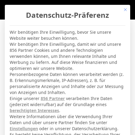
Mit di
Datenschutz-Präferenz
BVBLife
»
Players
»
Adrián
Wir benötigen Ihre Einwilligung, bevor Sie unsere
Website weiter besuchen können.
Adrián
Wir benötigen Ihre Einwilligung, damit wir und unsere
856 Partner Cookies und andere Technologien
verwenden können, um Ihnen relevante Inhalte und
By
Micha Sassie
19. April 2026
Werbung zu liefern. Auf diese Weise finanzieren und
optimieren wir unsere Website.
Personenbezogene Daten können verarbeitet werden (z.
B. Erkennungsmerkmale, IP-Adressen), z. B. für
Adrián San Miguel del Castillo
Voller Name
personalisierte Anzeigen und Inhalte oder zur Messung
von Anzeigen und Inhalten.
Torwart
Position
Einige unserer
856 Partner
verarbeiten Ihre Daten
Real Betis
(jederzeit widerrufbar) auf der Grundlage eines
Aktuelles Team
berechtigten Interesses
.
Nationalität
Weitere Informationen über die Verwendung Ihrer
Daten und über unsere Partner finden Sie unter
Sevilla
Geburtsort
Einstellungen
oder in unserer Datenschutzerklärung.
Es besteht keine Verpflichtung, der Verarbeitung Ihrer