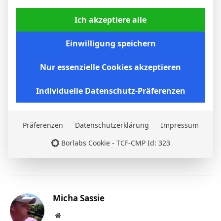
24 Aug. 2025
S
78`
Ich akzeptiere alle
1:0
Heim
19 Aug. 2025
Einwilligung speichern
N
77`
1:0
Nur essenzielle Cookies akzeptieren
Auswärts
Individuelle Datenschutz-Präferenzen
Facebook
Twitter
Pinterest
LinkedIn
Tumblr
Email
Präferenzen
Datenschutzerklärung
Impressum
PREVIOUS ARTICLE
NEXT ARTICLE
Borlabs Cookie - TCF-CMP Id: 323
Moi Gómez
Raúl García
Micha Sassie
Website