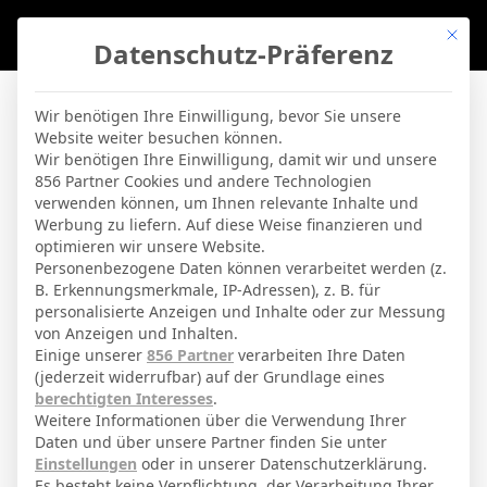
Mit di
Datenschutz-Präferenz
BVBLife
»
Players
»
Aimar Oroz
Wir benötigen Ihre Einwilligung, bevor Sie unsere
Website weiter besuchen können.
Aimar Oroz
Wir benötigen Ihre Einwilligung, damit wir und unsere
856 Partner Cookies und andere Technologien
verwenden können, um Ihnen relevante Inhalte und
By
Micha Sassie
19. April 2026
Werbung zu liefern. Auf diese Weise finanzieren und
optimieren wir unsere Website.
Personenbezogene Daten können verarbeitet werden (z.
B. Erkennungsmerkmale, IP-Adressen), z. B. für
Aimar Oroz Huarte
Voller Name
personalisierte Anzeigen und Inhalte oder zur Messung
von Anzeigen und Inhalten.
Offensivspieler
Position
Einige unserer
856 Partner
verarbeiten Ihre Daten
Osasuna
(jederzeit widerrufbar) auf der Grundlage eines
Aktuelles Team
berechtigten Interesses
.
Nationalität
Weitere Informationen über die Verwendung Ihrer
Daten und über unsere Partner finden Sie unter
Pamplona
Geburtsort
Einstellungen
oder in unserer Datenschutzerklärung.
Es besteht keine Verpflichtung, der Verarbeitung Ihrer