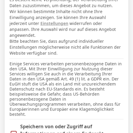
27. November 2001
Geburtstag
Daten zuzustimmen, um dieses Angebot zu nutzen.
24
Alter
Wir können bestimmte Inhalte nicht ohne Ihre
Einwilligung anzeigen. Sie können Ihre Auswahl
72
Gewicht (kg)
jederzeit unter
Einstellungen
widerrufen oder
anpassen. Ihre Auswahl wird nur auf dieses Angebot
177
Größe (cm)
angewendet.
Bitte beachten Sie, dass aufgrund individueller
Einstellungen möglicherweise nicht alle Funktionen der
GESAMTE STATISTIK
Website verfügbar sind.
Einige Services verarbeiten personenbezogene Daten in
den USA. Mit Ihrer Einwilligung zur Nutzung dieser
La Liga 2025-2026
Services willigen Sie auch in die Verarbeitung Ihrer
Daten in den USA gemäß Art. 49 (1) lit. a GDPR ein. Der
25
22
3
1869′
6
2
EuGH stuft die USA als ein Land mit unzureichendem
Datenschutz nach EU-Standards ein. Es besteht
beispielsweise die Gefahr, dass US-Behörden
LETZTE BEGEGNUNGEN
personenbezogene Daten in
Überwachungsprogrammen verarbeiten, ohne dass für
Europäerinnen und Europäer eine Klagemöglichkeit
Datum
Ergebnis
besteht.
La Liga 2025-2026
Im Folgenden finden Sie eine Liste der Zwecke des IAB Trans
Speichern von oder Zugriff auf