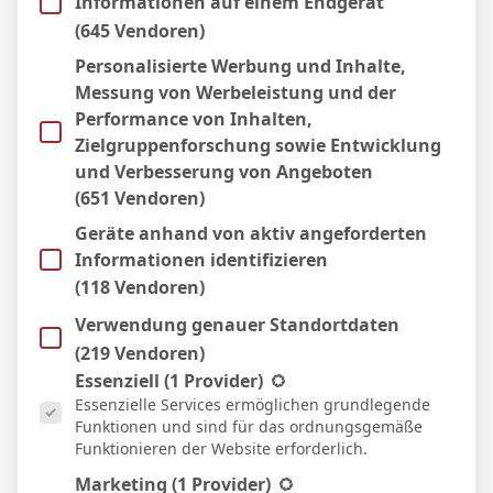
Informationen auf einem Endgerät
21 Apr. 2026
N
(645 Vendoren)
78`
1:0
Personalisierte Werbung und Inhalte,
Auswärts
Messung von Werbeleistung und der
12 Apr. 2026
U
Performance von Inhalten,
81`
1:1
Zielgruppenforschung sowie Entwicklung
Heim
und Verbesserung von Angeboten
5 Apr. 2026
U
(651 Vendoren)
77`
2:2
Geräte anhand von aktiv angeforderten
Auswärts
Informationen identifizieren
21 März 2026
S
(118 Vendoren)
69`
1:0
Verwendung genauer Standortdaten
Heim
15 März 2026
(219 Vendoren)
N
Es folgt eine Liste der Service-Gruppen, für die eine Einwill
74`
Essenziell
(1 Provider)
3:1
Essenzielle Services ermöglichen grundlegende
Auswärts
Funktionen und sind für das ordnungsgemäße
7 März 2026
U
Funktionieren der Website erforderlich.
90`
2:2
Marketing
(1 Provider)