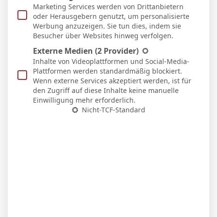
Heim
Marketing Services werden von Drittanbietern
20 Feb. 2026
oder Herausgebern genutzt, um personalisierte
N
90`
Werbung anzuzeigen. Sie tun dies, indem sie
2:1
Besucher über Websites hinweg verfolgen.
Auswärts
13 Feb. 2026
Externe Medien
(2 Provider)
U
Inhalte von Videoplattformen und Social-Media-
90`
0:0
Plattformen werden standardmäßig blockiert.
Heim
Wenn externe Services akzeptiert werden, ist für
7 Feb. 2026
den Zugriff auf diese Inhalte keine manuelle
N
90`
Einwilligung mehr erforderlich.
3:1
Nicht-TCF-Standard
Auswärts
23 Jan. 2026
N
90`
3:2
Auswärts
19 Jan. 2026
U
87`
1
2:2
Heim
10 Jan. 2026
U
83`