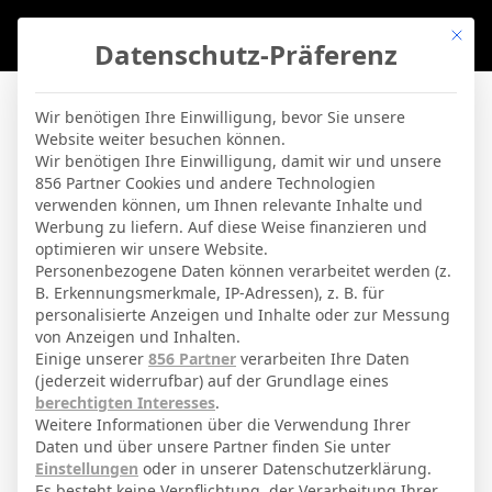
Mit di
Datenschutz-Präferenz
BVBLife
»
Players
»
Aleix Febas
Wir benötigen Ihre Einwilligung, bevor Sie unsere
Website weiter besuchen können.
Aleix Febas
Wir benötigen Ihre Einwilligung, damit wir und unsere
856 Partner Cookies und andere Technologien
verwenden können, um Ihnen relevante Inhalte und
By
Micha Sassie
19. April 2026
Werbung zu liefern. Auf diese Weise finanzieren und
optimieren wir unsere Website.
Personenbezogene Daten können verarbeitet werden (z.
B. Erkennungsmerkmale, IP-Adressen), z. B. für
Aleix Febas Pérez
Voller Name
personalisierte Anzeigen und Inhalte oder zur Messung
von Anzeigen und Inhalten.
Mittelfeldspieler
Position
Einige unserer
856 Partner
verarbeiten Ihre Daten
Elche
(jederzeit widerrufbar) auf der Grundlage eines
Aktuelles Team
berechtigten Interesses
.
Nationalität
Weitere Informationen über die Verwendung Ihrer
Daten und über unsere Partner finden Sie unter
Lleida
Geburtsort
Einstellungen
oder in unserer Datenschutzerklärung.
Es besteht keine Verpflichtung, der Verarbeitung Ihrer