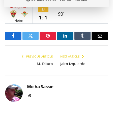
Auswärts
18 Aug. 2025
U
90`
1:1
Heim
Facebook
Twitter
Pinterest
LinkedIn
Tumblr
Email
PREVIOUS ARTICLE
NEXT ARTICLE
M. Dituro
Jairo Izquierdo
Micha Sassie
Website