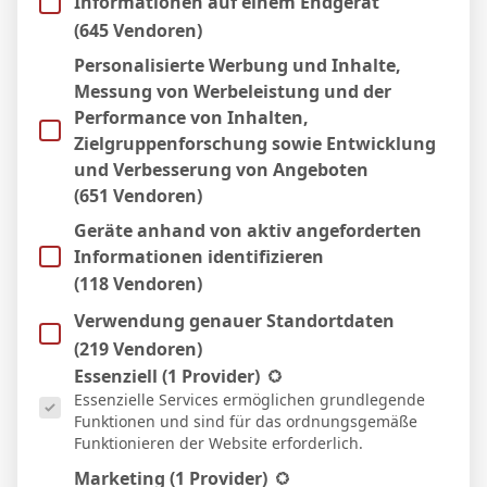
Informationen auf einem Endgerät
11 Apr. 2026
S
(645 Vendoren)
90`
1
1:0
Personalisierte Werbung und Inhalte,
Heim
Messung von Werbeleistung und der
3 Apr. 2026
N
Performance von Inhalten,
77`
1:0
Zielgruppenforschung sowie Entwicklung
Auswärts
und Verbesserung von Angeboten
21 März 2026
S
(651 Vendoren)
90`
2:1
Geräte anhand von aktiv angeforderten
Heim
Informationen identifizieren
14 März 2026
N
(118 Vendoren)
90`
4:1
Verwendung genauer Standortdaten
Auswärts
8 März 2026
(219 Vendoren)
N
Es folgt eine Liste der Service-Gruppen, für die eine Einwill
68`
Essenziell
(1 Provider)
2:1
Essenzielle Services ermöglichen grundlegende
Auswärts
Funktionen und sind für das ordnungsgemäße
1 März 2026
U
Funktionieren der Website erforderlich.
90`
2:2
Marketing
(1 Provider)