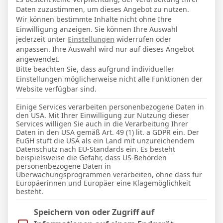
2. Februar 1996
Geburtstag
Daten zuzustimmen, um dieses Angebot zu nutzen.
30
Alter
Wir können bestimmte Inhalte nicht ohne Ihre
Einwilligung anzeigen. Sie können Ihre Auswahl
61
Gewicht (kg)
jederzeit unter
Einstellungen
widerrufen oder
anpassen. Ihre Auswahl wird nur auf dieses Angebot
171
Größe (cm)
angewendet.
Bitte beachten Sie, dass aufgrund individueller
Einstellungen möglicherweise nicht alle Funktionen der
GESAMTE STATISTIK
Website verfügbar sind.
Einige Services verarbeiten personenbezogene Daten in
den USA. Mit Ihrer Einwilligung zur Nutzung dieser
La Liga 2025-2026
Services willigen Sie auch in die Verarbeitung Ihrer
Daten in den USA gemäß Art. 49 (1) lit. a GDPR ein. Der
30
30
2655′
7
2 (0)
2
EuGH stuft die USA als ein Land mit unzureichendem
Datenschutz nach EU-Standards ein. Es besteht
beispielsweise die Gefahr, dass US-Behörden
LETZTE BEGEGNUNGEN
personenbezogene Daten in
Überwachungsprogrammen verarbeiten, ohne dass für
Europäerinnen und Europäer eine Klagemöglichkeit
Datum
Ergebnis
besteht.
La Liga 2025-2026
Im Folgenden finden Sie eine Liste der Zwecke des IAB Trans
Speichern von oder Zugriff auf