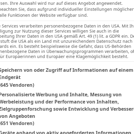
sen. Ihre Auswahl wird nur auf dieses Angebot angewendet.
 beachten Sie, dass aufgrund individueller Einstellungen mögliche
 alle Funktionen der Website verfügbar sind.
e Services verarbeiten personenbezogene Daten in den USA. Mit Ih
lligung zur Nutzung dieser Services willigen Sie auch in die
beitung Ihrer Daten in den USA gemäß Art. 49 (1) lit. a GDPR ein. D
stuft die USA als ein Land mit unzureichendem Datenschutz nach
ards ein. Es besteht beispielsweise die Gefahr, dass US-Behörden
nenbezogene Daten in Überwachungsprogrammen verarbeiten, o
für Europäerinnen und Europäer eine Klagemöglichkeit besteht.
lgenden finden Sie eine Liste der Zwecke des IAB Transparency an
Speichern von oder Zugriff auf Informationen auf einem
Endgerät
(645 Vendoren)
Personalisierte Werbung und Inhalte, Messung von
Werbeleistung und der Performance von Inhalten,
2
Zielgruppenforschung sowie Entwicklung und Verbesse
von Angeboten
(651 Vendoren)
Geräte anhand von aktiv angeforderten Informationen