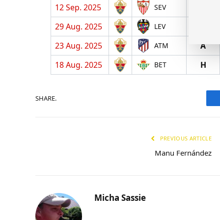
12 Sep. 2025
A
SEV
29 Aug. 2025
H
LEV
23 Aug. 2025
A
ATM
18 Aug. 2025
H
BET
SHARE.
PREVIOUS ARTICLE
Manu Fernández
Micha Sassie