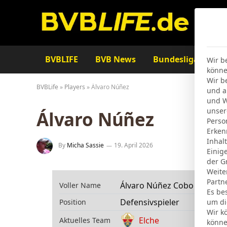
BVBLIFE
BVB News
Bundesliga
Ta
Wir b
könne
Wir b
BVBLife
»
Players
»
Álvaro Núñez
und a
und W
unser
Álvaro Núñez
Perso
Erken
Inhal
By
Micha Sassie
19. April 2026
Einig
der G
Weite
Partn
Álvaro Núñez Cobo
Voller Name
Es be
Defensivspieler
Position
um di
Wir k
Elche
Aktuelles Team
könne