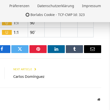
U
2:2
90`
Präferenzen
Datenschutzerklärung
Impressum
S
2:0
90`
Borlabs Cookie - TCF-CMP Id: 323
U
1:1
90`
U
1:1
90`
Facebook
Twitter
Pinterest
LinkedIn
Tumblr
Email
NEXT ARTICLE
Carlos Domínguez
Websit