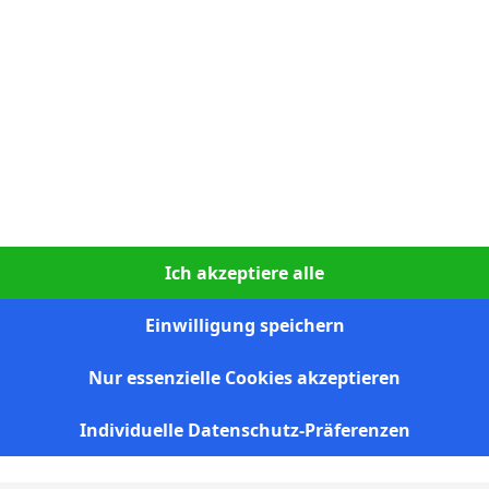
S
3:0
90`
N
1:0
90`
U
2:2
90`
U
1:1
90`
1
N
3:1
90`
1
N
1:0
90`
Ich akzeptiere alle
U
0:0
89`
Einwilligung speichern
N
3:1
90`
S
2:1
90`
Nur essenzielle Cookies akzeptieren
U
1:1
84`
Individuelle Datenschutz-Präferenzen
S
1:0
90`