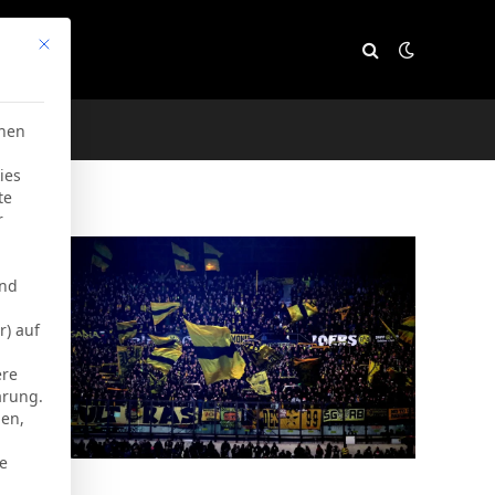
Mit diesem Button wird der Dialog geschlossen. Seine Funktion
e
chen
ies
te
r
und
r) auf
ere
ärung.
men,
ie