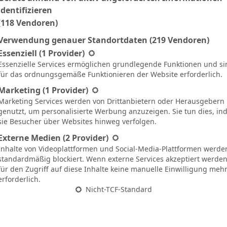
Ergebnis
identifizieren
(118 Vendoren)
Verwendung genauer Standortdaten
(219 Vendoren)
N
0:3
60`
gt eine Liste der Service-Gruppen, für die eine Einwilligung ertei
Essenziell
(1 Provider)
Essenzielle Services ermöglichen grundlegende Funktionen und si
S
2:3
für das ordnungsgemäße Funktionieren der Website erforderlich.
N
3:4
54`
Marketing
(1 Provider)
Marketing Services werden von Drittanbietern oder Herausgebern
U
1:1
58`
genutzt, um personalisierte Werbung anzuzeigen. Sie tun dies, i
sie Besucher über Websites hinweg verfolgen.
N
1:2
Externe Medien
(2 Provider)
S
1:2
Inhalte von Videoplattformen und Social-Media-Plattformen werde
standardmäßig blockiert. Wenn externe Services akzeptiert werden,
U
1:1
74`
für den Zugriff auf diese Inhalte keine manuelle Einwilligung meh
erforderlich.
N
1:3
79`
Nicht-TCF-Standard
S
4:0
90`
N
3:1
66`