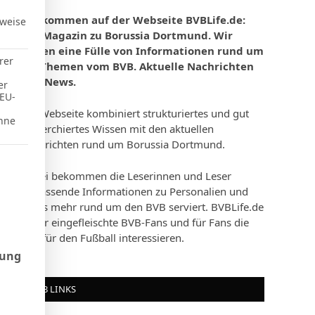
Willkommen auf der Webseite BVBLife.de:
rweise
Das Magazin zu Borussia Dortmund. Wir
bieten eine Fülle von Informationen rund um
rer
die Themen vom BVB. Aktuelle Nachrichten
und News.
er
 EU-
Die Webseite kombiniert strukturiertes und gut
hne
recherchiertes Wissen mit den aktuellen
Nachrichten rund um Borussia Dortmund.
d Consent Framework (TCF), für die eine Einwilligung erteilt werd
Dabei bekommen die Leserinnen und Leser
umfassende Informationen zu Personalien und
vieles mehr rund um den BVB serviert. BVBLife.de
ist für eingefleischte BVB-Fans und für Fans die
sich für den Fußball interessieren.
rung
BVB LINKS