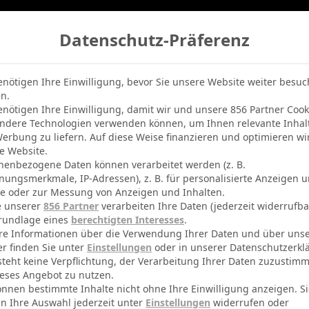
Datenschutz-Präferenz
belle
Champions League
BVB-Netradio
Erfolg
enötigen Ihre Einwilligung, bevor Sie unsere Website weiter besu
n.
enötigen Ihre Einwilligung, damit wir und unsere 856 Partner Cook
ndere Technologien verwenden können, um Ihnen relevante Inhal
erbung zu liefern. Auf diese Weise finanzieren und optimieren wi
e Website.
nenbezogene Daten können verarbeitet werden (z. B.
nungsmerkmale, IP-Adressen), z. B. für personalisierte Anzeigen 
te oder zur Messung von Anzeigen und Inhalten.
e unserer
856 Partner
verarbeiten Ihre Daten (jederzeit widerrufba
rundlage eines
berechtigten Interesses
.
re Informationen über die Verwendung Ihrer Daten und über uns
er finden Sie unter
Einstellungen
oder in unserer Datenschutzerkl
steht keine Verpflichtung, der Verarbeitung Ihrer Daten zuzustim
eses Angebot zu nutzen.
önnen bestimmte Inhalte nicht ohne Ihre Einwilligung anzeigen. S
n Ihre Auswahl jederzeit unter
Einstellungen
widerrufen oder