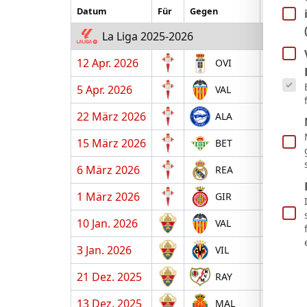
Datum
Für
Gegen
H/A
La Liga 2025-2026
12 Apr. 2026
H
OVI
Es fol
5 Apr. 2026
A
VAL
22 März 2026
H
ALA
15 März 2026
A
BET
6 März 2026
H
REA
1 März 2026
A
GIR
10 Jan. 2026
A
VAL
3 Jan. 2026
H
VIL
21 Dez. 2025
H
RAY
13 Dez. 2025
A
MAL