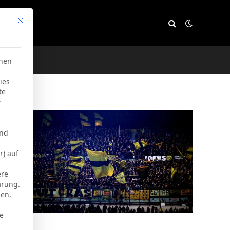
Mit diesem Button wird der Dialog geschlossen. Seine Funktion
e
chen
ies
te
r
und
r) auf
ere
ärung.
men,
ie