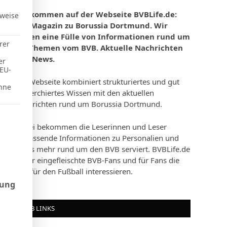
Willkommen auf der Webseite BVBLife.de:
rweise
Das Magazin zu Borussia Dortmund. Wir
bieten eine Fülle von Informationen rund um
rer
die Themen vom BVB. Aktuelle Nachrichten
und News.
er
 EU-
Die Webseite kombiniert strukturiertes und gut
hne
recherchiertes Wissen mit den aktuellen
Nachrichten rund um Borussia Dortmund.
d Consent Framework (TCF), für die eine Einwilligung erteilt werd
Dabei bekommen die Leserinnen und Leser
umfassende Informationen zu Personalien und
vieles mehr rund um den BVB serviert. BVBLife.de
ist für eingefleischte BVB-Fans und für Fans die
sich für den Fußball interessieren.
rung
BVB LINKS