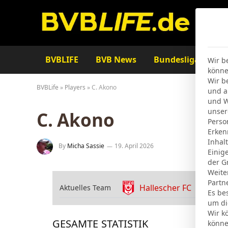
BVBLIFE
BVB News
Bundesliga
Ta
Wir b
könne
Wir b
BVBLife
»
Players
»
C. Akono
und a
und W
unser
C. Akono
Perso
Erken
Inhal
By
Micha Sassie
19. April 2026
Einig
der G
Weite
Partn
Hallescher FC
Aktuelles Team
Es be
um di
Wir k
GESAMTE STATISTIK
könne