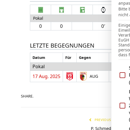
anpas
Bitte
nicht
Pokal
Einig
0
0
0′
Einwi
Verar
EuGH 
LETZTE BEGEGNUNGEN
Stand
perso
dass 
Datum
Für
Gegen
H/A
Pokal
Im Fo
17 Aug. 2025
H
AUG
SHARE.
PREVIOUS ARTICLE
P. Schmedemann