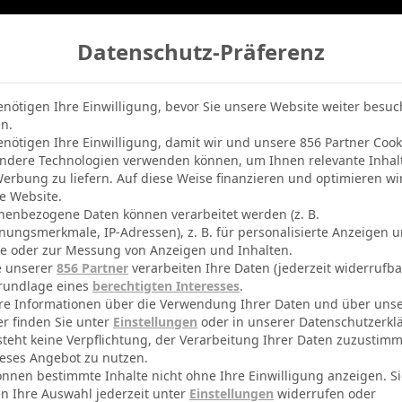
Datenschutz-Präferenz
belle
Champions League
BVB-Netradio
Erfolg
enötigen Ihre Einwilligung, bevor Sie unsere Website weiter besu
n.
enötigen Ihre Einwilligung, damit wir und unsere 856 Partner Cook
ndere Technologien verwenden können, um Ihnen relevante Inhal
erbung zu liefern. Auf diese Weise finanzieren und optimieren wi
e Website.
nenbezogene Daten können verarbeitet werden (z. B.
nungsmerkmale, IP-Adressen), z. B. für personalisierte Anzeigen 
te oder zur Messung von Anzeigen und Inhalten.
e unserer
856 Partner
verarbeiten Ihre Daten (jederzeit widerrufba
rundlage eines
berechtigten Interesses
.
re Informationen über die Verwendung Ihrer Daten und über uns
er finden Sie unter
Einstellungen
oder in unserer Datenschutzerkl
steht keine Verpflichtung, der Verarbeitung Ihrer Daten zuzustim
eses Angebot zu nutzen.
önnen bestimmte Inhalte nicht ohne Ihre Einwilligung anzeigen. S
n Ihre Auswahl jederzeit unter
Einstellungen
widerrufen oder