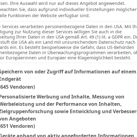
sen. Ihre Auswahl wird nur auf dieses Angebot angewendet.
 beachten Sie, dass aufgrund individueller Einstellungen mögliche
 alle Funktionen der Website verfügbar sind.
e Services verarbeiten personenbezogene Daten in den USA. Mit Ih
lligung zur Nutzung dieser Services willigen Sie auch in die
beitung Ihrer Daten in den USA gemäß Art. 49 (1) lit. a GDPR ein. D
stuft die USA als ein Land mit unzureichendem Datenschutz nach
ards ein. Es besteht beispielsweise die Gefahr, dass US-Behörden
nenbezogene Daten in Überwachungsprogrammen verarbeiten, o
für Europäerinnen und Europäer eine Klagemöglichkeit besteht.
Ergebnis
lgenden finden Sie eine Liste der Zwecke des IAB Transparency an
Speichern von oder Zugriff auf Informationen auf einem
Endgerät
N
0:2
(645 Vendoren)
Personalisierte Werbung und Inhalte, Messung von
Werbeleistung und der Performance von Inhalten,
Facebook
Twitter
Pinterest
LinkedIn
Tumblr
Email
Zielgruppenforschung sowie Entwicklung und Verbesse
von Angeboten
(651 Vendoren)
NEXT ARTICLE
A. Maier
Geräte anhand von aktiv angeforderten Informationen