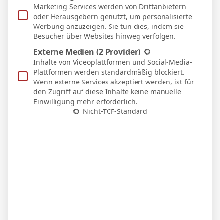
Auswärts
Marketing Services werden von Drittanbietern
21 Feb. 2026
oder Herausgebern genutzt, um personalisierte
S
90`
Werbung anzuzeigen. Sie tun dies, indem sie
2:1
Besucher über Websites hinweg verfolgen.
Heim
13 Feb. 2026
Externe Medien
(2 Provider)
U
Inhalte von Videoplattformen und Social-Media-
90`
0:0
Plattformen werden standardmäßig blockiert.
Auswärts
Wenn externe Services akzeptiert werden, ist für
6 Feb. 2026
den Zugriff auf diese Inhalte keine manuelle
S
90`
1
Einwilligung mehr erforderlich.
1:2
Nicht-TCF-Standard
Auswärts
31 Jan. 2026
U
45`
2:2
Heim
17 Jan. 2026
S
90`
3:2
Heim
10 Jan. 2026
N
90`