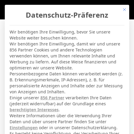
Mit di
Datenschutz-Präferenz
BVBLife
»
Players
»
Catena
Wir benötigen Ihre Einwilligung, bevor Sie unsere
Website weiter besuchen können.
Catena
Wir benötigen Ihre Einwilligung, damit wir und unsere
856 Partner Cookies und andere Technologien
verwenden können, um Ihnen relevante Inhalte und
By
Micha Sassie
19. April 2026
Werbung zu liefern. Auf diese Weise finanzieren und
optimieren wir unsere Website.
Personenbezogene Daten können verarbeitet werden (z.
B. Erkennungsmerkmale, IP-Adressen), z. B. für
Alejandro Catena Marugán
Voller Name
personalisierte Anzeigen und Inhalte oder zur Messung
von Anzeigen und Inhalten.
Defensivspieler
Position
Einige unserer
856 Partner
verarbeiten Ihre Daten
Osasuna
(jederzeit widerrufbar) auf der Grundlage eines
Aktuelles Team
berechtigten Interesses
.
Nationalität
Weitere Informationen über die Verwendung Ihrer
Daten und über unsere Partner finden Sie unter
Madrid
Geburtsort
Einstellungen
oder in unserer Datenschutzerklärung.
Es besteht keine Verpflichtung, der Verarbeitung Ihrer