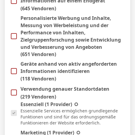
Informationen auf einem Endgerät
12 Apr. 2026
U
(645 Vendoren)
90`
1:1
Personalisierte Werbung und Inhalte,
Heim
Messung von Werbeleistung und der
5 Apr. 2026
U
Performance von Inhalten,
90`
2:2
Zielgruppenforschung sowie Entwicklung
Auswärts
und Verbesserung von Angeboten
21 März 2026
S
(651 Vendoren)
90`
1:0
Geräte anhand von aktiv angeforderten
Heim
Informationen identifizieren
15 März 2026
N
(118 Vendoren)
58`
3:1
Verwendung genauer Standortdaten
Auswärts
7 März 2026
(219 Vendoren)
U
Es folgt eine Liste der Service-Gruppen, für die eine Einwill
90`
Essenziell
(1 Provider)
2:2
Essenzielle Services ermöglichen grundlegende
Heim
Funktionen und sind für das ordnungsgemäße
1 März 2026
N
Funktionieren der Website erforderlich.
90`
1:0
Marketing
(1 Provider)