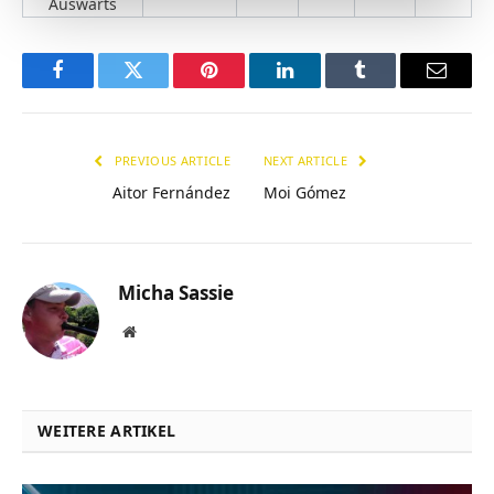
Auswärts
Facebook
Twitter
Pinterest
LinkedIn
Tumblr
Email
PREVIOUS ARTICLE
NEXT ARTICLE
Aitor Fernández
Moi Gómez
Micha Sassie
Website
WEITERE ARTIKEL