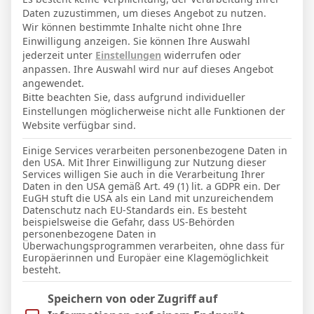
28. Oktober 1994
Geburtstag
Daten zuzustimmen, um dieses Angebot zu nutzen.
31
Alter
Wir können bestimmte Inhalte nicht ohne Ihre
Einwilligung anzeigen. Sie können Ihre Auswahl
82
Gewicht (kg)
jederzeit unter
Einstellungen
widerrufen oder
anpassen. Ihre Auswahl wird nur auf dieses Angebot
194
Größe (cm)
angewendet.
Bitte beachten Sie, dass aufgrund individueller
Einstellungen möglicherweise nicht alle Funktionen der
GESAMTE STATISTIK
Website verfügbar sind.
Einige Services verarbeiten personenbezogene Daten in
den USA. Mit Ihrer Einwilligung zur Nutzung dieser
La Liga 2025-2026
Services willigen Sie auch in die Verarbeitung Ihrer
Daten in den USA gemäß Art. 49 (1) lit. a GDPR ein. Der
29
29
2533′
10
1
2 (0)
2
EuGH stuft die USA als ein Land mit unzureichendem
Datenschutz nach EU-Standards ein. Es besteht
beispielsweise die Gefahr, dass US-Behörden
LETZTE BEGEGNUNGEN
personenbezogene Daten in
Überwachungsprogrammen verarbeiten, ohne dass für
Europäerinnen und Europäer eine Klagemöglichkeit
Datum
Ergebnis
besteht.
La Liga 2025-2026
Im Folgenden finden Sie eine Liste der Zwecke des IAB Trans
Speichern von oder Zugriff auf