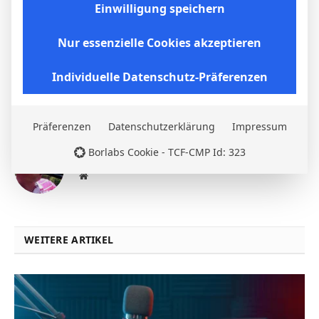
Einwilligung speichern
Facebook
Twitter
Pinterest
LinkedIn
Tumblr
Email
Nur essenzielle Cookies akzeptieren
PREVIOUS ARTICLE
NEXT ARTICLE
Individuelle Datenschutz-Präferenzen
T. Hengmith
B. Öztürk
Präferenzen
Datenschutzerklärung
Impressum
Micha Sassie
Borlabs Cookie - TCF-CMP Id: 323
Website
WEITERE ARTIKEL