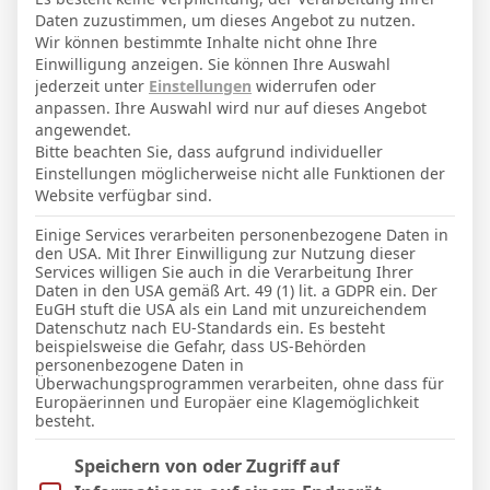
22
Alter
Daten zuzustimmen, um dieses Angebot zu nutzen.
79
Gewicht (kg)
Wir können bestimmte Inhalte nicht ohne Ihre
Einwilligung anzeigen. Sie können Ihre Auswahl
186
Größe (cm)
jederzeit unter
Einstellungen
widerrufen oder
anpassen. Ihre Auswahl wird nur auf dieses Angebot
angewendet.
GESAMTE STATISTIK
Bitte beachten Sie, dass aufgrund individueller
Einstellungen möglicherweise nicht alle Funktionen der
Website verfügbar sind.
3. Liga
Einige Services verarbeiten personenbezogene Daten in
den USA. Mit Ihrer Einwilligung zur Nutzung dieser
21
17
4
1330′
6
7 (1)
1
Services willigen Sie auch in die Verarbeitung Ihrer
Daten in den USA gemäß Art. 49 (1) lit. a GDPR ein. Der
EuGH stuft die USA als ein Land mit unzureichendem
LETZTE BEGEGNUNGEN
Datenschutz nach EU-Standards ein. Es besteht
beispielsweise die Gefahr, dass US-Behörden
personenbezogene Daten in
Datum
Ergebnis
Überwachungsprogrammen verarbeiten, ohne dass für
Europäerinnen und Europäer eine Klagemöglichkeit
3. Liga
besteht.
18 Apr. 2026
Im Folgenden finden Sie eine Liste der Zwecke des IAB Trans
Speichern von oder Zugriff auf
N
72`