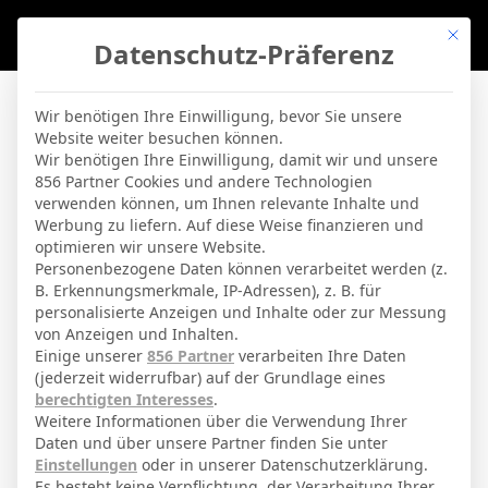
Mit di
Datenschutz-Präferenz
BVBLife
»
Players
»
D. Kaygin
Wir benötigen Ihre Einwilligung, bevor Sie unsere
Website weiter besuchen können.
D. Kaygin
Wir benötigen Ihre Einwilligung, damit wir und unsere
856 Partner Cookies und andere Technologien
verwenden können, um Ihnen relevante Inhalte und
By
Micha Sassie
19. April 2026
Werbung zu liefern. Auf diese Weise finanzieren und
optimieren wir unsere Website.
Personenbezogene Daten können verarbeitet werden (z.
B. Erkennungsmerkmale, IP-Adressen), z. B. für
Dennis Kaygin
Voller Name
personalisierte Anzeigen und Inhalte oder zur Messung
von Anzeigen und Inhalten.
Mittelfeldspieler
Position
Einige unserer
856 Partner
verarbeiten Ihre Daten
FC Ingolstadt 04
(jederzeit widerrufbar) auf der Grundlage eines
Aktuelles Team
berechtigten Interesses
.
Nationalität
Weitere Informationen über die Verwendung Ihrer
Daten und über unsere Partner finden Sie unter
2. April 2004
Geburtstag
Einstellungen
oder in unserer Datenschutzerklärung.
Es besteht keine Verpflichtung, der Verarbeitung Ihrer