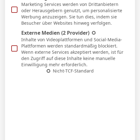
U
Marketing Services werden von Drittanbietern
0:0
oder Herausgebern genutzt, um personalisierte
Heim
Werbung anzuzeigen. Sie tun dies, indem sie
21 Feb. 2026
Besucher über Websites hinweg verfolgen.
S
61`
1
Externe Medien
(2 Provider)
3:2
Heim
Inhalte von Videoplattformen und Social-Media-
Plattformen werden standardmäßig blockiert.
15 Feb. 2026
U
Wenn externe Services akzeptiert werden, ist für
18`
1:1
den Zugriff auf diese Inhalte keine manuelle
Auswärts
Einwilligung mehr erforderlich.
31 Jan. 2026
Nicht-TCF-Standard
S
68`
0:3
Auswärts
24 Jan. 2026
S
77`
1
2:1
Heim
16 Jan. 2026
S
72`
1
0:3
Auswärts