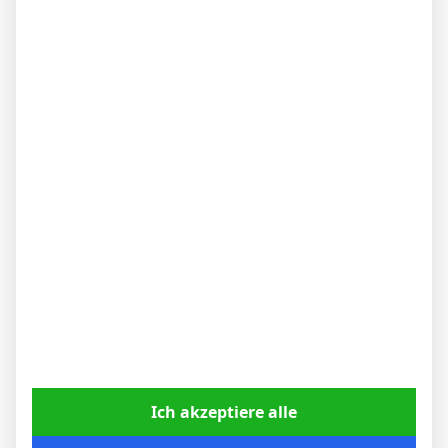
Heim
18 Okt. 2025
S
19`
1
0:1
Auswärts
4 Okt. 2025
S
4:1
Heim
30 Aug. 2025
U
45`
1:1
Auswärts
24 Aug. 2025
U
71`
1
1:1
Heim
10 Aug. 2025
N
45`
2:1
Auswärts
Ich akzeptiere alle