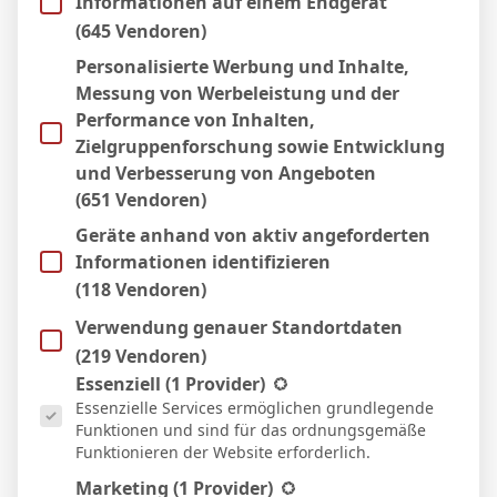
Informationen auf einem Endgerät
0:1
Heim
(645 Vendoren)
11 Apr. 2026
N
Personalisierte Werbung und Inhalte,
61`
Messung von Werbeleistung und der
4:1
Auswärts
Performance von Inhalten,
8 Apr. 2026
Zielgruppenforschung sowie Entwicklung
N
26`
und Verbesserung von Angeboten
1:2
(651 Vendoren)
Heim
21 März 2026
Geräte anhand von aktiv angeforderten
N
62`
Informationen identifizieren
1:2
Heim
(118 Vendoren)
15 März 2026
S
Verwendung genauer Standortdaten
79`
(219 Vendoren)
1:3
Auswärts
Es folgt eine Liste der Service-Gruppen, für die eine Einwill
Essenziell
(1 Provider)
8 März 2026
Essenzielle Services ermöglichen grundlegende
N
65`
Funktionen und sind für das ordnungsgemäße
1:2
Funktionieren der Website erforderlich.
Heim
Marketing
(1 Provider)
4 März 2026