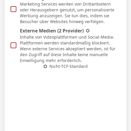
Marketing Services werden von Drittanbietern
oder Herausgebern genutzt, um personalisierte
Werbung anzuzeigen. Sie tun dies, indem sie
PREVIOUS ARTICLE
NEXT ARTICLE
Besucher über Websites hinweg verfolgen.
Antonio Martinez
N. Salvador
Externe Medien
(2 Provider)
Inhalte von Videoplattformen und Social-Media-
Plattformen werden standardmäßig blockiert.
Wenn externe Services akzeptiert werden, ist für
Micha Sassie
den Zugriff auf diese Inhalte keine manuelle
Einwilligung mehr erforderlich.
Website
Nicht-TCF-Standard
WEITERE ARTIKEL