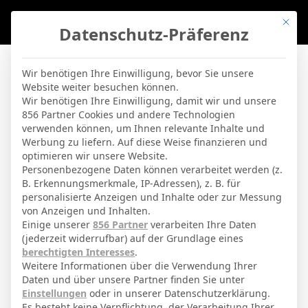
Mit di
Datenschutz-Präferenz
BVBLife
»
Players
»
David Delgado
Wir benötigen Ihre Einwilligung, bevor Sie unsere
Website weiter besuchen können.
David Delgado
Wir benötigen Ihre Einwilligung, damit wir und unsere
856 Partner Cookies und andere Technologien
verwenden können, um Ihnen relevante Inhalte und
By
Micha Sassie
19. April 2026
Werbung zu liefern. Auf diese Weise finanzieren und
optimieren wir unsere Website.
Personenbezogene Daten können verarbeitet werden (z.
B. Erkennungsmerkmale, IP-Adressen), z. B. für
Defensivspieler
Position
personalisierte Anzeigen und Inhalte oder zur Messung
von Anzeigen und Inhalten.
Elche
Aktuelles Team
Einige unserer
856 Partner
verarbeiten Ihre Daten
(jederzeit widerrufbar) auf der Grundlage eines
berechtigten Interesses
.
GESAMTE STATISTIK
Weitere Informationen über die Verwendung Ihrer
Daten und über unsere Partner finden Sie unter
Einstellungen
oder in unserer Datenschutzerklärung.
Es besteht keine Verpflichtung, der Verarbeitung Ihrer