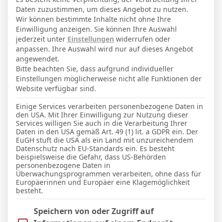
La Liga 2025-2026
Daten zuzustimmen, um dieses Angebot zu nutzen.
0
0
0′
Wir können bestimmte Inhalte nicht ohne Ihre
Einwilligung anzeigen. Sie können Ihre Auswahl
jederzeit unter
Einstellungen
widerrufen oder
LETZTE BEGEGNUNGEN
anpassen. Ihre Auswahl wird nur auf dieses Angebot
angewendet.
Bitte beachten Sie, dass aufgrund individueller
Datum
Ergebnis
Einstellungen möglicherweise nicht alle Funktionen der
Website verfügbar sind.
La Liga 2025-2026
Einige Services verarbeiten personenbezogene Daten in
11 Apr. 2026
S
den USA. Mit Ihrer Einwilligung zur Nutzung dieser
Services willigen Sie auch in die Verarbeitung Ihrer
1:0
Daten in den USA gemäß Art. 49 (1) lit. a GDPR ein. Der
Heim
EuGH stuft die USA als ein Land mit unzureichendem
3 Apr. 2026
Datenschutz nach EU-Standards ein. Es besteht
N
beispielsweise die Gefahr, dass US-Behörden
personenbezogene Daten in
1:0
Überwachungsprogrammen verarbeiten, ohne dass für
Auswärts
Europäerinnen und Europäer eine Klagemöglichkeit
13 Feb. 2026
besteht.
U
0:0
Im Folgenden finden Sie eine Liste der Zwecke des IAB Trans
Speichern von oder Zugriff auf
Heim