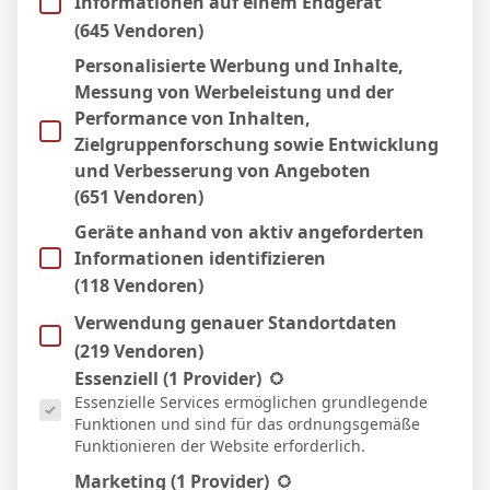
Informationen auf einem Endgerät
7 Feb. 2026
N
(645 Vendoren)
3:1
Personalisierte Werbung und Inhalte,
Auswärts
Messung von Werbeleistung und der
31 Jan. 2026
N
Performance von Inhalten,
1:3
Zielgruppenforschung sowie Entwicklung
Heim
und Verbesserung von Angeboten
23 Jan. 2026
N
(651 Vendoren)
3:2
Geräte anhand von aktiv angeforderten
Auswärts
Informationen identifizieren
19 Jan. 2026
U
(118 Vendoren)
2:2
Verwendung genauer Standortdaten
Heim
19 Okt. 2025
(219 Vendoren)
U
Es folgt eine Liste der Service-Gruppen, für die eine Einwill
Essenziell
(1 Provider)
0:0
Essenzielle Services ermöglichen grundlegende
Heim
Funktionen und sind für das ordnungsgemäße
Funktionieren der Website erforderlich.
Marketing
(1 Provider)
Facebook
Twitter
Pinterest
LinkedIn
Tumblr
Email