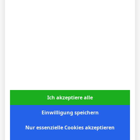
BVB – Netradio: Das Webradio von Borussia
Dortmund live
7. Mai 2026
Ich akzeptiere alle
Einwilligung speichern
Nur essenzielle Cookies akzeptieren