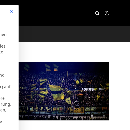
Mit diesem Button wird der Dialog geschlossen. Seine Funktion
e
chen
ies
te
r
und
r) auf
ere
ärung.
men,
ie