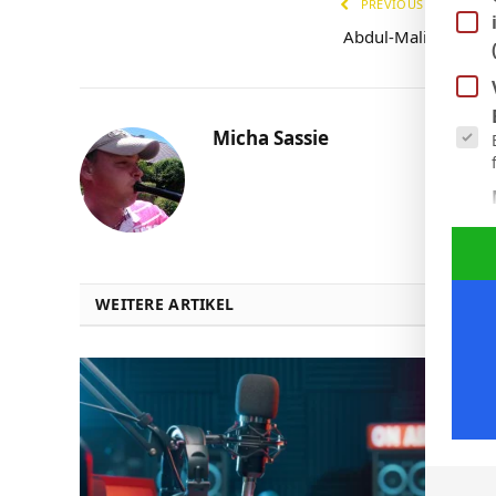
PREVIOUS ARTICLE
Abdul-Malik Yago
Es fol
Micha Sassie
WEITERE ARTIKEL