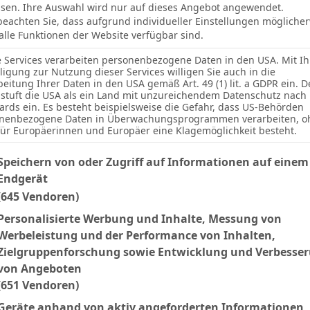
sen. Ihre Auswahl wird nur auf dieses Angebot angewendet.
 beachten Sie, dass aufgrund individueller Einstellungen mögliche
 alle Funktionen der Website verfügbar sind.
e Services verarbeiten personenbezogene Daten in den USA. Mit Ih
lligung zur Nutzung dieser Services willigen Sie auch in die
beitung Ihrer Daten in den USA gemäß Art. 49 (1) lit. a GDPR ein. D
stuft die USA als ein Land mit unzureichendem Datenschutz nach
ards ein. Es besteht beispielsweise die Gefahr, dass US-Behörden
nenbezogene Daten in Überwachungsprogrammen verarbeiten, o
für Europäerinnen und Europäer eine Klagemöglichkeit besteht.
Ergebnis
lgenden finden Sie eine Liste der Zwecke des IAB Transparency an
Speichern von oder Zugriff auf Informationen auf einem
Endgerät
S
1:2
(645 Vendoren)
U
0:0
Personalisierte Werbung und Inhalte, Messung von
Werbeleistung und der Performance von Inhalten,
Zielgruppenforschung sowie Entwicklung und Verbesse
Facebook
Twitter
Pinterest
LinkedIn
Tumblr
Email
von Angeboten
(651 Vendoren)
Geräte anhand von aktiv angeforderten Informationen