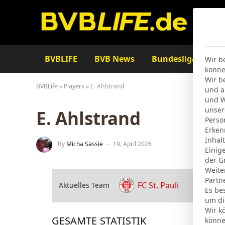
BVBLIFE
BVB News
Bundesliga
Ta
Wir b
könne
Wir b
BVBLife
»
Players
»
E. Ahlstrand
und a
und W
unser
E. Ahlstrand
Perso
Erken
Inhal
By
Micha Sassie
19. April 2026
Einig
der G
Weite
Partn
FC St. Pauli
Aktuelles Team
Es be
um di
Wir k
GESAMTE STATISTIK
könne