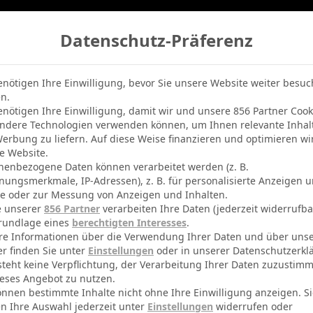
Datenschutz-Präferenz
belle
Champions League
BVB-Netradio
Erfolg
enötigen Ihre Einwilligung, bevor Sie unsere Website weiter besu
n.
enötigen Ihre Einwilligung, damit wir und unsere 856 Partner Cook
ndere Technologien verwenden können, um Ihnen relevante Inhal
erbung zu liefern. Auf diese Weise finanzieren und optimieren wi
e Website.
nenbezogene Daten können verarbeitet werden (z. B.
nungsmerkmale, IP-Adressen), z. B. für personalisierte Anzeigen 
te oder zur Messung von Anzeigen und Inhalten.
e unserer
856 Partner
verarbeiten Ihre Daten (jederzeit widerrufba
rundlage eines
berechtigten Interesses
.
re Informationen über die Verwendung Ihrer Daten und über uns
er finden Sie unter
Einstellungen
oder in unserer Datenschutzerkl
steht keine Verpflichtung, der Verarbeitung Ihrer Daten zuzustim
eses Angebot zu nutzen.
önnen bestimmte Inhalte nicht ohne Ihre Einwilligung anzeigen. S
n Ihre Auswahl jederzeit unter
Einstellungen
widerrufen oder