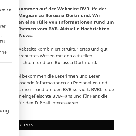
Willkommen auf der Webseite BVBLife.de:
rweise
Das Magazin zu Borussia Dortmund. Wir
bieten eine Fülle von Informationen rund um
rer
die Themen vom BVB. Aktuelle Nachrichten
und News.
er
 EU-
Die Webseite kombiniert strukturiertes und gut
hne
recherchiertes Wissen mit den aktuellen
Nachrichten rund um Borussia Dortmund.
d Consent Framework (TCF), für die eine Einwilligung erteilt werd
Dabei bekommen die Leserinnen und Leser
umfassende Informationen zu Personalien und
vieles mehr rund um den BVB serviert. BVBLife.de
ist für eingefleischte BVB-Fans und für Fans die
sich für den Fußball interessieren.
rung
BVB LINKS