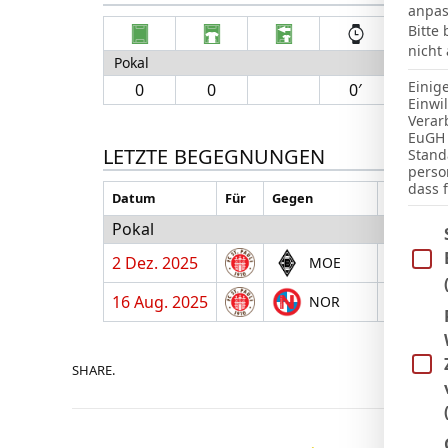
anpas
Bitte
nicht
Pokal
Einig
0
0
0′
Einwi
Verar
EuGH 
LETZTE BEGEGNUNGEN
Stand
perso
dass 
Datum
Für
Gegen
H/A
Pokal
Im Fo
2 Dez. 2025
A
MOE
16 Aug. 2025
A
NOR
SHARE.