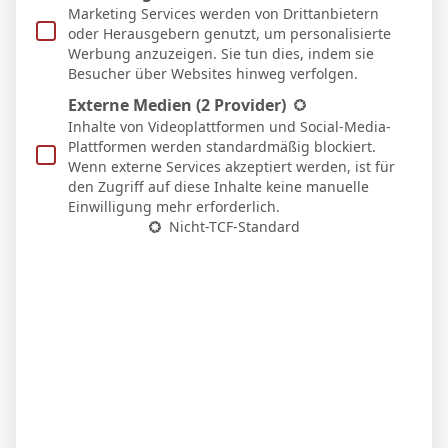
Heim
Marketing Services werden von Drittanbietern
4 Jan. 2026
oder Herausgebern genutzt, um personalisierte
S
1`
Werbung anzuzeigen. Sie tun dies, indem sie
5:1
Besucher über Websites hinweg verfolgen.
Heim
20 Dez. 2025
Externe Medien
(2 Provider)
S
Inhalte von Videoplattformen und Social-Media-
2:0
Plattformen werden standardmäßig blockiert.
Heim
Wenn externe Services akzeptiert werden, ist für
30 Nov. 2025
den Zugriff auf diese Inhalte keine manuelle
U
Einwilligung mehr erforderlich.
1:1
Nicht-TCF-Standard
Auswärts
23 Nov. 2025
U
2:2
Auswärts
9 Nov. 2025
U
0:0
Auswärts
1 Nov. 2025
S