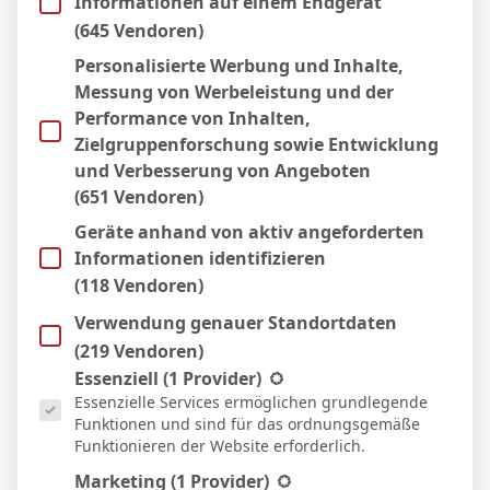
Informationen auf einem Endgerät
21 Apr. 2026
S
(645 Vendoren)
2:1
Personalisierte Werbung und Inhalte,
Heim
Messung von Werbeleistung und der
10 Apr. 2026
U
Performance von Inhalten,
11`
1:1
Zielgruppenforschung sowie Entwicklung
Heim
und Verbesserung von Angeboten
6 März 2026
S
(651 Vendoren)
90`
1:2
Geräte anhand von aktiv angeforderten
Auswärts
Informationen identifizieren
2 März 2026
N
(118 Vendoren)
0:1
Verwendung genauer Standortdaten
Heim
21 Feb. 2026
(219 Vendoren)
N
Es folgt eine Liste der Service-Gruppen, für die eine Einwill
Essenziell
(1 Provider)
2:1
Essenzielle Services ermöglichen grundlegende
Auswärts
Funktionen und sind für das ordnungsgemäße
14 Feb. 2026
S
Funktionieren der Website erforderlich.
4:1
Marketing
(1 Provider)