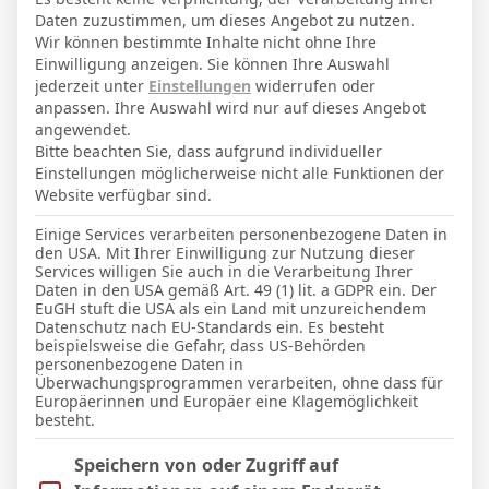
8. Juni 1995
Geburtstag
Daten zuzustimmen, um dieses Angebot zu nutzen.
31
Alter
Wir können bestimmte Inhalte nicht ohne Ihre
Einwilligung anzeigen. Sie können Ihre Auswahl
73
Gewicht (kg)
jederzeit unter
Einstellungen
widerrufen oder
anpassen. Ihre Auswahl wird nur auf dieses Angebot
180
Größe (cm)
angewendet.
Bitte beachten Sie, dass aufgrund individueller
Einstellungen möglicherweise nicht alle Funktionen der
GESAMTE STATISTIK
Website verfügbar sind.
Einige Services verarbeiten personenbezogene Daten in
den USA. Mit Ihrer Einwilligung zur Nutzung dieser
La Liga 2025-2026
Services willigen Sie auch in die Verarbeitung Ihrer
Daten in den USA gemäß Art. 49 (1) lit. a GDPR ein. Der
3
1
2
102′
EuGH stuft die USA als ein Land mit unzureichendem
Datenschutz nach EU-Standards ein. Es besteht
beispielsweise die Gefahr, dass US-Behörden
LETZTE BEGEGNUNGEN
personenbezogene Daten in
Überwachungsprogrammen verarbeiten, ohne dass für
Europäerinnen und Europäer eine Klagemöglichkeit
Datum
Ergebnis
besteht.
La Liga 2025-2026
Im Folgenden finden Sie eine Liste der Zwecke des IAB Trans
Speichern von oder Zugriff auf