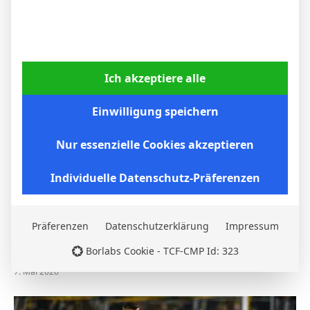
WEITERE ARTIKEL
Ich akzeptiere alle
Einwilligung speichern
Nur essenzielle Cookies akzeptieren
Individuelle Datenschutz-Präferenzen
Präferenzen
Datenschutzerklärung
Impressum
BVB – Netradio: Das Webradio von Borussia
Dortmund live
Borlabs Cookie - TCF-CMP Id: 323
7. Mai 2026