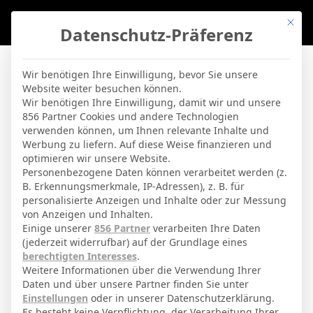
Mit di
Datenschutz-Präferenz
BVBLife
»
Players
»
Gavi
Wir benötigen Ihre Einwilligung, bevor Sie unsere
Website weiter besuchen können.
Gavi
Wir benötigen Ihre Einwilligung, damit wir und unsere
856 Partner Cookies und andere Technologien
verwenden können, um Ihnen relevante Inhalte und
By
Micha Sassie
19. April 2026
Werbung zu liefern. Auf diese Weise finanzieren und
optimieren wir unsere Website.
Personenbezogene Daten können verarbeitet werden (z.
B. Erkennungsmerkmale, IP-Adressen), z. B. für
Pablo Martín Páez Gavira
Voller Name
personalisierte Anzeigen und Inhalte oder zur Messung
von Anzeigen und Inhalten.
Mittelfeldspieler
Position
Einige unserer
856 Partner
verarbeiten Ihre Daten
Barcelona
(jederzeit widerrufbar) auf der Grundlage eines
Aktuelles Team
berechtigten Interesses
.
Nationalität
Weitere Informationen über die Verwendung Ihrer
Daten und über unsere Partner finden Sie unter
Los Palacios y Villafranca
Geburtsort
Einstellungen
oder in unserer Datenschutzerklärung.
Es besteht keine Verpflichtung, der Verarbeitung Ihrer