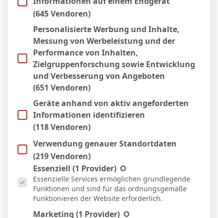
Informationen auf einem Endgerät
11 Apr. 2026
S
(645 Vendoren)
64`
4:1
Personalisierte Werbung und Inhalte,
Heim
Messung von Werbeleistung und der
4 Apr. 2026
S
Performance von Inhalten,
12`
1:2
Zielgruppenforschung sowie Entwicklung
Auswärts
und Verbesserung von Angeboten
22 März 2026
S
(651 Vendoren)
1:0
Geräte anhand von aktiv angeforderten
Heim
Informationen identifizieren
15 März 2026
S
(118 Vendoren)
8`
5:2
Verwendung genauer Standortdaten
Heim
23 Aug. 2025
(219 Vendoren)
S
Es folgt eine Liste der Service-Gruppen, für die eine Einwill
45`
Essenziell
(1 Provider)
2:3
Essenzielle Services ermöglichen grundlegende
Auswärts
Funktionen und sind für das ordnungsgemäße
16 Aug. 2025
S
Funktionieren der Website erforderlich.
21`
1
0:3
Marketing
(1 Provider)