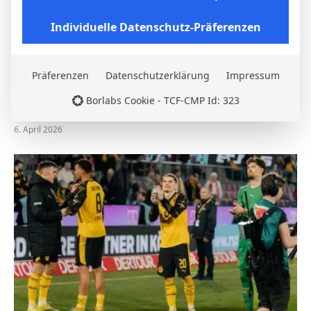
Individuelle Datenschutz-Präferenzen
Präferenzen
Datenschutzerklärung
Impressum
Nico Schlotterbeck nach dem Sieg in Stuttgart:
Borlabs Cookie - TCF-CMP Id: 323
„Der VfB drückte uns hinten rein“
6. April 2026