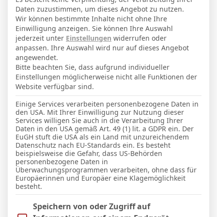
5. August 2004
Geburtstag
Daten zuzustimmen, um dieses Angebot zu nutzen.
22
Alter
Wir können bestimmte Inhalte nicht ohne Ihre
Einwilligung anzeigen. Sie können Ihre Auswahl
69
Gewicht (kg)
jederzeit unter
Einstellungen
widerrufen oder
anpassen. Ihre Auswahl wird nur auf dieses Angebot
174
Größe (cm)
angewendet.
Bitte beachten Sie, dass aufgrund individueller
Einstellungen möglicherweise nicht alle Funktionen der
GESAMTE STATISTIK
Website verfügbar sind.
Einige Services verarbeiten personenbezogene Daten in
den USA. Mit Ihrer Einwilligung zur Nutzung dieser
La Liga 2025-2026
Services willigen Sie auch in die Verarbeitung Ihrer
Daten in den USA gemäß Art. 49 (1) lit. a GDPR ein. Der
5
1
4
150′
1
1
EuGH stuft die USA als ein Land mit unzureichendem
Datenschutz nach EU-Standards ein. Es besteht
beispielsweise die Gefahr, dass US-Behörden
LETZTE BEGEGNUNGEN
personenbezogene Daten in
Überwachungsprogrammen verarbeiten, ohne dass für
Europäerinnen und Europäer eine Klagemöglichkeit
Datum
Ergebnis
besteht.
La Liga 2025-2026
Im Folgenden finden Sie eine Liste der Zwecke des IAB Trans
Speichern von oder Zugriff auf