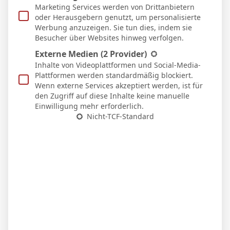
Auswärts
Marketing Services werden von Drittanbietern
oder Herausgebern genutzt, um personalisierte
Werbung anzuzeigen. Sie tun dies, indem sie
Besucher über Websites hinweg verfolgen.
Facebook
Twitter
Pinterest
LinkedIn
Tumblr
Email
Externe Medien
(2 Provider)
Inhalte von Videoplattformen und Social-Media-
PREVIOUS ARTICLE
NEXT ARTICLE
Plattformen werden standardmäßig blockiert.
Wenn externe Services akzeptiert werden, ist für
Joan García
Marc Casadó
den Zugriff auf diese Inhalte keine manuelle
Einwilligung mehr erforderlich.
Nicht-TCF-Standard
Micha Sassie
Website
WEITERE ARTIKEL