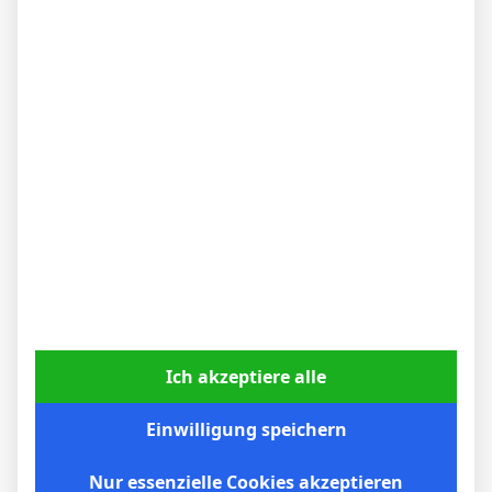
BVB – Netradio: Das Webradio von Borussia
Dortmund live
7. Mai 2026
Ich akzeptiere alle
Einwilligung speichern
Nur essenzielle Cookies akzeptieren