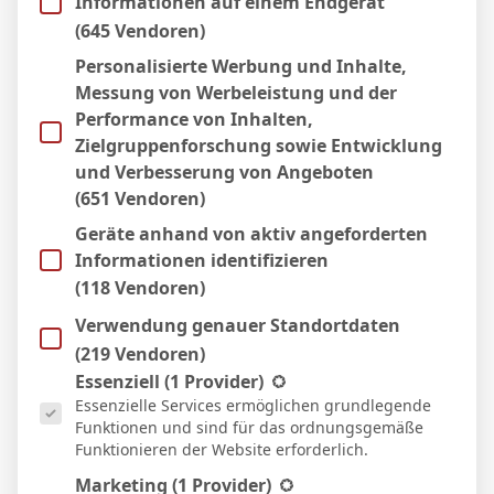
Informationen auf einem Endgerät
5 Apr. 2026
S
(645 Vendoren)
45`
2:3
Personalisierte Werbung und Inhalte,
Auswärts
Messung von Werbeleistung und der
22 März 2026
N
Performance von Inhalten,
90`
1
3:4
Zielgruppenforschung sowie Entwicklung
Heim
und Verbesserung von Angeboten
15 März 2026
U
(651 Vendoren)
66`
1:1
Geräte anhand von aktiv angeforderten
Auswärts
Informationen identifizieren
6 März 2026
N
(118 Vendoren)
20`
1:2
Verwendung genauer Standortdaten
Heim
1 März 2026
(219 Vendoren)
S
Es folgt eine Liste der Service-Gruppen, für die eine Einwill
59`
Essenziell
(1 Provider)
1:2
Essenzielle Services ermöglichen grundlegende
Auswärts
Funktionen und sind für das ordnungsgemäße
22 Feb. 2026
S
Funktionieren der Website erforderlich.
90`
2:0
Marketing
(1 Provider)