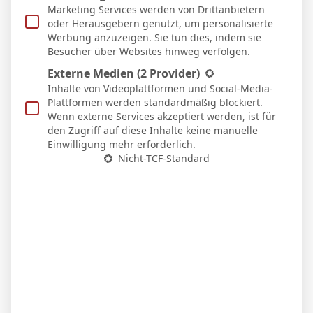
Heim
Marketing Services werden von Drittanbietern
14 Feb. 2026
oder Herausgebern genutzt, um personalisierte
U
Werbung anzuzeigen. Sie tun dies, indem sie
2:2
Besucher über Websites hinweg verfolgen.
Auswärts
6 Feb. 2026
Externe Medien
(2 Provider)
N
Inhalte von Videoplattformen und Social-Media-
67`
1:2
Plattformen werden standardmäßig blockiert.
Heim
Wenn externe Services akzeptiert werden, ist für
1 Feb. 2026
den Zugriff auf diese Inhalte keine manuelle
U
14`
Einwilligung mehr erforderlich.
0:0
Nicht-TCF-Standard
Auswärts
25 Jan. 2026
N
90`
3:1
Auswärts
18 Jan. 2026
S
62`
1
3:0
Heim
12 Jan. 2026
S
23`