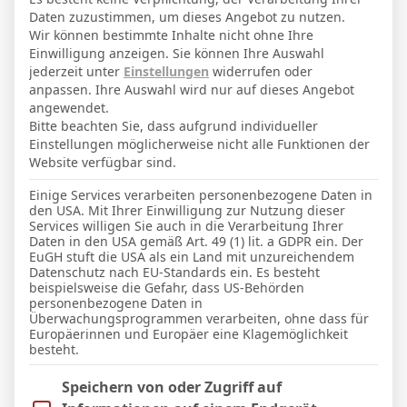
2. Juli 2003
Geburtstag
Daten zuzustimmen, um dieses Angebot zu nutzen.
23
Alter
Wir können bestimmte Inhalte nicht ohne Ihre
Einwilligung anzeigen. Sie können Ihre Auswahl
72
Gewicht (kg)
jederzeit unter
Einstellungen
widerrufen oder
anpassen. Ihre Auswahl wird nur auf dieses Angebot
176
Größe (cm)
angewendet.
Bitte beachten Sie, dass aufgrund individueller
Einstellungen möglicherweise nicht alle Funktionen der
GESAMTE STATISTIK
Website verfügbar sind.
Einige Services verarbeiten personenbezogene Daten in
den USA. Mit Ihrer Einwilligung zur Nutzung dieser
La Liga 2025-2026
Services willigen Sie auch in die Verarbeitung Ihrer
Daten in den USA gemäß Art. 49 (1) lit. a GDPR ein. Der
21
11
10
1007′
2
3 (0)
1
EuGH stuft die USA als ein Land mit unzureichendem
Datenschutz nach EU-Standards ein. Es besteht
beispielsweise die Gefahr, dass US-Behörden
LETZTE BEGEGNUNGEN
personenbezogene Daten in
Überwachungsprogrammen verarbeiten, ohne dass für
Europäerinnen und Europäer eine Klagemöglichkeit
Datum
Ergebnis
besteht.
La Liga 2025-2026
Im Folgenden finden Sie eine Liste der Zwecke des IAB Trans
Speichern von oder Zugriff auf