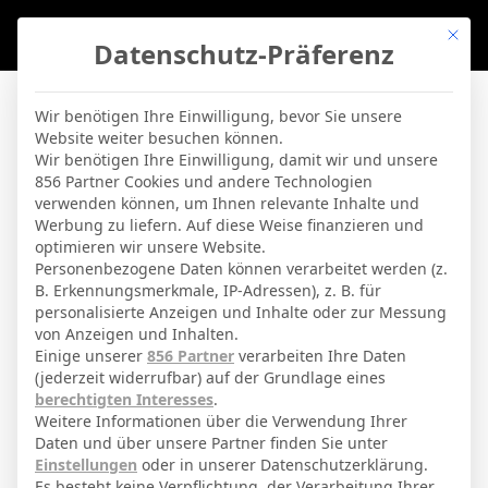
Mit di
Datenschutz-Präferenz
BVBLife
»
Players
»
Hugo Álvarez
Wir benötigen Ihre Einwilligung, bevor Sie unsere
Website weiter besuchen können.
Hugo Álvarez
Wir benötigen Ihre Einwilligung, damit wir und unsere
856 Partner Cookies und andere Technologien
verwenden können, um Ihnen relevante Inhalte und
By
Micha Sassie
19. April 2026
Werbung zu liefern. Auf diese Weise finanzieren und
optimieren wir unsere Website.
Personenbezogene Daten können verarbeitet werden (z.
B. Erkennungsmerkmale, IP-Adressen), z. B. für
Hugo Álvarez Antúnez
Voller Name
personalisierte Anzeigen und Inhalte oder zur Messung
von Anzeigen und Inhalten.
Mittelfeldspieler
Position
Einige unserer
856 Partner
verarbeiten Ihre Daten
Celta Vigo
(jederzeit widerrufbar) auf der Grundlage eines
Aktuelles Team
berechtigten Interesses
.
Nationalität
Weitere Informationen über die Verwendung Ihrer
Daten und über unsere Partner finden Sie unter
Ourense
Geburtsort
Einstellungen
oder in unserer Datenschutzerklärung.
Es besteht keine Verpflichtung, der Verarbeitung Ihrer