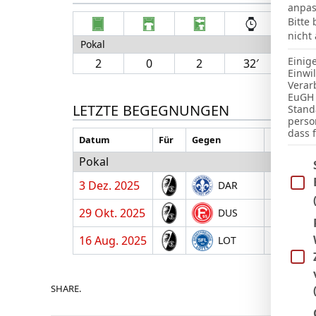
anpas
Bitte
nicht
Pokal
Einig
2
0
2
32′
Einwi
Verar
EuGH 
LETZTE BEGEGNUNGEN
Stand
perso
dass 
Datum
Für
Gegen
H/A
Pokal
Im Fo
3 Dez. 2025
H
DAR
29 Okt. 2025
A
DUS
16 Aug. 2025
A
LOT
SHARE.