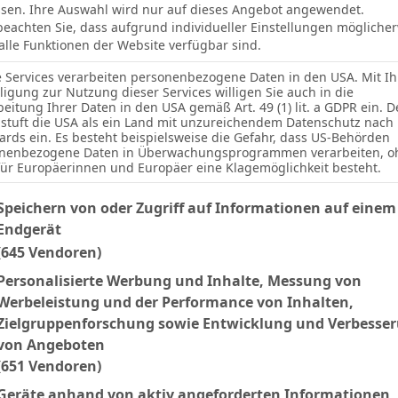
sen. Ihre Auswahl wird nur auf dieses Angebot angewendet.
 beachten Sie, dass aufgrund individueller Einstellungen mögliche
 alle Funktionen der Website verfügbar sind.
e Services verarbeiten personenbezogene Daten in den USA. Mit Ih
lligung zur Nutzung dieser Services willigen Sie auch in die
beitung Ihrer Daten in den USA gemäß Art. 49 (1) lit. a GDPR ein. D
stuft die USA als ein Land mit unzureichendem Datenschutz nach
ards ein. Es besteht beispielsweise die Gefahr, dass US-Behörden
nenbezogene Daten in Überwachungsprogrammen verarbeiten, o
für Europäerinnen und Europäer eine Klagemöglichkeit besteht.
Ergebnis
lgenden finden Sie eine Liste der Zwecke des IAB Transparency an
Speichern von oder Zugriff auf Informationen auf einem
Endgerät
S
2:0
5`
(645 Vendoren)
S
1:3
27`
Personalisierte Werbung und Inhalte, Messung von
Werbeleistung und der Performance von Inhalten,
S
0:2
Zielgruppenforschung sowie Entwicklung und Verbesse
von Angeboten
(651 Vendoren)
Facebook
Twitter
Pinterest
LinkedIn
Tumblr
Email
Geräte anhand von aktiv angeforderten Informationen