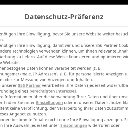
Datenschutz-Präferenz
belle
Champions League
BVB-Netradio
Erfolg
enötigen Ihre Einwilligung, bevor Sie unsere Website weiter besu
n.
enötigen Ihre Einwilligung, damit wir und unsere 856 Partner Cook
ndere Technologien verwenden können, um Ihnen relevante Inhal
erbung zu liefern. Auf diese Weise finanzieren und optimieren wi
e Website.
nenbezogene Daten können verarbeitet werden (z. B.
nungsmerkmale, IP-Adressen), z. B. für personalisierte Anzeigen 
te oder zur Messung von Anzeigen und Inhalten.
e unserer
856 Partner
verarbeiten Ihre Daten (jederzeit widerrufba
rundlage eines
berechtigten Interesses
.
re Informationen über die Verwendung Ihrer Daten und über uns
er finden Sie unter
Einstellungen
oder in unserer Datenschutzerkl
steht keine Verpflichtung, der Verarbeitung Ihrer Daten zuzustim
eses Angebot zu nutzen.
önnen bestimmte Inhalte nicht ohne Ihre Einwilligung anzeigen. S
n Ihre Auswahl jederzeit unter
Einstellungen
widerrufen oder