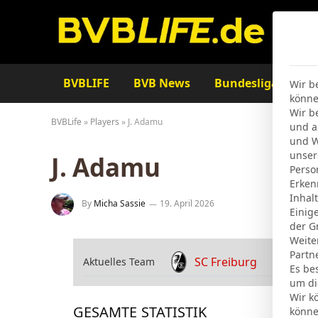
BVBLIFE
BVB News
Bundesliga
Ta
Wir b
könne
Wir b
BVBLife
»
Players
»
J. Adamu
und a
und W
unser
J. Adamu
Perso
Erken
Inhal
By
Micha Sassie
19. April 2026
Einig
der G
Weite
Partn
SC Freiburg
Aktuelles Team
Es be
um di
Wir k
GESAMTE STATISTIK
könne