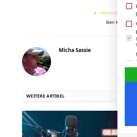
PREVIOUS ARTICLE
Ben Klefisch
Es fol
Micha Sassie
WEITERE ARTIKEL