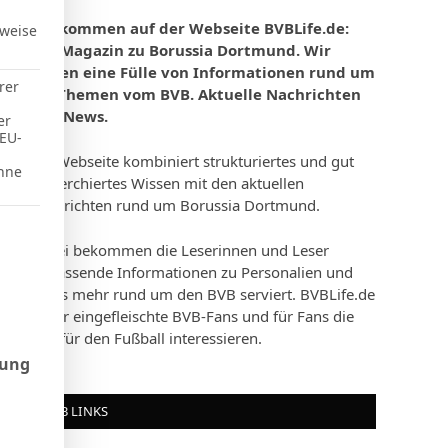
Willkommen auf der Webseite BVBLife.de:
rweise
Das Magazin zu Borussia Dortmund. Wir
bieten eine Fülle von Informationen rund um
rer
die Themen vom BVB. Aktuelle Nachrichten
und News.
er
 EU-
Die Webseite kombiniert strukturiertes und gut
hne
recherchiertes Wissen mit den aktuellen
Nachrichten rund um Borussia Dortmund.
d Consent Framework (TCF), für die eine Einwilligung erteilt werd
Dabei bekommen die Leserinnen und Leser
umfassende Informationen zu Personalien und
vieles mehr rund um den BVB serviert. BVBLife.de
ist für eingefleischte BVB-Fans und für Fans die
sich für den Fußball interessieren.
rung
BVB LINKS