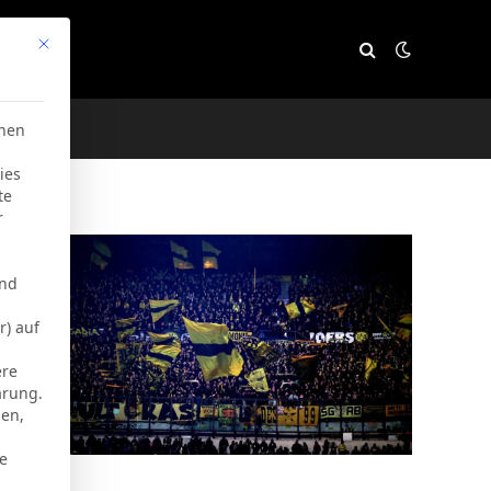
Mit diesem Button wird der Dialog geschlossen. Seine Funktion
e
chen
ies
te
r
und
r) auf
ere
ärung.
men,
ie