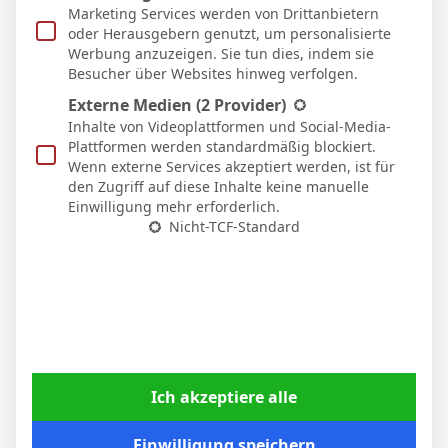
Marketing Services werden von Drittanbietern
oder Herausgebern genutzt, um personalisierte
Nico Schlotterbeck nach dem Sieg in Stuttgart:
Werbung anzuzeigen. Sie tun dies, indem sie
„Der VfB drückte uns hinten rein“
Besucher über Websites hinweg verfolgen.
6. April 2026
Externe Medien
(2 Provider)
Inhalte von Videoplattformen und Social-Media-
Plattformen werden standardmäßig blockiert.
Wenn externe Services akzeptiert werden, ist für
den Zugriff auf diese Inhalte keine manuelle
Einwilligung mehr erforderlich.
Nicht-TCF-Standard
Borussia Dortmund gewinnt auch beim VfB
Ich akzeptiere alle
Stuttgart: BVB setzt sich 2:0 durch
6. April 2026
Einwilligung speichern