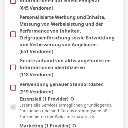
Informationen auf einem Endgerät
(645 Vendoren)
Personalisierte Werbung und Inhalte,
Messung von Werbeleistung und der
Performance von Inhalten,
Zielgruppenforschung sowie Entwicklung
BVB – Netradio: Das Webradio von Borussia
und Verbesserung von Angeboten
Dortmund live
(651 Vendoren)
7. Mai 2026
Geräte anhand von aktiv angeforderten
Informationen identifizieren
(118 Vendoren)
Verwendung genauer Standortdaten
(219 Vendoren)
Es folgt eine Liste der Service-Gruppen, für die eine Einwill
Essenziell
(1 Provider)
Essenzielle Services ermöglichen grundlegende
Funktionen und sind für das ordnungsgemäße
Funktionieren der Website erforderlich.
Marketing
(1 Provider)