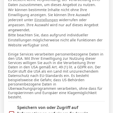
Daten zuzustimmen, um dieses Angebot zu nutzen.
Wir können bestimmte Inhalte nicht ohne Ihre
PREVIOUS ARTICLE
NEXT ARTICLE
Einwilligung anzeigen. Sie können Ihre Auswahl
jederzeit unter
Einstellungen
widerrufen oder
L. Zander
Clinton-William Helmdach
anpassen. Ihre Auswahl wird nur auf dieses Angebot
angewendet.
Bitte beachten Sie, dass aufgrund individueller
Einstellungen möglicherweise nicht alle Funktionen der
Micha Sassie
Website verfügbar sind.
Website
Einige Services verarbeiten personenbezogene Daten in
den USA. Mit Ihrer Einwilligung zur Nutzung dieser
Services willigen Sie auch in die Verarbeitung Ihrer
Daten in den USA gemäß Art. 49 (1) lit. a GDPR ein. Der
EuGH stuft die USA als ein Land mit unzureichendem
Datenschutz nach EU-Standards ein. Es besteht
WEITERE ARTIKEL
beispielsweise die Gefahr, dass US-Behörden
personenbezogene Daten in
Überwachungsprogrammen verarbeiten, ohne dass für
Europäerinnen und Europäer eine Klagemöglichkeit
besteht.
Im Folgenden finden Sie eine Liste der Zwecke des IAB Trans
Speichern von oder Zugriff auf