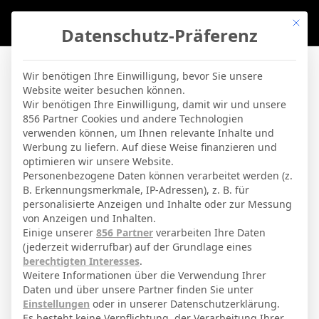
Mit di
Datenschutz-Präferenz
BVBLife
»
Players
»
J. Conrady
Wir benötigen Ihre Einwilligung, bevor Sie unsere
Website weiter besuchen können.
J. Conrady
Wir benötigen Ihre Einwilligung, damit wir und unsere
856 Partner Cookies und andere Technologien
verwenden können, um Ihnen relevante Inhalte und
By
Micha Sassie
19. April 2026
Werbung zu liefern. Auf diese Weise finanzieren und
optimieren wir unsere Website.
Personenbezogene Daten können verarbeitet werden (z.
B. Erkennungsmerkmale, IP-Adressen), z. B. für
Mittelfeldspieler
Position
personalisierte Anzeigen und Inhalte oder zur Messung
von Anzeigen und Inhalten.
BW Lohne
Aktuelles Team
Einige unserer
856 Partner
verarbeiten Ihre Daten
(jederzeit widerrufbar) auf der Grundlage eines
berechtigten Interesses
.
Weitere Informationen über die Verwendung Ihrer
Daten und über unsere Partner finden Sie unter
Einstellungen
oder in unserer Datenschutzerklärung.
Facebook
Twitter
Pinterest
LinkedIn
Tumblr
Email
Es besteht keine Verpflichtung, der Verarbeitung Ihrer