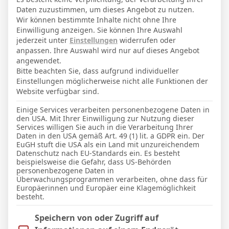
23. Juli 2001
Geburtstag
Daten zuzustimmen, um dieses Angebot zu nutzen.
25
Alter
Wir können bestimmte Inhalte nicht ohne Ihre
Einwilligung anzeigen. Sie können Ihre Auswahl
75
Gewicht (kg)
jederzeit unter
Einstellungen
widerrufen oder
anpassen. Ihre Auswahl wird nur auf dieses Angebot
178
Größe (cm)
angewendet.
Bitte beachten Sie, dass aufgrund individueller
Einstellungen möglicherweise nicht alle Funktionen der
GESAMTE STATISTIK
Website verfügbar sind.
Einige Services verarbeiten personenbezogene Daten in
den USA. Mit Ihrer Einwilligung zur Nutzung dieser
Pokal
Services willigen Sie auch in die Verarbeitung Ihrer
Daten in den USA gemäß Art. 49 (1) lit. a GDPR ein. Der
1
1
120′
EuGH stuft die USA als ein Land mit unzureichendem
Datenschutz nach EU-Standards ein. Es besteht
beispielsweise die Gefahr, dass US-Behörden
LETZTE BEGEGNUNGEN
personenbezogene Daten in
Überwachungsprogrammen verarbeiten, ohne dass für
Europäerinnen und Europäer eine Klagemöglichkeit
Datum
Ergebnis
besteht.
Pokal
Im Folgenden finden Sie eine Liste der Zwecke des IAB Trans
Speichern von oder Zugriff auf