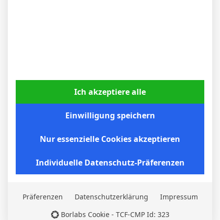
Ich akzeptiere alle
Nico Schlotterbeck nach dem Sieg in Stuttgart:
„Der VfB drückte uns hinten rein“
Einwilligung speichern
6. April 2026
Nur essenzielle Cookies akzeptieren
Individuelle Datenschutz-Präferenzen
Präferenzen
Datenschutzerklärung
Impressum
Borlabs Cookie - TCF-CMP Id: 323