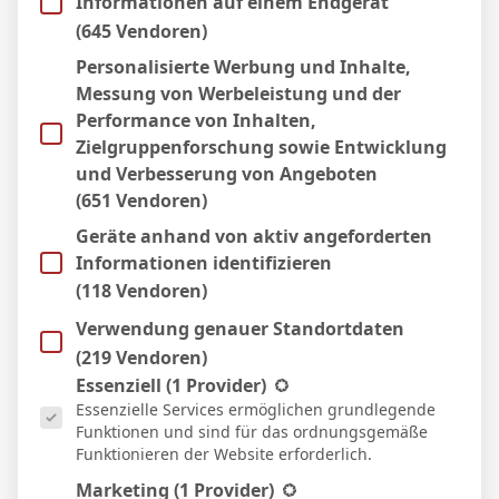
Informationen auf einem Endgerät
26 Aug. 2025
U
(645 Vendoren)
120`
3:3
Personalisierte Werbung und Inhalte,
Heim
Messung von Werbeleistung und der
Performance von Inhalten,
Zielgruppenforschung sowie Entwicklung
Facebook
Twitter
Pinterest
LinkedIn
Tumblr
Email
und Verbesserung von Angeboten
(651 Vendoren)
PREVIOUS ARTICLE
NEXT ARTICLE
Geräte anhand von aktiv angeforderten
M. Marie
L. Szabo
Informationen identifizieren
(118 Vendoren)
Verwendung genauer Standortdaten
(219 Vendoren)
Micha Sassie
Es folgt eine Liste der Service-Gruppen, für die eine Einwill
Essenziell
(1 Provider)
Website
Essenzielle Services ermöglichen grundlegende
Funktionen und sind für das ordnungsgemäße
Funktionieren der Website erforderlich.
Marketing
(1 Provider)
WEITERE ARTIKEL