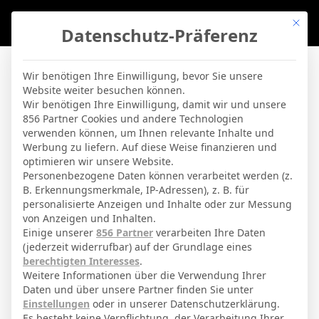
Mit di
Datenschutz-Präferenz
BVBLife
»
Players
»
J. Gomez
Wir benötigen Ihre Einwilligung, bevor Sie unsere
Website weiter besuchen können.
J. Gomez
Wir benötigen Ihre Einwilligung, damit wir und unsere
856 Partner Cookies und andere Technologien
verwenden können, um Ihnen relevante Inhalte und
By
Micha Sassie
16. April 2026
Werbung zu liefern. Auf diese Weise finanzieren und
optimieren wir unsere Website.
Personenbezogene Daten können verarbeitet werden (z.
B. Erkennungsmerkmale, IP-Adressen), z. B. für
Johan Arath Gómez
Voller Name
personalisierte Anzeigen und Inhalte oder zur Messung
von Anzeigen und Inhalten.
Mittelfeldspieler
Position
Einige unserer
856 Partner
verarbeiten Ihre Daten
Eintracht Braunschweig
(jederzeit widerrufbar) auf der Grundlage eines
Aktuelles Team
berechtigten Interesses
.
Nationalität
Weitere Informationen über die Verwendung Ihrer
Daten und über unsere Partner finden Sie unter
Arlington
Geburtsort
Einstellungen
oder in unserer Datenschutzerklärung.
Es besteht keine Verpflichtung, der Verarbeitung Ihrer