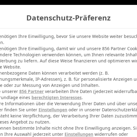
Datenschutz-Präferenz
belle
Champions League
BVB-Netradio
Erfolg
enötigen Ihre Einwilligung, bevor Sie unsere Website weiter besu
n.
enötigen Ihre Einwilligung, damit wir und unsere 856 Partner Cook
ndere Technologien verwenden können, um Ihnen relevante Inhal
erbung zu liefern. Auf diese Weise finanzieren und optimieren wi
e Website.
nenbezogene Daten können verarbeitet werden (z. B.
nungsmerkmale, IP-Adressen), z. B. für personalisierte Anzeigen 
te oder zur Messung von Anzeigen und Inhalten.
e unserer
856 Partner
verarbeiten Ihre Daten (jederzeit widerrufba
rundlage eines
berechtigten Interesses
.
re Informationen über die Verwendung Ihrer Daten und über uns
er finden Sie unter
Einstellungen
oder in unserer Datenschutzerkl
steht keine Verpflichtung, der Verarbeitung Ihrer Daten zuzustim
eses Angebot zu nutzen.
önnen bestimmte Inhalte nicht ohne Ihre Einwilligung anzeigen. S
n Ihre Auswahl jederzeit unter
Einstellungen
widerrufen oder