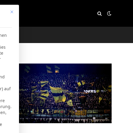
Mit diesem Button wird der Dialog geschlossen. Seine Funktion
e
chen
ies
te
r
und
r) auf
ere
ärung.
men,
ie