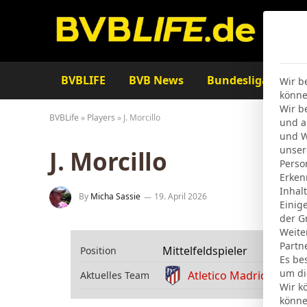
BVBLIFE
BVB News
Bundesliga
Ta
Wir b
könne
Wir b
BVBLife
»
Players
»
J. Morcillo
und a
und W
unser
J. Morcillo
Perso
Erken
Inhal
By
Micha Sassie
19. April 2026
Einig
der G
Weite
Partn
Mittelfeldspieler
Position
Es be
um di
Atletico Madrid
Aktuelles Team
Wir k
könne