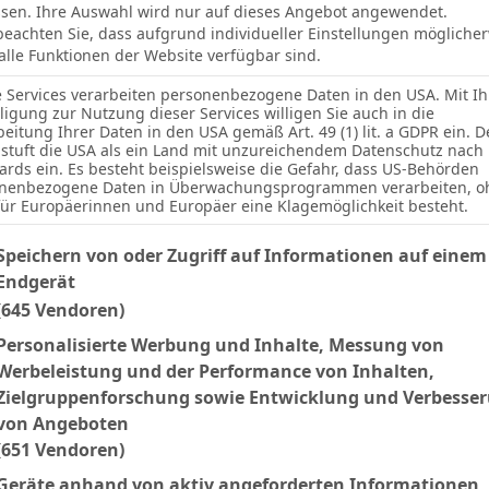
sen. Ihre Auswahl wird nur auf dieses Angebot angewendet.
 beachten Sie, dass aufgrund individueller Einstellungen mögliche
 alle Funktionen der Website verfügbar sind.
e Services verarbeiten personenbezogene Daten in den USA. Mit Ih
lligung zur Nutzung dieser Services willigen Sie auch in die
beitung Ihrer Daten in den USA gemäß Art. 49 (1) lit. a GDPR ein. D
stuft die USA als ein Land mit unzureichendem Datenschutz nach
ards ein. Es besteht beispielsweise die Gefahr, dass US-Behörden
nenbezogene Daten in Überwachungsprogrammen verarbeiten, o
für Europäerinnen und Europäer eine Klagemöglichkeit besteht.
lgenden finden Sie eine Liste der Zwecke des IAB Transparency an
Ergebnis
Speichern von oder Zugriff auf Informationen auf einem
Endgerät
(645 Vendoren)
N
2:1
19`
Personalisierte Werbung und Inhalte, Messung von
Werbeleistung und der Performance von Inhalten,
N
1:2
29`
Zielgruppenforschung sowie Entwicklung und Verbesse
von Angeboten
(651 Vendoren)
Facebook
Twitter
Pinterest
LinkedIn
Tumblr
Email
Geräte anhand von aktiv angeforderten Informationen