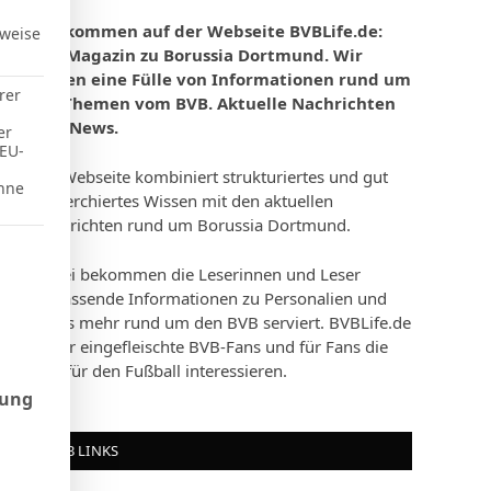
Willkommen auf der Webseite BVBLife.de:
rweise
Das Magazin zu Borussia Dortmund. Wir
bieten eine Fülle von Informationen rund um
rer
die Themen vom BVB. Aktuelle Nachrichten
und News.
er
 EU-
Die Webseite kombiniert strukturiertes und gut
hne
recherchiertes Wissen mit den aktuellen
Nachrichten rund um Borussia Dortmund.
d Consent Framework (TCF), für die eine Einwilligung erteilt werd
Dabei bekommen die Leserinnen und Leser
umfassende Informationen zu Personalien und
vieles mehr rund um den BVB serviert. BVBLife.de
ist für eingefleischte BVB-Fans und für Fans die
sich für den Fußball interessieren.
rung
BVB LINKS