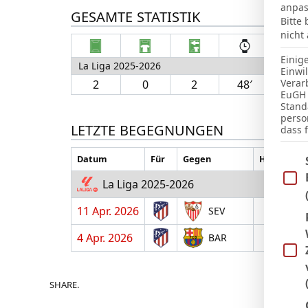
anpas
GESAMTE STATISTIK
Bitte
nicht
Einig
La Liga 2025-2026
Einwi
Verar
2
0
2
48′
1
EuGH 
Stand
perso
LETZTE BEGEGNUNGEN
dass 
Im Fo
Datum
Für
Gegen
H/A
La Liga 2025-2026
11 Apr. 2026
A
SEV
4 Apr. 2026
H
BAR
SHARE.