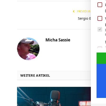
PREVIOUS ARTICLE
Sergio Esteban
Es fol
Micha Sassie
WEITERE ARTIKEL