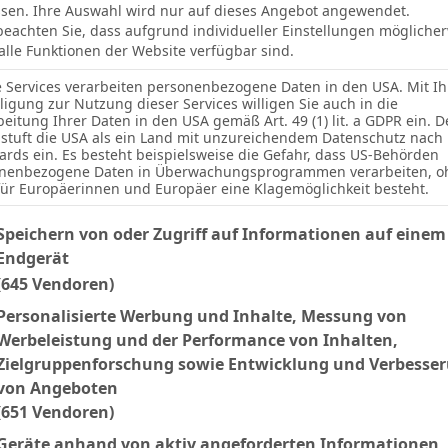
sen. Ihre Auswahl wird nur auf dieses Angebot angewendet.
 beachten Sie, dass aufgrund individueller Einstellungen mögliche
 alle Funktionen der Website verfügbar sind.
e Services verarbeiten personenbezogene Daten in den USA. Mit Ih
lligung zur Nutzung dieser Services willigen Sie auch in die
beitung Ihrer Daten in den USA gemäß Art. 49 (1) lit. a GDPR ein. D
stuft die USA als ein Land mit unzureichendem Datenschutz nach
ards ein. Es besteht beispielsweise die Gefahr, dass US-Behörden
nenbezogene Daten in Überwachungsprogrammen verarbeiten, o
für Europäerinnen und Europäer eine Klagemöglichkeit besteht.
lgenden finden Sie eine Liste der Zwecke des IAB Transparency an
Speichern von oder Zugriff auf Informationen auf einem
Endgerät
(645 Vendoren)
Facebook
Twitter
Pinterest
LinkedIn
Tumblr
Email
Personalisierte Werbung und Inhalte, Messung von
Werbeleistung und der Performance von Inhalten,
NEXT ARTICLE
Zielgruppenforschung sowie Entwicklung und Verbesse
P. Joly
von Angeboten
(651 Vendoren)
Geräte anhand von aktiv angeforderten Informationen