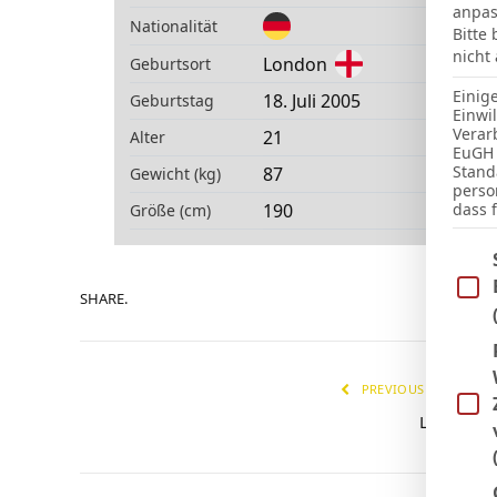
anpas
Nationalität
Bitte
nicht
London
Geburtsort
Einig
18. Juli 2005
Geburtstag
Einwi
Verar
21
Alter
EuGH 
Stand
87
Gewicht (kg)
perso
190
dass 
Größe (cm)
Im Fo
SHARE.
PREVIOUS ARTICLE
L. Reich