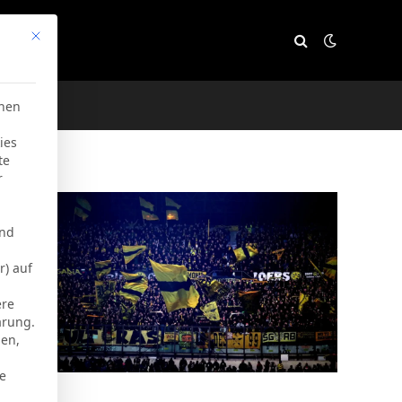
Mit diesem Button wird der Dialog geschlossen. Seine Funktion
e
chen
ies
te
r
und
r) auf
ere
ärung.
men,
ie