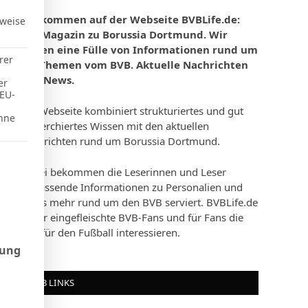
Willkommen auf der Webseite BVBLife.de:
rweise
Das Magazin zu Borussia Dortmund. Wir
bieten eine Fülle von Informationen rund um
rer
die Themen vom BVB. Aktuelle Nachrichten
und News.
er
 EU-
Die Webseite kombiniert strukturiertes und gut
hne
recherchiertes Wissen mit den aktuellen
Nachrichten rund um Borussia Dortmund.
d Consent Framework (TCF), für die eine Einwilligung erteilt werd
Dabei bekommen die Leserinnen und Leser
umfassende Informationen zu Personalien und
vieles mehr rund um den BVB serviert. BVBLife.de
ist für eingefleischte BVB-Fans und für Fans die
sich für den Fußball interessieren.
rung
BVB LINKS