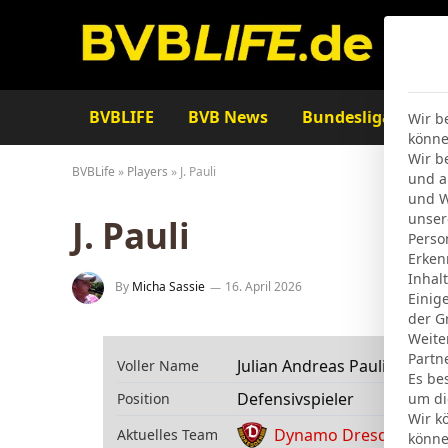
BVBLIFE
BVB News
Bundesliga
Ta
Wir b
könne
Wir b
BVBLife
»
Players
»
J. Pauli
und a
und W
unser
J. Pauli
Perso
Erken
Inhal
By
Micha Sassie
16. April 2026
Einig
der G
Weite
Partn
Julian Andreas Pauli
Voller Name
Es be
Defensivspieler
Position
um di
Wir k
Dynamo Dresden
Aktuelles Team
könne