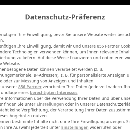
Datenschutz-Präferenz
belle
Champions League
BVB-Netradio
Erfolg
enötigen Ihre Einwilligung, bevor Sie unsere Website weiter besu
n.
enötigen Ihre Einwilligung, damit wir und unsere 856 Partner Cook
ndere Technologien verwenden können, um Ihnen relevante Inhal
erbung zu liefern. Auf diese Weise finanzieren und optimieren wi
e Website.
nenbezogene Daten können verarbeitet werden (z. B.
nungsmerkmale, IP-Adressen), z. B. für personalisierte Anzeigen 
te oder zur Messung von Anzeigen und Inhalten.
e unserer
856 Partner
verarbeiten Ihre Daten (jederzeit widerrufba
rundlage eines
berechtigten Interesses
.
re Informationen über die Verwendung Ihrer Daten und über uns
er finden Sie unter
Einstellungen
oder in unserer Datenschutzerkl
steht keine Verpflichtung, der Verarbeitung Ihrer Daten zuzustim
eses Angebot zu nutzen.
önnen bestimmte Inhalte nicht ohne Ihre Einwilligung anzeigen. S
n Ihre Auswahl jederzeit unter
Einstellungen
widerrufen oder