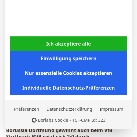
Nico Schlotterbeck nach dem Sieg in Stuttgart:
„Der VfB drückte uns hinten rein“
6. April 2026
Ich akzeptiere alle
Einwilligung speichern
Nur essenzielle Cookies akzeptieren
Individuelle Datenschutz-Präferenzen
Präferenzen
Datenschutzerklärung
Impressum
Borlabs Cookie - TCF-CMP Id: 323
Borussia Dortmund gewinnt auch beim VfB
Stuttgart: BVB setzt sich 2:0 durch