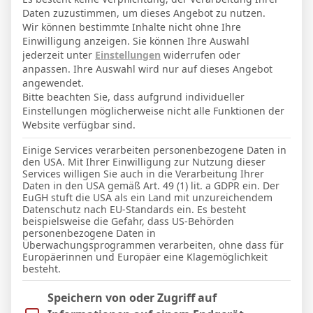
3
1
2
91′
1 (1)
Daten zuzustimmen, um dieses Angebot zu nutzen.
Wir können bestimmte Inhalte nicht ohne Ihre
Einwilligung anzeigen. Sie können Ihre Auswahl
LETZTE BEGEGNUNGEN
jederzeit unter
Einstellungen
widerrufen oder
anpassen. Ihre Auswahl wird nur auf dieses Angebot
Datum
Ergebnis
angewendet.
Bitte beachten Sie, dass aufgrund individueller
Pokal
Einstellungen möglicherweise nicht alle Funktionen der
Website verfügbar sind.
2 Dez. 2025
S
11`
Einige Services verarbeiten personenbezogene Daten in
6:1
den USA. Mit Ihrer Einwilligung zur Nutzung dieser
Heim
Services willigen Sie auch in die Verarbeitung Ihrer
Daten in den USA gemäß Art. 49 (1) lit. a GDPR ein. Der
28 Okt. 2025
S
EuGH stuft die USA als ein Land mit unzureichendem
4`
1
Datenschutz nach EU-Standards ein. Es besteht
3:0
beispielsweise die Gefahr, dass US-Behörden
Heim
personenbezogene Daten in
18 Aug. 2025
Überwachungsprogrammen verarbeiten, ohne dass für
U
Europäerinnen und Europäer eine Klagemöglichkeit
76`
0:0
besteht.
Auswärts
Im Folgenden finden Sie eine Liste der Zwecke des IAB Trans
Speichern von oder Zugriff auf