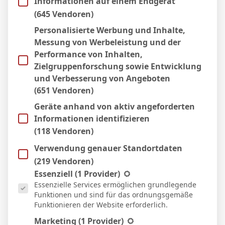
Informationen auf einem Endgerät
Facebook
Twitter
Pinterest
LinkedIn
Tumblr
Email
(645 Vendoren)
Personalisierte Werbung und Inhalte,
Messung von Werbeleistung und der
PREVIOUS ARTICLE
NEXT ARTICLE
Performance von Inhalten,
M. Krattenmacher
Felipe Sánchez
Zielgruppenforschung sowie Entwicklung
und Verbesserung von Angeboten
(651 Vendoren)
Micha Sassie
Geräte anhand von aktiv angeforderten
Informationen identifizieren
Website
(118 Vendoren)
Verwendung genauer Standortdaten
(219 Vendoren)
WEITERE ARTIKEL
Es folgt eine Liste der Service-Gruppen, für die eine Einwill
Essenziell
(1 Provider)
Essenzielle Services ermöglichen grundlegende
Funktionen und sind für das ordnungsgemäße
Funktionieren der Website erforderlich.
Marketing
(1 Provider)