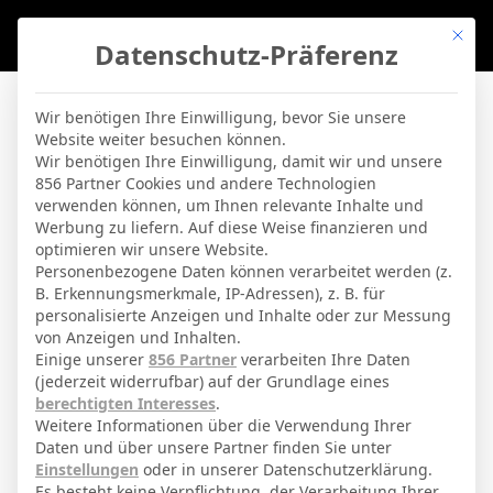
Mit di
Datenschutz-Präferenz
BVBLife
»
Players
»
J. Thorsteinsson
Wir benötigen Ihre Einwilligung, bevor Sie unsere
Website weiter besuchen können.
J. Thorsteinsson
Wir benötigen Ihre Einwilligung, damit wir und unsere
856 Partner Cookies und andere Technologien
verwenden können, um Ihnen relevante Inhalte und
By
Micha Sassie
16. April 2026
Werbung zu liefern. Auf diese Weise finanzieren und
optimieren wir unsere Website.
Personenbezogene Daten können verarbeitet werden (z.
B. Erkennungsmerkmale, IP-Adressen), z. B. für
Hertha BSC
Aktuelles Team
personalisierte Anzeigen und Inhalte oder zur Messung
von Anzeigen und Inhalten.
Einige unserer
856 Partner
verarbeiten Ihre Daten
(jederzeit widerrufbar) auf der Grundlage eines
GESAMTE STATISTIK
berechtigten Interesses
.
Weitere Informationen über die Verwendung Ihrer
Daten und über unsere Partner finden Sie unter
Pokal
Einstellungen
oder in unserer Datenschutzerklärung.
Es besteht keine Verpflichtung, der Verarbeitung Ihrer