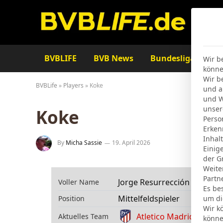
BVBLIFE
BVB News
Bundesliga
Ta
Wir b
könne
Wir b
BVBLife
»
Players
»
Koke
und a
und W
unser
Koke
Perso
Erken
Inhal
By
Micha Sassie
19. April 2026
Einig
der G
Weite
Partn
Jorge Resurrección Merodi
Voller Name
Es be
Mittelfeldspieler
Position
um di
Wir k
Atletico Madrid
Aktuelles Team
könne