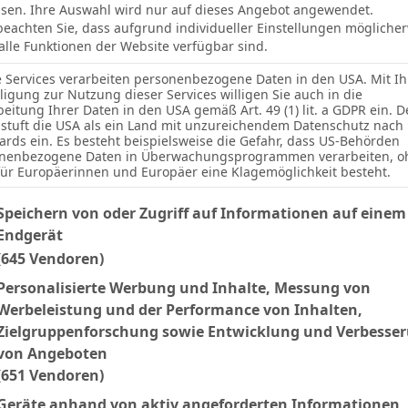
sen. Ihre Auswahl wird nur auf dieses Angebot angewendet.
 beachten Sie, dass aufgrund individueller Einstellungen mögliche
 alle Funktionen der Website verfügbar sind.
e Services verarbeiten personenbezogene Daten in den USA. Mit Ih
lligung zur Nutzung dieser Services willigen Sie auch in die
beitung Ihrer Daten in den USA gemäß Art. 49 (1) lit. a GDPR ein. D
stuft die USA als ein Land mit unzureichendem Datenschutz nach
ards ein. Es besteht beispielsweise die Gefahr, dass US-Behörden
nenbezogene Daten in Überwachungsprogrammen verarbeiten, o
für Europäerinnen und Europäer eine Klagemöglichkeit besteht.
lgenden finden Sie eine Liste der Zwecke des IAB Transparency an
Speichern von oder Zugriff auf Informationen auf einem
Endgerät
(645 Vendoren)
Personalisierte Werbung und Inhalte, Messung von
Werbeleistung und der Performance von Inhalten,
2 (0)
2
Zielgruppenforschung sowie Entwicklung und Verbesse
von Angeboten
(651 Vendoren)
Geräte anhand von aktiv angeforderten Informationen