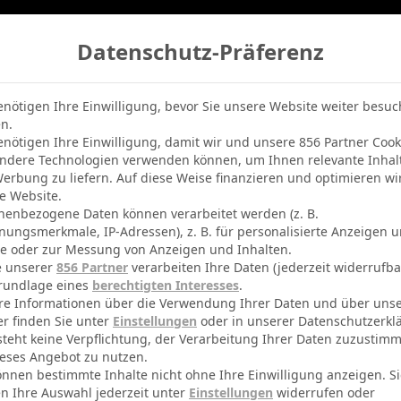
Datenschutz-Präferenz
belle
Champions League
BVB-Netradio
Erfolg
enötigen Ihre Einwilligung, bevor Sie unsere Website weiter besu
n.
enötigen Ihre Einwilligung, damit wir und unsere 856 Partner Cook
ndere Technologien verwenden können, um Ihnen relevante Inhal
erbung zu liefern. Auf diese Weise finanzieren und optimieren wi
e Website.
nenbezogene Daten können verarbeitet werden (z. B.
nungsmerkmale, IP-Adressen), z. B. für personalisierte Anzeigen 
te oder zur Messung von Anzeigen und Inhalten.
e unserer
856 Partner
verarbeiten Ihre Daten (jederzeit widerrufba
rundlage eines
berechtigten Interesses
.
re Informationen über die Verwendung Ihrer Daten und über uns
er finden Sie unter
Einstellungen
oder in unserer Datenschutzerkl
o
steht keine Verpflichtung, der Verarbeitung Ihrer Daten zuzustim
eses Angebot zu nutzen.
önnen bestimmte Inhalte nicht ohne Ihre Einwilligung anzeigen. S
n Ihre Auswahl jederzeit unter
Einstellungen
widerrufen oder