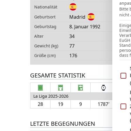
anpas
Nationalität
Bitte
nicht
Madrid
Geburtsort
Einig
8. Januar 1992
Geburtstag
Einwi
Verar
34
Alter
EuGH 
Stand
77
Gewicht (kg)
perso
176
dass 
Größe (cm)
Im Fo
GESAMTE STATISTIK
La Liga 2025-2026
28
19
9
1787′
5
LETZTE BEGEGNUNGEN