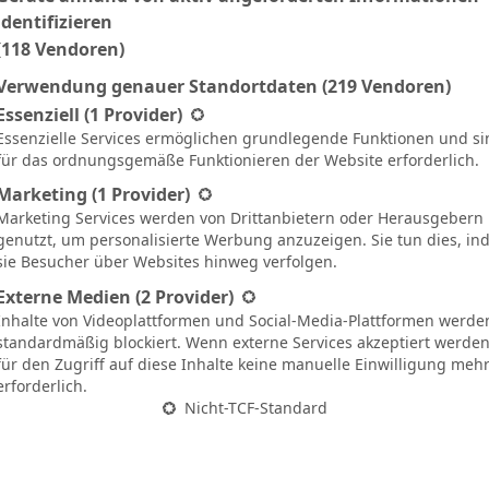
Ergebnis
identifizieren
(118 Vendoren)
Verwendung genauer Standortdaten
(219 Vendoren)
N
1:2
45`
gt eine Liste der Service-Gruppen, für die eine Einwilligung ertei
Essenziell
(1 Provider)
Essenzielle Services ermöglichen grundlegende Funktionen und si
N
3:2
90`
für das ordnungsgemäße Funktionieren der Website erforderlich.
S
1:0
90`
Marketing
(1 Provider)
Marketing Services werden von Drittanbietern oder Herausgebern
S
3:2
61`
genutzt, um personalisierte Werbung anzuzeigen. Sie tun dies, i
sie Besucher über Websites hinweg verfolgen.
S
0:1
29`
Externe Medien
(2 Provider)
S
4:2
29`
Inhalte von Videoplattformen und Social-Media-Plattformen werde
standardmäßig blockiert. Wenn externe Services akzeptiert werden,
N
3:0
für den Zugriff auf diese Inhalte keine manuelle Einwilligung meh
erforderlich.
N
0:1
90`
Nicht-TCF-Standard
U
0:0
41`
S
3:0
11`