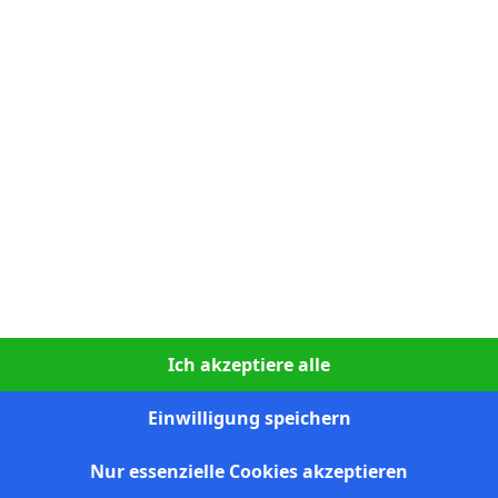
S
1:0
28`
U
1:1
72`
S
0:3
90`
1
S
2:1
90`
1
N
1:0
45`
N
3:1
76`
S
2:0
75`
S
0:1
59`
Ich akzeptiere alle
S
3:1
90`
Einwilligung speichern
S
3:0
90`
S
0:2
82`
1
Nur essenzielle Cookies akzeptieren