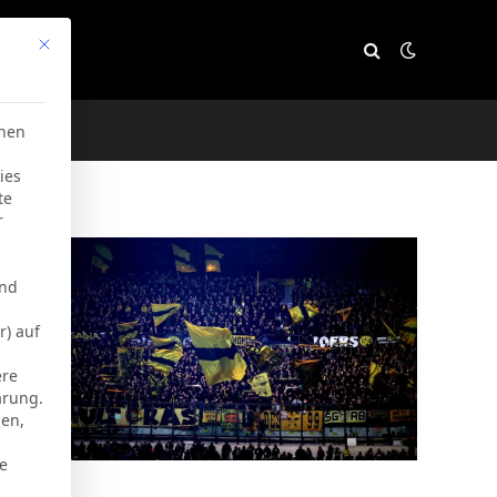
Mit diesem Button wird der Dialog geschlossen. Seine Funktion
e
chen
ies
te
r
und
r) auf
ere
ärung.
men,
ie