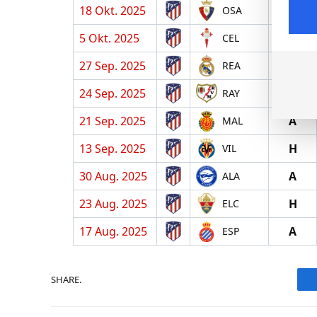
18 Okt. 2025
H
OSA
5 Okt. 2025
A
CEL
27 Sep. 2025
H
REA
24 Sep. 2025
H
RAY
21 Sep. 2025
A
MAL
13 Sep. 2025
H
VIL
30 Aug. 2025
A
ALA
23 Aug. 2025
H
ELC
17 Aug. 2025
A
ESP
SHARE.