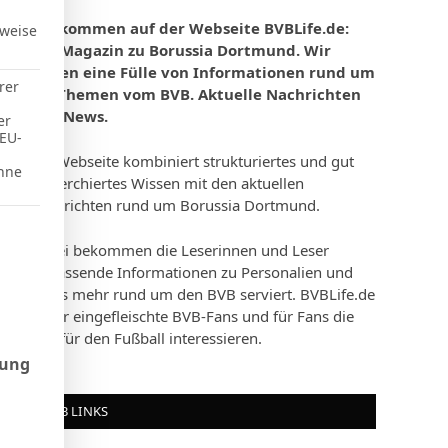
Willkommen auf der Webseite BVBLife.de:
rweise
Das Magazin zu Borussia Dortmund. Wir
bieten eine Fülle von Informationen rund um
rer
die Themen vom BVB. Aktuelle Nachrichten
und News.
er
 EU-
Die Webseite kombiniert strukturiertes und gut
hne
recherchiertes Wissen mit den aktuellen
Nachrichten rund um Borussia Dortmund.
d Consent Framework (TCF), für die eine Einwilligung erteilt werd
Dabei bekommen die Leserinnen und Leser
umfassende Informationen zu Personalien und
vieles mehr rund um den BVB serviert. BVBLife.de
ist für eingefleischte BVB-Fans und für Fans die
sich für den Fußball interessieren.
rung
BVB LINKS