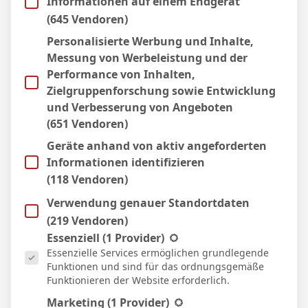
Informationen auf einem Endgerät
28 Okt. 2025
N
(645 Vendoren)
3:0
Personalisierte Werbung und Inhalte,
Auswärts
Messung von Werbeleistung und der
17 Aug. 2025
S
Performance von Inhalten,
63`
0:1
Zielgruppenforschung sowie Entwicklung
Auswärts
und Verbesserung von Angeboten
(651 Vendoren)
Geräte anhand von aktiv angeforderten
Facebook
Twitter
Pinterest
LinkedIn
Tumblr
Email
Informationen identifizieren
(118 Vendoren)
PREVIOUS ARTICLE
NEXT ARTICLE
Verwendung genauer Standortdaten
Mickaël Biron
F. Keidel
(219 Vendoren)
Es folgt eine Liste der Service-Gruppen, für die eine Einwill
Essenziell
(1 Provider)
Essenzielle Services ermöglichen grundlegende
Funktionen und sind für das ordnungsgemäße
Micha Sassie
Funktionieren der Website erforderlich.
Website
Marketing
(1 Provider)