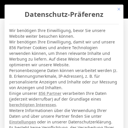
Mit di
Datenschutz-Präferenz
BVBLife
»
Players
»
L. Gunther
Wir benötigen Ihre Einwilligung, bevor Sie unsere
Website weiter besuchen können.
L. Gunther
Wir benötigen Ihre Einwilligung, damit wir und unsere
856 Partner Cookies und andere Technologien
verwenden können, um Ihnen relevante Inhalte und
By
Micha Sassie
16. April 2026
Werbung zu liefern. Auf diese Weise finanzieren und
optimieren wir unsere Website.
Personenbezogene Daten können verarbeitet werden (z.
B. Erkennungsmerkmale, IP-Adressen), z. B. für
Lasse Günther
Voller Name
personalisierte Anzeigen und Inhalte oder zur Messung
von Anzeigen und Inhalten.
Defensivspieler
Position
Einige unserer
856 Partner
verarbeiten Ihre Daten
SV Elversberg
(jederzeit widerrufbar) auf der Grundlage eines
Aktuelles Team
berechtigten Interesses
.
Nationalität
Weitere Informationen über die Verwendung Ihrer
Daten und über unsere Partner finden Sie unter
München
Geburtsort
Einstellungen
oder in unserer Datenschutzerklärung.
Es besteht keine Verpflichtung, der Verarbeitung Ihrer