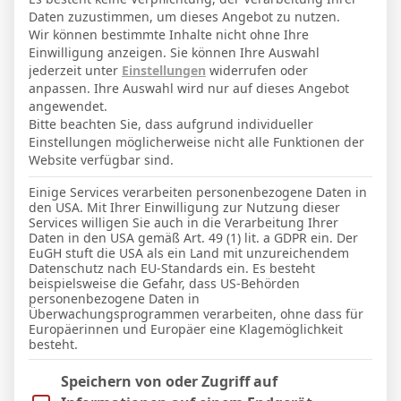
21. März 2003
Geburtstag
Daten zuzustimmen, um dieses Angebot zu nutzen.
23
Alter
Wir können bestimmte Inhalte nicht ohne Ihre
Einwilligung anzeigen. Sie können Ihre Auswahl
83
Gewicht (kg)
jederzeit unter
Einstellungen
widerrufen oder
anpassen. Ihre Auswahl wird nur auf dieses Angebot
181
Größe (cm)
angewendet.
Bitte beachten Sie, dass aufgrund individueller
Einstellungen möglicherweise nicht alle Funktionen der
GESAMTE STATISTIK
Website verfügbar sind.
Einige Services verarbeiten personenbezogene Daten in
den USA. Mit Ihrer Einwilligung zur Nutzung dieser
Pokal
Services willigen Sie auch in die Verarbeitung Ihrer
Daten in den USA gemäß Art. 49 (1) lit. a GDPR ein. Der
1
1
63′
EuGH stuft die USA als ein Land mit unzureichendem
Datenschutz nach EU-Standards ein. Es besteht
beispielsweise die Gefahr, dass US-Behörden
LETZTE BEGEGNUNGEN
personenbezogene Daten in
Überwachungsprogrammen verarbeiten, ohne dass für
Europäerinnen und Europäer eine Klagemöglichkeit
Datum
Ergebnis
besteht.
Pokal
Im Folgenden finden Sie eine Liste der Zwecke des IAB Trans
Speichern von oder Zugriff auf