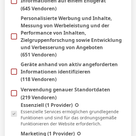
Informationen auf einem Endgerät
2 Dez. 2025
N
(645 Vendoren)
90`
6:1
Personalisierte Werbung und Inhalte,
Auswärts
Messung von Werbeleistung und der
29 Okt. 2025
S
Performance von Inhalten,
90`
0:1
Zielgruppenforschung sowie Entwicklung
Auswärts
und Verbesserung von Angeboten
17 Aug. 2025
S
(651 Vendoren)
90`
0:7
Geräte anhand von aktiv angeforderten
Auswärts
Informationen identifizieren
(118 Vendoren)
Facebook
Twitter
Pinterest
LinkedIn
Tumblr
Email
Verwendung genauer Standortdaten
(219 Vendoren)
Es folgt eine Liste der Service-Gruppen, für die eine Einwill
Essenziell
(1 Provider)
PREVIOUS ARTICLE
NEXT ARTICLE
Essenzielle Services ermöglichen grundlegende
N. Aseko-Nkili
S. Sahin
Funktionen und sind für das ordnungsgemäße
Funktionieren der Website erforderlich.
Marketing
(1 Provider)