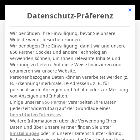
Mit di
Datenschutz-Präferenz
BVBLife
»
Players
»
Luca Sirch
Wir benötigen Ihre Einwilligung, bevor Sie unsere
Website weiter besuchen können.
Luca Sirch
Wir benötigen Ihre Einwilligung, damit wir und unsere
856 Partner Cookies und andere Technologien
verwenden können, um Ihnen relevante Inhalte und
By
Micha Sassie
16. April 2026
Werbung zu liefern. Auf diese Weise finanzieren und
optimieren wir unsere Website.
Personenbezogene Daten können verarbeitet werden (z.
B. Erkennungsmerkmale, IP-Adressen), z. B. für
Luca Sirch
Voller Name
personalisierte Anzeigen und Inhalte oder zur Messung
von Anzeigen und Inhalten.
Defensivspieler
Position
Einige unserer
856 Partner
verarbeiten Ihre Daten
1. FC Kaiserslautern
(jederzeit widerrufbar) auf der Grundlage eines
Aktuelles Team
berechtigten Interesses
.
Nationalität
Weitere Informationen über die Verwendung Ihrer
Daten und über unsere Partner finden Sie unter
Augsburg
Geburtsort
Einstellungen
oder in unserer Datenschutzerklärung.
Es besteht keine Verpflichtung, der Verarbeitung Ihrer