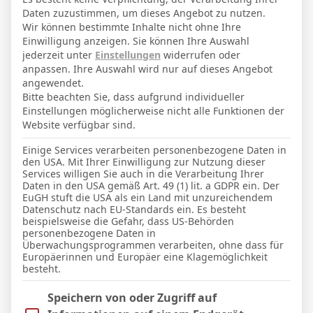
14. Juni 1999
Geburtstag
Daten zuzustimmen, um dieses Angebot zu nutzen.
27
Alter
Wir können bestimmte Inhalte nicht ohne Ihre
Einwilligung anzeigen. Sie können Ihre Auswahl
80
Gewicht (kg)
jederzeit unter
Einstellungen
widerrufen oder
anpassen. Ihre Auswahl wird nur auf dieses Angebot
186
Größe (cm)
angewendet.
Bitte beachten Sie, dass aufgrund individueller
Einstellungen möglicherweise nicht alle Funktionen der
GESAMTE STATISTIK
Website verfügbar sind.
Einige Services verarbeiten personenbezogene Daten in
den USA. Mit Ihrer Einwilligung zur Nutzung dieser
Pokal
Services willigen Sie auch in die Verarbeitung Ihrer
Daten in den USA gemäß Art. 49 (1) lit. a GDPR ein. Der
3
3
270′
EuGH stuft die USA als ein Land mit unzureichendem
Datenschutz nach EU-Standards ein. Es besteht
beispielsweise die Gefahr, dass US-Behörden
LETZTE BEGEGNUNGEN
personenbezogene Daten in
Überwachungsprogrammen verarbeiten, ohne dass für
Europäerinnen und Europäer eine Klagemöglichkeit
Datum
Ergebnis
besteht.
Pokal
Im Folgenden finden Sie eine Liste der Zwecke des IAB Trans
Speichern von oder Zugriff auf