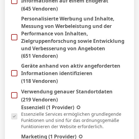
Informationen auf einem Endgerät
13 Apr. 2026
N
(645 Vendoren)
90`
1:0
Personalisierte Werbung und Inhalte,
Auswärts
Messung von Werbeleistung und der
5 Apr. 2026
S
Performance von Inhalten,
90`
2:0
Zielgruppenforschung sowie Entwicklung
Heim
und Verbesserung von Angeboten
21 März 2026
S
(651 Vendoren)
90`
1
1:2
Geräte anhand von aktiv angeforderten
Auswärts
Informationen identifizieren
14 März 2026
N
(118 Vendoren)
90`
1:0
Verwendung genauer Standortdaten
Auswärts
8 März 2026
(219 Vendoren)
S
Es folgt eine Liste der Service-Gruppen, für die eine Einwill
90`
Essenziell
(1 Provider)
2:0
Essenzielle Services ermöglichen grundlegende
Heim
Funktionen und sind für das ordnungsgemäße
2 März 2026
S
Funktionieren der Website erforderlich.
90`
0:1
Marketing
(1 Provider)