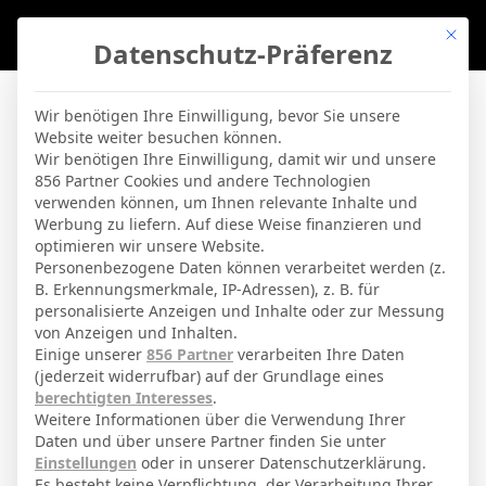
Mit di
Datenschutz-Präferenz
BVBLife
»
Players
»
Luis Milla
Wir benötigen Ihre Einwilligung, bevor Sie unsere
Website weiter besuchen können.
Luis Milla
Wir benötigen Ihre Einwilligung, damit wir und unsere
856 Partner Cookies und andere Technologien
verwenden können, um Ihnen relevante Inhalte und
By
Micha Sassie
19. April 2026
Werbung zu liefern. Auf diese Weise finanzieren und
optimieren wir unsere Website.
Personenbezogene Daten können verarbeitet werden (z.
B. Erkennungsmerkmale, IP-Adressen), z. B. für
Luis Milla Manzanares
Voller Name
personalisierte Anzeigen und Inhalte oder zur Messung
von Anzeigen und Inhalten.
Mittelfeldspieler
Position
Einige unserer
856 Partner
verarbeiten Ihre Daten
Getafe
(jederzeit widerrufbar) auf der Grundlage eines
Aktuelles Team
berechtigten Interesses
.
Nationalität
Weitere Informationen über die Verwendung Ihrer
Daten und über unsere Partner finden Sie unter
Madrid
Geburtsort
Einstellungen
oder in unserer Datenschutzerklärung.
Es besteht keine Verpflichtung, der Verarbeitung Ihrer