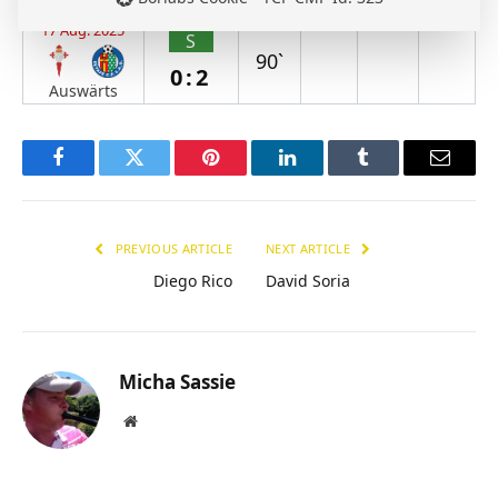
Auswärts
17 Aug. 2025
S
90`
0:2
Auswärts
Facebook
Twitter
Pinterest
LinkedIn
Tumblr
Email
PREVIOUS ARTICLE
NEXT ARTICLE
Diego Rico
David Soria
Micha Sassie
Website