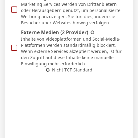
Auswärts
Marketing Services werden von Drittanbietern
22 Feb. 2026
oder Herausgebern genutzt, um personalisierte
N
90`
Werbung anzuzeigen. Sie tun dies, indem sie
0:1
Besucher über Websites hinweg verfolgen.
Heim
14 Feb. 2026
Externe Medien
(2 Provider)
S
Inhalte von Videoplattformen und Social-Media-
90`
2:1
Plattformen werden standardmäßig blockiert.
Heim
Wenn externe Services akzeptiert werden, ist für
8 Feb. 2026
den Zugriff auf diese Inhalte keine manuelle
S
90`
1
Einwilligung mehr erforderlich.
0:2
Nicht-TCF-Standard
Auswärts
1 Feb. 2026
U
90`
0:0
Heim
26 Jan. 2026
U
90`
1:1
Auswärts
18 Jan. 2026
N
90`