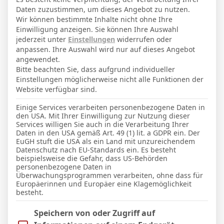
7. Oktober 1994
Geburtstag
Daten zuzustimmen, um dieses Angebot zu nutzen.
31
Alter
Wir können bestimmte Inhalte nicht ohne Ihre
Einwilligung anzeigen. Sie können Ihre Auswahl
67
Gewicht (kg)
jederzeit unter
Einstellungen
widerrufen oder
anpassen. Ihre Auswahl wird nur auf dieses Angebot
175
Größe (cm)
angewendet.
Bitte beachten Sie, dass aufgrund individueller
Einstellungen möglicherweise nicht alle Funktionen der
GESAMTE STATISTIK
Website verfügbar sind.
Einige Services verarbeiten personenbezogene Daten in
den USA. Mit Ihrer Einwilligung zur Nutzung dieser
La Liga 2025-2026
Services willigen Sie auch in die Verarbeitung Ihrer
Daten in den USA gemäß Art. 49 (1) lit. a GDPR ein. Der
30
30
2658′
3
1
9
EuGH stuft die USA als ein Land mit unzureichendem
Datenschutz nach EU-Standards ein. Es besteht
beispielsweise die Gefahr, dass US-Behörden
LETZTE BEGEGNUNGEN
personenbezogene Daten in
Überwachungsprogrammen verarbeiten, ohne dass für
Europäerinnen und Europäer eine Klagemöglichkeit
Datum
Ergebnis
besteht.
La Liga 2025-2026
Im Folgenden finden Sie eine Liste der Zwecke des IAB Trans
Speichern von oder Zugriff auf