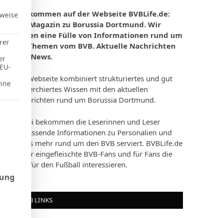
Willkommen auf der Webseite BVBLife.de:
rweise
Das Magazin zu Borussia Dortmund. Wir
bieten eine Fülle von Informationen rund um
rer
die Themen vom BVB. Aktuelle Nachrichten
und News.
er
 EU-
Die Webseite kombiniert strukturiertes und gut
hne
recherchiertes Wissen mit den aktuellen
Nachrichten rund um Borussia Dortmund.
d Consent Framework (TCF), für die eine Einwilligung erteilt werd
Dabei bekommen die Leserinnen und Leser
umfassende Informationen zu Personalien und
vieles mehr rund um den BVB serviert. BVBLife.de
ist für eingefleischte BVB-Fans und für Fans die
sich für den Fußball interessieren.
rung
BVB LINKS