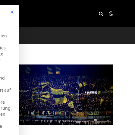
Mit diesem Button wird der Dialog geschlossen. Seine Funktion
e
chen
ies
te
r
und
r) auf
ere
ärung.
men,
ie