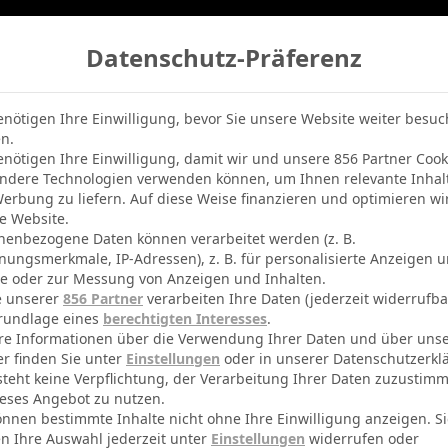
Datenschutz-Präferenz
belle
Champions League
BVB-Netradio
Erfolg
enötigen Ihre Einwilligung, bevor Sie unsere Website weiter besu
n.
enötigen Ihre Einwilligung, damit wir und unsere 856 Partner Cook
ndere Technologien verwenden können, um Ihnen relevante Inhal
erbung zu liefern. Auf diese Weise finanzieren und optimieren wi
e Website.
nenbezogene Daten können verarbeitet werden (z. B.
nungsmerkmale, IP-Adressen), z. B. für personalisierte Anzeigen 
te oder zur Messung von Anzeigen und Inhalten.
e unserer
856 Partner
verarbeiten Ihre Daten (jederzeit widerrufba
rundlage eines
berechtigten Interesses
.
re Informationen über die Verwendung Ihrer Daten und über uns
er finden Sie unter
Einstellungen
oder in unserer Datenschutzerkl
steht keine Verpflichtung, der Verarbeitung Ihrer Daten zuzustim
eses Angebot zu nutzen.
önnen bestimmte Inhalte nicht ohne Ihre Einwilligung anzeigen. S
n Ihre Auswahl jederzeit unter
Einstellungen
widerrufen oder