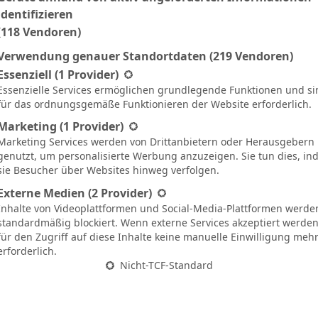
Ergebnis
identifizieren
(118 Vendoren)
Verwendung genauer Standortdaten
(219 Vendoren)
U
1:1
30`
gt eine Liste der Service-Gruppen, für die eine Einwilligung ertei
Essenziell
(1 Provider)
Essenzielle Services ermöglichen grundlegende Funktionen und si
N
1:0
60`
für das ordnungsgemäße Funktionieren der Website erforderlich.
N
2:3
90`
Marketing
(1 Provider)
Marketing Services werden von Drittanbietern oder Herausgebern
S
0:2
90`
1
genutzt, um personalisierte Werbung anzuzeigen. Sie tun dies, i
sie Besucher über Websites hinweg verfolgen.
N
1:0
34`
Externe Medien
(2 Provider)
S
3:2
70`
Inhalte von Videoplattformen und Social-Media-Plattformen werde
standardmäßig blockiert. Wenn externe Services akzeptiert werden,
S
1:0
56`
für den Zugriff auf diese Inhalte keine manuelle Einwilligung meh
erforderlich.
N
2:1
78`
Nicht-TCF-Standard
S
0:2
90`
1
N
0:2
81`