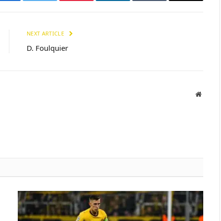
Facebook
Twitter
Pinterest
LinkedIn
Tumblr
Email
NEXT ARTICLE
D. Foulquier
Websit