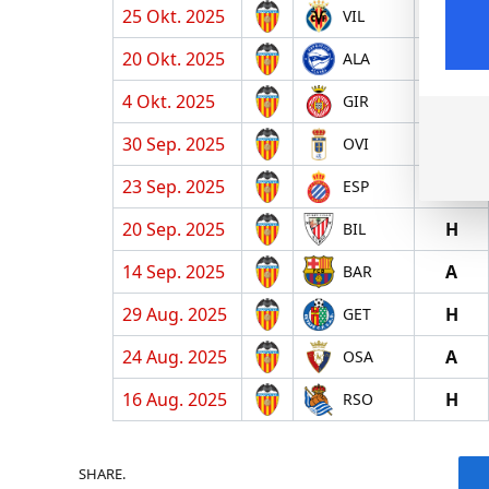
25 Okt. 2025
H
VIL
20 Okt. 2025
A
ALA
4 Okt. 2025
A
GIR
30 Sep. 2025
H
OVI
23 Sep. 2025
A
ESP
20 Sep. 2025
H
BIL
14 Sep. 2025
A
BAR
29 Aug. 2025
H
GET
24 Aug. 2025
A
OSA
16 Aug. 2025
H
RSO
SHARE.