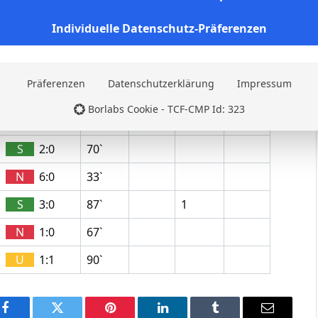
N
0:2
90`
Individuelle Datenschutz-Präferenzen
U
0:0
90`
N
2:1
90`
Präferenzen
Datenschutzerklärung
Impressum
N
1:2
86`
1
Borlabs Cookie - TCF-CMP Id: 323
U
2:2
76`
1
S
2:0
70`
N
6:0
33`
S
3:0
87`
1
N
1:0
67`
U
1:1
90`