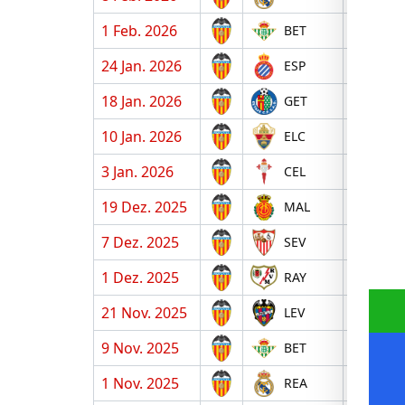
1 Feb. 2026
A
BET
24 Jan. 2026
H
ESP
18 Jan. 2026
A
GET
10 Jan. 2026
H
ELC
3 Jan. 2026
A
CEL
19 Dez. 2025
H
MAL
7 Dez. 2025
H
SEV
1 Dez. 2025
A
RAY
21 Nov. 2025
H
LEV
9 Nov. 2025
H
BET
1 Nov. 2025
A
REA