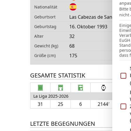
anpas
Nationalität
Bitte
nicht
Las Cabezas de San Juan
Geburtsort
Einig
16. Oktober 1993
Geburtstag
Einwi
Verar
32
Alter
EuGH 
Stand
68
Gewicht (kg)
perso
175
dass 
Größe (cm)
Im Fo
GESAMTE STATISTIK
La Liga 2025-2026
31
25
6
2144′
1
LETZTE BEGEGNUNGEN