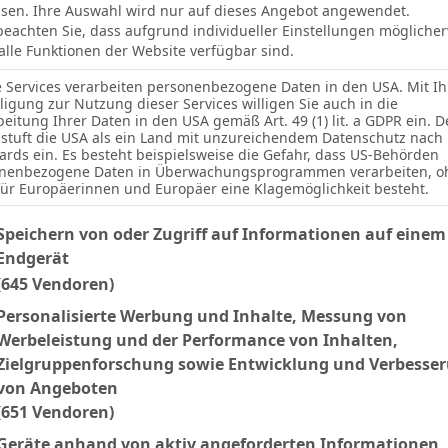
sen. Ihre Auswahl wird nur auf dieses Angebot angewendet.
 beachten Sie, dass aufgrund individueller Einstellungen mögliche
 alle Funktionen der Website verfügbar sind.
e Services verarbeiten personenbezogene Daten in den USA. Mit Ih
lligung zur Nutzung dieser Services willigen Sie auch in die
beitung Ihrer Daten in den USA gemäß Art. 49 (1) lit. a GDPR ein. D
stuft die USA als ein Land mit unzureichendem Datenschutz nach
ards ein. Es besteht beispielsweise die Gefahr, dass US-Behörden
nenbezogene Daten in Überwachungsprogrammen verarbeiten, o
für Europäerinnen und Europäer eine Klagemöglichkeit besteht.
lgenden finden Sie eine Liste der Zwecke des IAB Transparency an
Speichern von oder Zugriff auf Informationen auf einem
Endgerät
(645 Vendoren)
Personalisierte Werbung und Inhalte, Messung von
Werbeleistung und der Performance von Inhalten,
2 (0)
5
Zielgruppenforschung sowie Entwicklung und Verbesse
von Angeboten
(651 Vendoren)
Geräte anhand von aktiv angeforderten Informationen