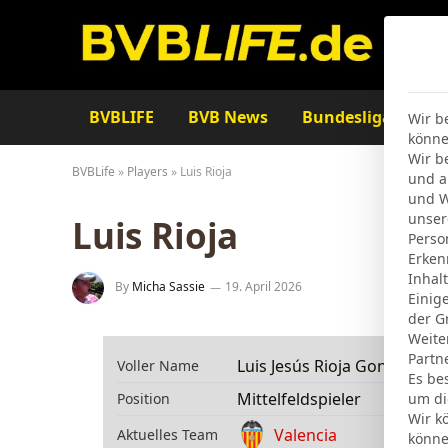
BVBLIFE
BVB News
Bundesliga
Ta
Wir b
könne
Wir b
BVBLife
»
Players
»
Luis Rioja
und a
und W
unser
Luis Rioja
Perso
Erken
Inhal
By
Micha Sassie
19. April 2026
Einig
der G
Weite
Partn
Luis Jesús Rioja González
Voller Name
Es be
Mittelfeldspieler
Position
um di
Wir k
Valencia
Aktuelles Team
könne