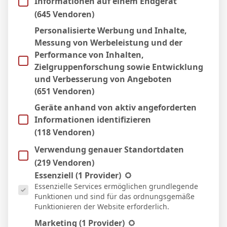
Informationen auf einem Endgerät
2:2
(645 Vendoren)
Auswärts
29 Nov. 2025
Personalisierte Werbung und Inhalte,
S
Messung von Werbeleistung und der
3:2
Heim
Performance von Inhalten,
8 Nov. 2025
Zielgruppenforschung sowie Entwicklung
N
45`
und Verbesserung von Angeboten
1:2
(651 Vendoren)
Heim
31 Okt. 2025
Geräte anhand von aktiv angeforderten
N
45`
Informationen identifizieren
3:1
(118 Vendoren)
Auswärts
25 Okt. 2025
Verwendung genauer Standortdaten
S
31`
(219 Vendoren)
2:1
Heim
Es folgt eine Liste der Service-Gruppen, für die eine Einwill
Essenziell
(1 Provider)
18 Okt. 2025
Essenzielle Services ermöglichen grundlegende
S
Funktionen und sind für das ordnungsgemäße
34`
0:1
Funktionieren der Website erforderlich.
Auswärts
Marketing
(1 Provider)
4 Okt. 2025