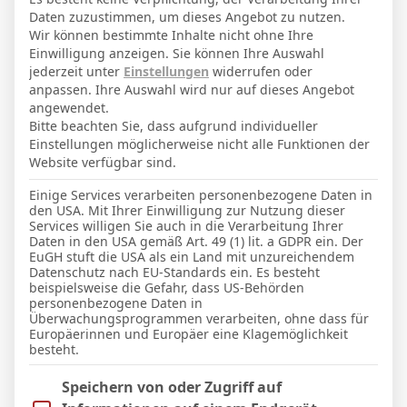
15
7
8
732′
2
1 (0)
1
1
Daten zuzustimmen, um dieses Angebot zu nutzen.
Wir können bestimmte Inhalte nicht ohne Ihre
Einwilligung anzeigen. Sie können Ihre Auswahl
LETZTE BEGEGNUNGEN
jederzeit unter
Einstellungen
widerrufen oder
anpassen. Ihre Auswahl wird nur auf dieses Angebot
Datum
Ergebnis
angewendet.
Bitte beachten Sie, dass aufgrund individueller
3. Liga
Einstellungen möglicherweise nicht alle Funktionen der
Website verfügbar sind.
16 Jan. 2026
S
Einige Services verarbeiten personenbezogene Daten in
0:3
den USA. Mit Ihrer Einwilligung zur Nutzung dieser
Auswärts
Services willigen Sie auch in die Verarbeitung Ihrer
Daten in den USA gemäß Art. 49 (1) lit. a GDPR ein. Der
20 Dez. 2025
U
EuGH stuft die USA als ein Land mit unzureichendem
64`
Datenschutz nach EU-Standards ein. Es besteht
2:2
beispielsweise die Gefahr, dass US-Behörden
Auswärts
personenbezogene Daten in
13 Dez. 2025
Überwachungsprogrammen verarbeiten, ohne dass für
N
Europäerinnen und Europäer eine Klagemöglichkeit
28`
1:2
besteht.
Heim
7 Dez. 2025
Im Folgenden finden Sie eine Liste der Zwecke des IAB Trans
Speichern von oder Zugriff auf
U