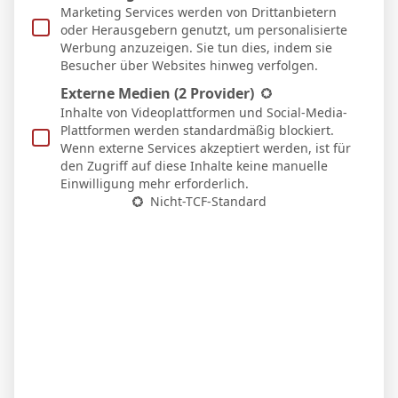
S
Marketing Services werden von Drittanbietern
4:1
oder Herausgebern genutzt, um personalisierte
Heim
Werbung anzuzeigen. Sie tun dies, indem sie
1 Okt. 2025
Besucher über Websites hinweg verfolgen.
U
13`
Externe Medien
(2 Provider)
2:2
Auswärts
Inhalte von Videoplattformen und Social-Media-
Plattformen werden standardmäßig blockiert.
27 Sep. 2025
N
Wenn externe Services akzeptiert werden, ist für
45`
den Zugriff auf diese Inhalte keine manuelle
2:1
Auswärts
Einwilligung mehr erforderlich.
Nicht-TCF-Standard
20 Sep. 2025
U
64`
0:0
Heim
17 Sep. 2025
S
72`
1
2:6
Auswärts
13 Sep. 2025
N
55`
2:3
Heim