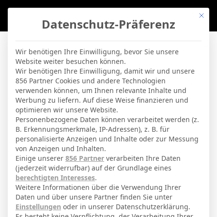
Mit di
Datenschutz-Präferenz
BVBLife
»
Players
»
M. Borchers
Wir benötigen Ihre Einwilligung, bevor Sie unsere
Website weiter besuchen können.
M. Borchers
Wir benötigen Ihre Einwilligung, damit wir und unsere
856 Partner Cookies und andere Technologien
verwenden können, um Ihnen relevante Inhalte und
By
Micha Sassie
19. April 2026
Werbung zu liefern. Auf diese Weise finanzieren und
optimieren wir unsere Website.
Personenbezogene Daten können verarbeitet werden (z.
B. Erkennungsmerkmale, IP-Adressen), z. B. für
FC Ingolstadt 04
Aktuelles Team
personalisierte Anzeigen und Inhalte oder zur Messung
von Anzeigen und Inhalten.
Einige unserer
856 Partner
verarbeiten Ihre Daten
(jederzeit widerrufbar) auf der Grundlage eines
GESAMTE STATISTIK
berechtigten Interesses
.
Weitere Informationen über die Verwendung Ihrer
Daten und über unsere Partner finden Sie unter
3. Liga
Einstellungen
oder in unserer Datenschutzerklärung.
Es besteht keine Verpflichtung, der Verarbeitung Ihrer