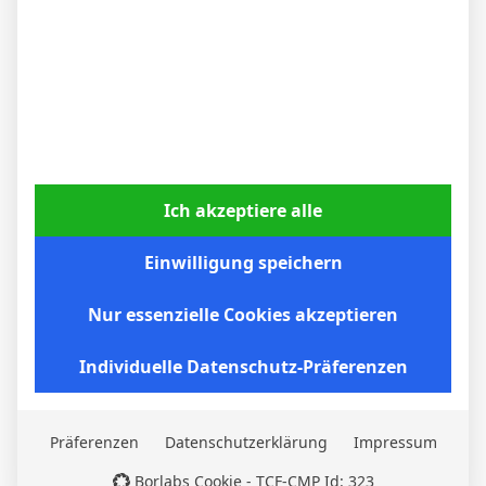
E. Erdogan
F. Ziegler
Micha Sassie
Website
Ich akzeptiere alle
WEITERE ARTIKEL
Einwilligung speichern
Nur essenzielle Cookies akzeptieren
Individuelle Datenschutz-Präferenzen
Präferenzen
Datenschutzerklärung
Impressum
Borlabs Cookie - TCF-CMP Id: 323