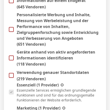
Informationen auf einem Endgerät
1:0
Heim
(645 Vendoren)
4 Apr. 2026
N
Personalisierte Werbung und Inhalte,
45`
Messung von Werbeleistung und der
2:0
Auswärts
Performance von Inhalten,
16 März 2026
Zielgruppenforschung sowie Entwicklung
U
90`
und Verbesserung von Angeboten
1:1
(651 Vendoren)
Auswärts
7 März 2026
Geräte anhand von aktiv angeforderten
U
90`
Informationen identifizieren
1:1
Heim
(118 Vendoren)
27 Feb. 2026
S
Verwendung genauer Standortdaten
90`
(219 Vendoren)
2:0
Heim
Es folgt eine Liste der Service-Gruppen, für die eine Einwill
Essenziell
(1 Provider)
22 Feb. 2026
Essenzielle Services ermöglichen grundlegende
N
Funktionen und sind für das ordnungsgemäße
3:0
Funktionieren der Website erforderlich.
Auswärts
Marketing
(1 Provider)
18 Feb. 2026