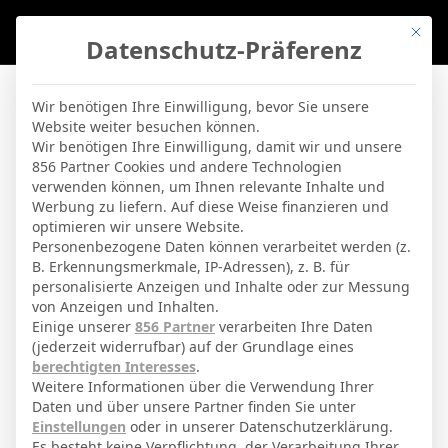
Mit di
Datenschutz-Präferenz
BVBLife
»
Players
»
M. Moreno
Wir benötigen Ihre Einwilligung, bevor Sie unsere
Website weiter besuchen können.
M. Moreno
Wir benötigen Ihre Einwilligung, damit wir und unsere
856 Partner Cookies und andere Technologien
verwenden können, um Ihnen relevante Inhalte und
By
Micha Sassie
19. April 2026
Werbung zu liefern. Auf diese Weise finanzieren und
optimieren wir unsere Website.
Personenbezogene Daten können verarbeitet werden (z.
B. Erkennungsmerkmale, IP-Adressen), z. B. für
Matías Agustín Moreno
Voller Name
personalisierte Anzeigen und Inhalte oder zur Messung
von Anzeigen und Inhalten.
Defensivspieler
Position
Einige unserer
856 Partner
verarbeiten Ihre Daten
Levante
(jederzeit widerrufbar) auf der Grundlage eines
Aktuelles Team
berechtigten Interesses
.
Nationalität
Weitere Informationen über die Verwendung Ihrer
Daten und über unsere Partner finden Sie unter
24. September 2003
Geburtstag
Einstellungen
oder in unserer Datenschutzerklärung.
Es besteht keine Verpflichtung, der Verarbeitung Ihrer