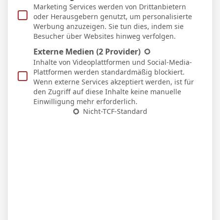
N
Marketing Services werden von Drittanbietern
65`
0:1
oder Herausgebern genutzt, um personalisierte
Heim
Werbung anzuzeigen. Sie tun dies, indem sie
15 Feb. 2026
Besucher über Websites hinweg verfolgen.
N
90`
Externe Medien
(2 Provider)
0:2
Heim
Inhalte von Videoplattformen und Social-Media-
Plattformen werden standardmäßig blockiert.
31 Jan. 2026
U
Wenn externe Services akzeptiert werden, ist für
29`
0:0
den Zugriff auf diese Inhalte keine manuelle
Heim
Einwilligung mehr erforderlich.
23 Jan. 2026
Nicht-TCF-Standard
S
3:2
Heim
11 Jan. 2026
U
90`
1:1
Heim
4 Jan. 2026
S
90`
0:3
Auswärts