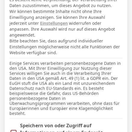
22
Alter
Daten zuzustimmen, um dieses Angebot zu nutzen.
81
Gewicht (kg)
Wir können bestimmte Inhalte nicht ohne Ihre
Einwilligung anzeigen. Sie können Ihre Auswahl
193
Größe (cm)
jederzeit unter
Einstellungen
widerrufen oder
anpassen. Ihre Auswahl wird nur auf dieses Angebot
angewendet.
GESAMTE STATISTIK
Bitte beachten Sie, dass aufgrund individueller
Einstellungen möglicherweise nicht alle Funktionen der
Website verfügbar sind.
La Liga 2025-2026
Einige Services verarbeiten personenbezogene Daten in
den USA. Mit Ihrer Einwilligung zur Nutzung dieser
21
20
1
1626′
6
Services willigen Sie auch in die Verarbeitung Ihrer
Daten in den USA gemäß Art. 49 (1) lit. a GDPR ein. Der
EuGH stuft die USA als ein Land mit unzureichendem
LETZTE BEGEGNUNGEN
Datenschutz nach EU-Standards ein. Es besteht
beispielsweise die Gefahr, dass US-Behörden
personenbezogene Daten in
Datum
Ergebnis
Überwachungsprogrammen verarbeiten, ohne dass für
Europäerinnen und Europäer eine Klagemöglichkeit
La Liga 2025-2026
besteht.
13 Apr. 2026
Im Folgenden finden Sie eine Liste der Zwecke des IAB Trans
Speichern von oder Zugriff auf
S
90`