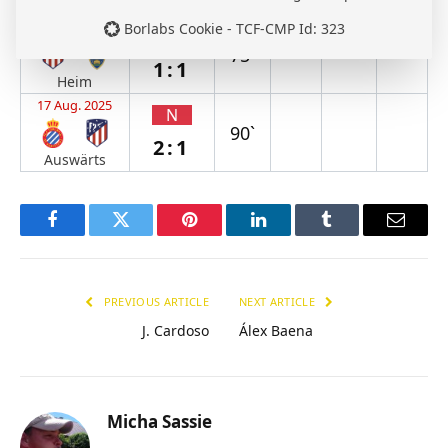
Auswärts
23 Aug. 2025
Borlabs Cookie - TCF-CMP Id: 323
U
75`
1:1
Heim
17 Aug. 2025
N
90`
2:1
Auswärts
Facebook
Twitter
Pinterest
LinkedIn
Tumblr
Email
PREVIOUS ARTICLE
NEXT ARTICLE
J. Cardoso
Álex Baena
Micha Sassie