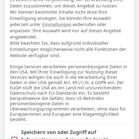
11. Juli 2002
Geburtstag
Daten zuzustimmen, um dieses Angebot zu nutzen.
24
Alter
Wir können bestimmte Inhalte nicht ohne Ihre
Einwilligung anzeigen. Sie können Ihre Auswahl
69
Gewicht (kg)
jederzeit unter
Einstellungen
widerrufen oder
anpassen. Ihre Auswahl wird nur auf dieses Angebot
187
Größe (cm)
angewendet.
Bitte beachten Sie, dass aufgrund individueller
Einstellungen möglicherweise nicht alle Funktionen der
GESAMTE STATISTIK
Website verfügbar sind.
Einige Services verarbeiten personenbezogene Daten in
den USA. Mit Ihrer Einwilligung zur Nutzung dieser
La Liga 2025-2026
Services willigen Sie auch in die Verarbeitung Ihrer
Daten in den USA gemäß Art. 49 (1) lit. a GDPR ein. Der
21
16
5
1370′
4
3
EuGH stuft die USA als ein Land mit unzureichendem
Datenschutz nach EU-Standards ein. Es besteht
beispielsweise die Gefahr, dass US-Behörden
LETZTE BEGEGNUNGEN
personenbezogene Daten in
Überwachungsprogrammen verarbeiten, ohne dass für
Europäerinnen und Europäer eine Klagemöglichkeit
Datum
Ergebnis
besteht.
La Liga 2025-2026
Im Folgenden finden Sie eine Liste der Zwecke des IAB Trans
Speichern von oder Zugriff auf