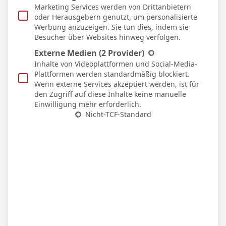
Auswärts
Marketing Services werden von Drittanbietern
21 Feb. 2026
oder Herausgebern genutzt, um personalisierte
S
90`
2
Werbung anzuzeigen. Sie tun dies, indem sie
4:2
Besucher über Websites hinweg verfolgen.
Heim
15 Feb. 2026
Externe Medien
(2 Provider)
N
Inhalte von Videoplattformen und Social-Media-
56`
3:0
Plattformen werden standardmäßig blockiert.
Auswärts
Wenn externe Services akzeptiert werden, ist für
8 Feb. 2026
den Zugriff auf diese Inhalte keine manuelle
N
45`
Einwilligung mehr erforderlich.
0:1
Nicht-TCF-Standard
Heim
31 Jan. 2026
U
90`
0:0
Auswärts
25 Jan. 2026
S
3:0
Heim
18 Jan. 2026
S
90`