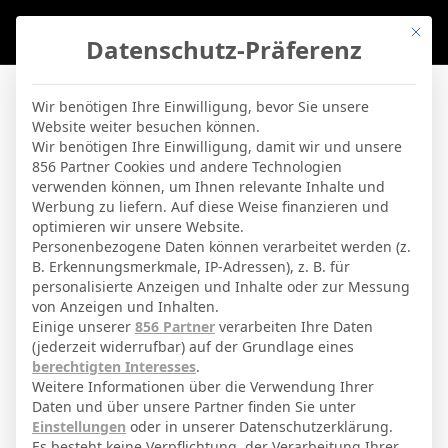
Mit di
Datenschutz-Präferenz
BVBLife
»
Players
»
M. Ruggeri
Wir benötigen Ihre Einwilligung, bevor Sie unsere
Website weiter besuchen können.
M. Ruggeri
Wir benötigen Ihre Einwilligung, damit wir und unsere
856 Partner Cookies und andere Technologien
verwenden können, um Ihnen relevante Inhalte und
By
Micha Sassie
19. April 2026
Werbung zu liefern. Auf diese Weise finanzieren und
optimieren wir unsere Website.
Personenbezogene Daten können verarbeitet werden (z.
B. Erkennungsmerkmale, IP-Adressen), z. B. für
Matteo Ruggeri
Voller Name
personalisierte Anzeigen und Inhalte oder zur Messung
von Anzeigen und Inhalten.
Defensivspieler
Position
Einige unserer
856 Partner
verarbeiten Ihre Daten
Atletico Madrid
(jederzeit widerrufbar) auf der Grundlage eines
Aktuelles Team
berechtigten Interesses
.
Nationalität
Weitere Informationen über die Verwendung Ihrer
Daten und über unsere Partner finden Sie unter
San Giovanni Bianco
Geburtsort
Einstellungen
oder in unserer Datenschutzerklärung.
Es besteht keine Verpflichtung, der Verarbeitung Ihrer