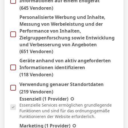
Informationen auf einem Endgerät
11 Apr. 2026
N
(645 Vendoren)
2:1
Personalisierte Werbung und Inhalte,
Auswärts
Messung von Werbeleistung und der
4 Apr. 2026
N
Performance von Inhalten,
45`
1:2
Zielgruppenforschung sowie Entwicklung
Heim
und Verbesserung von Angeboten
22 März 2026
N
(651 Vendoren)
90`
3:2
Geräte anhand von aktiv angeforderten
Auswärts
Informationen identifizieren
14 März 2026
S
(118 Vendoren)
1:0
Verwendung genauer Standortdaten
Heim
7 März 2026
(219 Vendoren)
S
Es folgt eine Liste der Service-Gruppen, für die eine Einwill
90`
1
Essenziell
(1 Provider)
3:2
Essenzielle Services ermöglichen grundlegende
Heim
Funktionen und sind für das ordnungsgemäße
28 Feb. 2026
S
Funktionieren der Website erforderlich.
0:1
Marketing
(1 Provider)