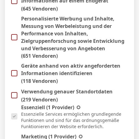
Informationen auf einem Endgerät
24 Aug. 2025
S
(645 Vendoren)
1:0
Personalisierte Werbung und Inhalte,
Heim
Messung von Werbeleistung und der
19 Aug. 2025
N
Performance von Inhalten,
Zielgruppenforschung sowie Entwicklung
1:0
Auswärts
und Verbesserung von Angeboten
(651 Vendoren)
Geräte anhand von aktiv angeforderten
Facebook
Twitter
Pinterest
LinkedIn
Tumblr
Email
Informationen identifizieren
(118 Vendoren)
Verwendung genauer Standortdaten
PREVIOUS ARTICLE
NEXT ARTICLE
(219 Vendoren)
D. Stamatakis
Kike Barja
Es folgt eine Liste der Service-Gruppen, für die eine Einwill
Essenziell
(1 Provider)
Essenzielle Services ermöglichen grundlegende
Funktionen und sind für das ordnungsgemäße
Funktionieren der Website erforderlich.
Micha Sassie
Marketing
(1 Provider)
Website