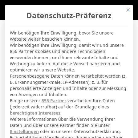
Mit di
Datenschutz-Präferenz
BVBLife
»
Players
»
Mauro Echegoyen
Wir benötigen Ihre Einwilligung, bevor Sie unsere
Website weiter besuchen können.
Mauro Echegoyen
Wir benötigen Ihre Einwilligung, damit wir und unsere
856 Partner Cookies und andere Technologien
verwenden können, um Ihnen relevante Inhalte und
By
Micha Sassie
19. April 2026
Werbung zu liefern. Auf diese Weise finanzieren und
optimieren wir unsere Website.
Personenbezogene Daten können verarbeitet werden (z.
B. Erkennungsmerkmale, IP-Adressen), z. B. für
Mauro Echegoyen Berrozpe
Voller Name
personalisierte Anzeigen und Inhalte oder zur Messung
von Anzeigen und Inhalten.
Mittelfeldspieler
Position
Einige unserer
856 Partner
verarbeiten Ihre Daten
Osasuna
(jederzeit widerrufbar) auf der Grundlage eines
Aktuelles Team
berechtigten Interesses
.
Nationalität
Weitere Informationen über die Verwendung Ihrer
Daten und über unsere Partner finden Sie unter
Murchante
Geburtsort
Einstellungen
oder in unserer Datenschutzerklärung.
Es besteht keine Verpflichtung, der Verarbeitung Ihrer