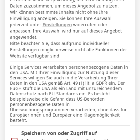
3. März 2005
Geburtstag
Daten zuzustimmen, um dieses Angebot zu nutzen.
21
Alter
Wir können bestimmte Inhalte nicht ohne Ihre
Einwilligung anzeigen. Sie können Ihre Auswahl
jederzeit unter
Einstellungen
widerrufen oder
anpassen. Ihre Auswahl wird nur auf dieses Angebot
GESAMTE STATISTIK
angewendet.
Bitte beachten Sie, dass aufgrund individueller
Einstellungen möglicherweise nicht alle Funktionen der
La Liga 2025-2026
Website verfügbar sind.
0
0
0′
Einige Services verarbeiten personenbezogene Daten in
den USA. Mit Ihrer Einwilligung zur Nutzung dieser
Services willigen Sie auch in die Verarbeitung Ihrer
LETZTE BEGEGNUNGEN
Daten in den USA gemäß Art. 49 (1) lit. a GDPR ein. Der
EuGH stuft die USA als ein Land mit unzureichendem
Datenschutz nach EU-Standards ein. Es besteht
Datum
Ergebnis
beispielsweise die Gefahr, dass US-Behörden
personenbezogene Daten in
La Liga 2025-2026
Überwachungsprogrammen verarbeiten, ohne dass für
Europäerinnen und Europäer eine Klagemöglichkeit
besteht.
25 Sep. 2025
U
Im Folgenden finden Sie eine Liste der Zwecke des IAB Trans
Speichern von oder Zugriff auf
1:1
Heim