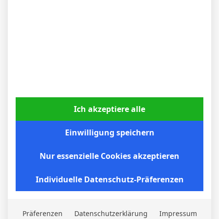
Ich akzeptiere alle
Einwilligung speichern
Nico Schlotterbeck nach dem Sieg in Stuttgart:
„Der VfB drückte uns hinten rein“
Nur essenzielle Cookies akzeptieren
6. April 2026
Individuelle Datenschutz-Präferenzen
Präferenzen
Datenschutzerklärung
Impressum