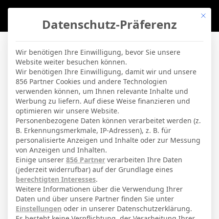
Mit di
Datenschutz-Präferenz
BVBLife
»
Players
»
Michel Witte
Wir benötigen Ihre Einwilligung, bevor Sie unsere
Website weiter besuchen können.
Michel Witte
Wir benötigen Ihre Einwilligung, damit wir und unsere
856 Partner Cookies und andere Technologien
verwenden können, um Ihnen relevante Inhalte und
By
Micha Sassie
19. April 2026
Werbung zu liefern. Auf diese Weise finanzieren und
optimieren wir unsere Website.
Personenbezogene Daten können verarbeitet werden (z.
B. Erkennungsmerkmale, IP-Adressen), z. B. für
Illertissen
Aktuelles Team
personalisierte Anzeigen und Inhalte oder zur Messung
von Anzeigen und Inhalten.
Einige unserer
856 Partner
verarbeiten Ihre Daten
(jederzeit widerrufbar) auf der Grundlage eines
GESAMTE STATISTIK
berechtigten Interesses
.
Weitere Informationen über die Verwendung Ihrer
Daten und über unsere Partner finden Sie unter
Pokal
Einstellungen
oder in unserer Datenschutzerklärung.
Es besteht keine Verpflichtung, der Verarbeitung Ihrer