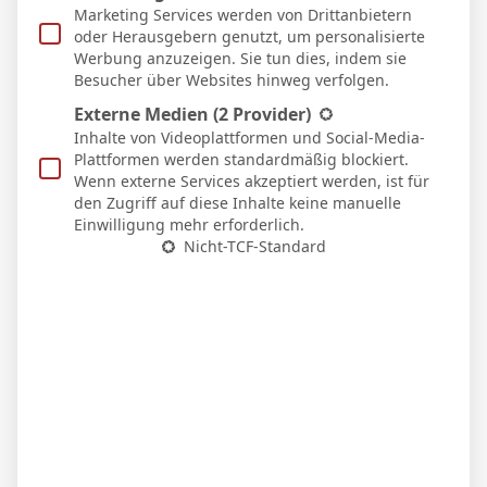
Marketing Services werden von Drittanbietern
oder Herausgebern genutzt, um personalisierte
BVB – Netradio: Das Webradio von Borussia
Werbung anzuzeigen. Sie tun dies, indem sie
Dortmund live
Besucher über Websites hinweg verfolgen.
7. Mai 2026
Externe Medien
(2 Provider)
Inhalte von Videoplattformen und Social-Media-
Plattformen werden standardmäßig blockiert.
Wenn externe Services akzeptiert werden, ist für
den Zugriff auf diese Inhalte keine manuelle
Einwilligung mehr erforderlich.
Nicht-TCF-Standard
Nico Schlotterbeck nach dem Sieg in Stuttgart:
„Der VfB drückte uns hinten rein“
6. April 2026