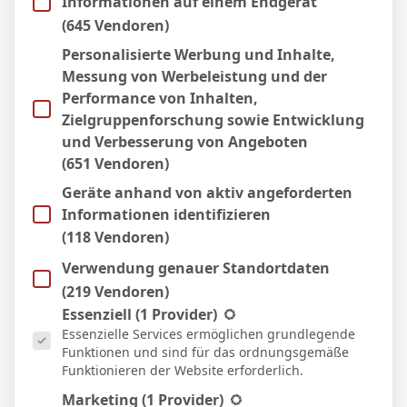
Informationen auf einem Endgerät
(645 Vendoren)
Micha Sassie
Personalisierte Werbung und Inhalte,
Messung von Werbeleistung und der
Website
Performance von Inhalten,
Zielgruppenforschung sowie Entwicklung
und Verbesserung von Angeboten
(651 Vendoren)
WEITERE ARTIKEL
Geräte anhand von aktiv angeforderten
Informationen identifizieren
(118 Vendoren)
Verwendung genauer Standortdaten
(219 Vendoren)
Es folgt eine Liste der Service-Gruppen, für die eine Einwill
Essenziell
(1 Provider)
Essenzielle Services ermöglichen grundlegende
Funktionen und sind für das ordnungsgemäße
Funktionieren der Website erforderlich.
Marketing
(1 Provider)