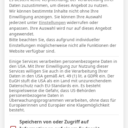
0
0
0′
1
Daten zuzustimmen, um dieses Angebot zu nutzen.
Wir können bestimmte Inhalte nicht ohne Ihre
Einwilligung anzeigen. Sie können Ihre Auswahl
LETZTE BEGEGNUNGEN
jederzeit unter
Einstellungen
widerrufen oder
anpassen. Ihre Auswahl wird nur auf dieses Angebot
Datum
Ergebnis
angewendet.
Bitte beachten Sie, dass aufgrund individueller
Pokal
Einstellungen möglicherweise nicht alle Funktionen der
Website verfügbar sind.
16 Aug. 2025
U
Einige Services verarbeiten personenbezogene Daten in
3:3
den USA. Mit Ihrer Einwilligung zur Nutzung dieser
Heim
Services willigen Sie auch in die Verarbeitung Ihrer
Daten in den USA gemäß Art. 49 (1) lit. a GDPR ein. Der
EuGH stuft die USA als ein Land mit unzureichendem
Datenschutz nach EU-Standards ein. Es besteht
beispielsweise die Gefahr, dass US-Behörden
Facebook
Twitter
Pinterest
LinkedIn
Tumblr
Email
personenbezogene Daten in
Überwachungsprogrammen verarbeiten, ohne dass für
Europäerinnen und Europäer eine Klagemöglichkeit
besteht.
PREVIOUS ARTICLE
NEXT ARTICLE
M. Cocic
Eduard Heckmann
Im Folgenden finden Sie eine Liste der Zwecke des IAB Trans
Speichern von oder Zugriff auf