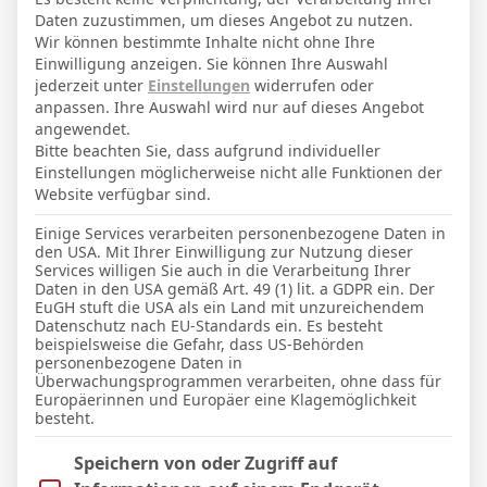
14. August 1996
Geburtstag
Daten zuzustimmen, um dieses Angebot zu nutzen.
29
Alter
Wir können bestimmte Inhalte nicht ohne Ihre
Einwilligung anzeigen. Sie können Ihre Auswahl
69
Gewicht (kg)
jederzeit unter
Einstellungen
widerrufen oder
anpassen. Ihre Auswahl wird nur auf dieses Angebot
173
Größe (cm)
angewendet.
Bitte beachten Sie, dass aufgrund individueller
Einstellungen möglicherweise nicht alle Funktionen der
GESAMTE STATISTIK
Website verfügbar sind.
Einige Services verarbeiten personenbezogene Daten in
den USA. Mit Ihrer Einwilligung zur Nutzung dieser
La Liga 2025-2026
Services willigen Sie auch in die Verarbeitung Ihrer
Daten in den USA gemäß Art. 49 (1) lit. a GDPR ein. Der
6
5
1
454′
1
1 (0)
EuGH stuft die USA als ein Land mit unzureichendem
Datenschutz nach EU-Standards ein. Es besteht
beispielsweise die Gefahr, dass US-Behörden
LETZTE BEGEGNUNGEN
personenbezogene Daten in
Überwachungsprogrammen verarbeiten, ohne dass für
Europäerinnen und Europäer eine Klagemöglichkeit
Datum
Ergebnis
besteht.
La Liga 2025-2026
Im Folgenden finden Sie eine Liste der Zwecke des IAB Trans
Speichern von oder Zugriff auf