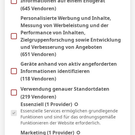
Informationen auf einem Endgerät
11 Apr. 2026
S
(645 Vendoren)
2:1
Personalisierte Werbung und Inhalte,
Heim
Messung von Werbeleistung und der
21 März 2026
N
Performance von Inhalten,
90`
0:2
Zielgruppenforschung sowie Entwicklung
Heim
und Verbesserung von Angeboten
15 März 2026
N
(651 Vendoren)
45`
5:2
Geräte anhand von aktiv angeforderten
Auswärts
Informationen identifizieren
22 Feb. 2026
S
(118 Vendoren)
80`
0:1
Verwendung genauer Standortdaten
Auswärts
14 Feb. 2026
(219 Vendoren)
U
Es folgt eine Liste der Service-Gruppen, für die eine Einwill
70`
Essenziell
(1 Provider)
1:1
Essenzielle Services ermöglichen grundlegende
Heim
Funktionen und sind für das ordnungsgemäße
8 Feb. 2026
U
Funktionieren der Website erforderlich.
90`
1:1
Marketing
(1 Provider)