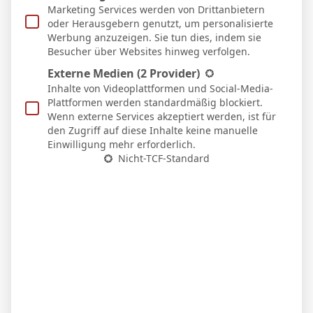
Heim
Marketing Services werden von Drittanbietern
2 Feb. 2026
oder Herausgebern genutzt, um personalisierte
N
79`
1
Werbung anzuzeigen. Sie tun dies, indem sie
4:1
Besucher über Websites hinweg verfolgen.
Auswärts
Externe Medien
(2 Provider)
Inhalte von Videoplattformen und Social-Media-
Plattformen werden standardmäßig blockiert.
Facebook
Twitter
Pinterest
LinkedIn
Tumblr
Email
Wenn externe Services akzeptiert werden, ist für
den Zugriff auf diese Inhalte keine manuelle
Einwilligung mehr erforderlich.
PREVIOUS ARTICLE
NEXT ARTICLE
Nicht-TCF-Standard
L. Luchino
F. Gattoni
Micha Sassie
Website