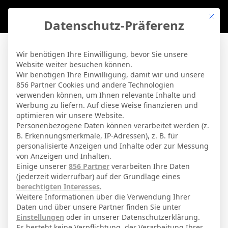
Mit di
Datenschutz-Präferenz
BVBLife
»
Players
»
N. Maupay
Wir benötigen Ihre Einwilligung, bevor Sie unsere
Website weiter besuchen können.
N. Maupay
Wir benötigen Ihre Einwilligung, damit wir und unsere
856 Partner Cookies und andere Technologien
verwenden können, um Ihnen relevante Inhalte und
By
Micha Sassie
19. April 2026
Werbung zu liefern. Auf diese Weise finanzieren und
optimieren wir unsere Website.
Personenbezogene Daten können verarbeitet werden (z.
B. Erkennungsmerkmale, IP-Adressen), z. B. für
Neal Maupay
Voller Name
personalisierte Anzeigen und Inhalte oder zur Messung
von Anzeigen und Inhalten.
Offensivspieler
Position
Einige unserer
856 Partner
verarbeiten Ihre Daten
Sevilla
(jederzeit widerrufbar) auf der Grundlage eines
Aktuelles Team
berechtigten Interesses
.
Nationalität
Weitere Informationen über die Verwendung Ihrer
Daten und über unsere Partner finden Sie unter
Versailles
Geburtsort
Einstellungen
oder in unserer Datenschutzerklärung.
Es besteht keine Verpflichtung, der Verarbeitung Ihrer