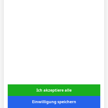
WEITERE ARTIKEL
BVB – Netradio: Das Webradio von Borussia
Dortmund live
Ich akzeptiere alle
7. Mai 2026
Einwilligung speichern