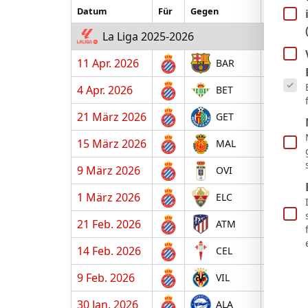
Datum
Für
Gegen
H/A
La Liga 2025-2026
11 Apr. 2026
A
BAR
Es fol
4 Apr. 2026
A
BET
21 März 2026
H
GET
15 März 2026
A
MAL
9 März 2026
H
OVI
1 März 2026
A
ELC
21 Feb. 2026
A
ATM
14 Feb. 2026
H
CEL
9 Feb. 2026
A
VIL
30 Jan. 2026
H
ALA