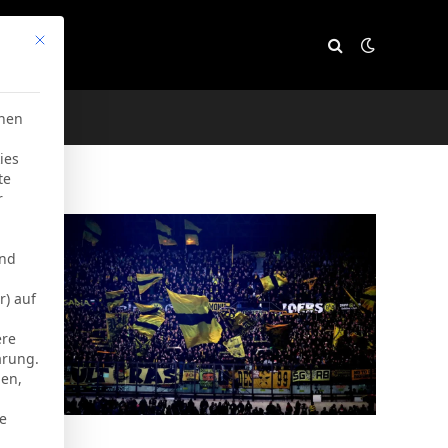
Mit diesem Button wird der Dialog geschlossen. Seine Funktion
e
chen
ies
te
r
und
r) auf
ere
ärung.
men,
ie