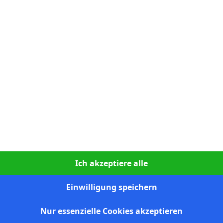
N
0:2
56`
U
1:1
90`
N
0:2
90`
S
1:2
90`
S
0:1
90`
S
1:0
90`
S
0:1
90`
S
2:1
90`
Ich akzeptiere alle
N
0:2
82`
Einwilligung speichern
N
2:1
20`
S
1:0
8`
Nur essenzielle Cookies akzeptieren