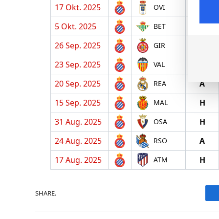
17 Okt. 2025
A
OVI
5 Okt. 2025
H
BET
26 Sep. 2025
A
GIR
23 Sep. 2025
H
VAL
20 Sep. 2025
A
REA
15 Sep. 2025
H
MAL
31 Aug. 2025
H
OSA
24 Aug. 2025
A
RSO
17 Aug. 2025
H
ATM
SHARE.