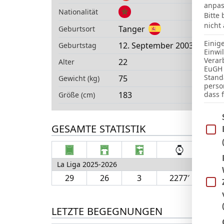
anpas
Nationalität
Bitte
nicht
Tanger
Geburtsort
Einig
12. September 2003
Geburtstag
Einwi
Verar
22
Alter
EuGH 
Stand
75
Gewicht (kg)
perso
183
dass 
Größe (cm)
Im Fo
GESAMTE STATISTIK
La Liga 2025-2026
29
26
3
2277′
7
LETZTE BEGEGNUNGEN