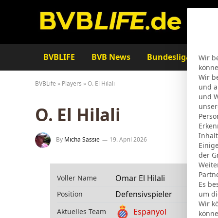
BVBLIFE
BVB News
Bundesliga
Ta
Wir b
könne
Wir b
BVBLife
»
Players
»
O. El Hilali
und a
und W
unser
O. El Hilali
Perso
Erken
Inhal
By
Micha Sassie
19. April 2026
Einig
der G
Weite
Partn
Omar El Hilali
Voller Name
Es be
Defensivspieler
Position
um di
Wir k
Espanyol
Aktuelles Team
könne