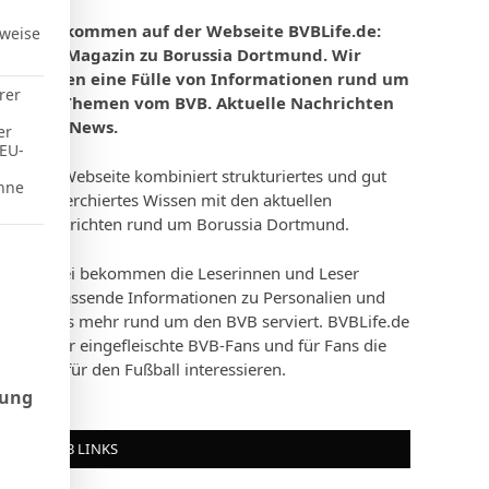
Willkommen auf der Webseite BVBLife.de:
rweise
Das Magazin zu Borussia Dortmund. Wir
bieten eine Fülle von Informationen rund um
rer
die Themen vom BVB. Aktuelle Nachrichten
und News.
er
 EU-
Die Webseite kombiniert strukturiertes und gut
hne
recherchiertes Wissen mit den aktuellen
Nachrichten rund um Borussia Dortmund.
d Consent Framework (TCF), für die eine Einwilligung erteilt werd
Dabei bekommen die Leserinnen und Leser
umfassende Informationen zu Personalien und
vieles mehr rund um den BVB serviert. BVBLife.de
ist für eingefleischte BVB-Fans und für Fans die
sich für den Fußball interessieren.
rung
BVB LINKS