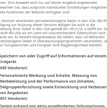
sen. Ihre Auswahl wird nur auf dieses Angebot angewendet.
 beachten Sie, dass aufgrund individueller Einstellungen mögliche
 alle Funktionen der Website verfügbar sind.
e Services verarbeiten personenbezogene Daten in den USA. Mit Ih
lligung zur Nutzung dieser Services willigen Sie auch in die
beitung Ihrer Daten in den USA gemäß Art. 49 (1) lit. a GDPR ein. D
stuft die USA als ein Land mit unzureichendem Datenschutz nach
ards ein. Es besteht beispielsweise die Gefahr, dass US-Behörden
nenbezogene Daten in Überwachungsprogrammen verarbeiten, o
für Europäerinnen und Europäer eine Klagemöglichkeit besteht.
lgenden finden Sie eine Liste der Zwecke des IAB Transparency an
Speichern von oder Zugriff auf Informationen auf einem
Endgerät
(645 Vendoren)
Personalisierte Werbung und Inhalte, Messung von
Werbeleistung und der Performance von Inhalten,
2
Zielgruppenforschung sowie Entwicklung und Verbesse
von Angeboten
(651 Vendoren)
Geräte anhand von aktiv angeforderten Informationen