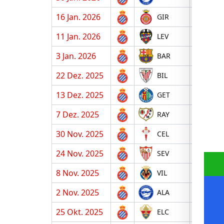
16 Jan. 2026
H
GIR
11 Jan. 2026
A
LEV
3 Jan. 2026
H
BAR
22 Dez. 2025
A
BIL
13 Dez. 2025
A
GET
7 Dez. 2025
H
RAY
30 Nov. 2025
A
CEL
24 Nov. 2025
H
SEV
8 Nov. 2025
H
VIL
2 Nov. 2025
A
ALA
25 Okt. 2025
H
ELC