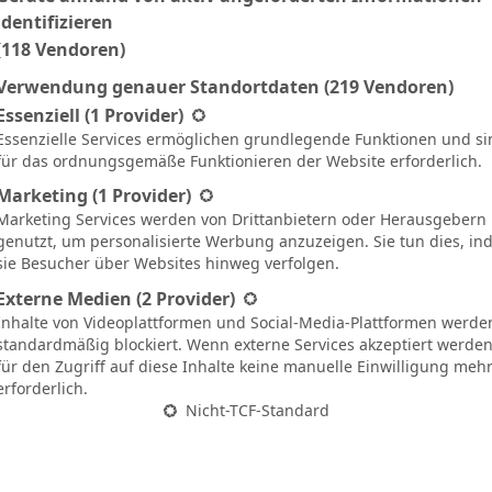
Ergebnis
identifizieren
(118 Vendoren)
Verwendung genauer Standortdaten
(219 Vendoren)
N
4:1
90`
gt eine Liste der Service-Gruppen, für die eine Einwilligung ertei
Essenziell
(1 Provider)
Essenzielle Services ermöglichen grundlegende Funktionen und si
U
0:0
90`
für das ordnungsgemäße Funktionieren der Website erforderlich.
N
1:2
65`
Marketing
(1 Provider)
Marketing Services werden von Drittanbietern oder Herausgebern
N
2:1
90`
genutzt, um personalisierte Werbung anzuzeigen. Sie tun dies, i
sie Besucher über Websites hinweg verfolgen.
U
1:1
90`
Externe Medien
(2 Provider)
U
2:2
90`
Inhalte von Videoplattformen und Social-Media-Plattformen werde
standardmäßig blockiert. Wenn externe Services akzeptiert werden,
N
4:2
90`
für den Zugriff auf diese Inhalte keine manuelle Einwilligung meh
erforderlich.
U
2:2
90`
Nicht-TCF-Standard
N
4:1
90`
N
1:2