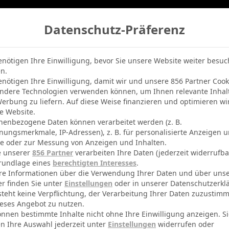
Datenschutz-Präferenz
belle
Champions League
BVB-Netradio
Erfolg
enötigen Ihre Einwilligung, bevor Sie unsere Website weiter besu
n.
enötigen Ihre Einwilligung, damit wir und unsere 856 Partner Cook
ndere Technologien verwenden können, um Ihnen relevante Inhal
erbung zu liefern. Auf diese Weise finanzieren und optimieren wi
e Website.
nenbezogene Daten können verarbeitet werden (z. B.
nungsmerkmale, IP-Adressen), z. B. für personalisierte Anzeigen 
te oder zur Messung von Anzeigen und Inhalten.
e unserer
856 Partner
verarbeiten Ihre Daten (jederzeit widerrufba
rundlage eines
berechtigten Interesses
.
re Informationen über die Verwendung Ihrer Daten und über uns
er finden Sie unter
Einstellungen
oder in unserer Datenschutzerkl
steht keine Verpflichtung, der Verarbeitung Ihrer Daten zuzustim
eses Angebot zu nutzen.
önnen bestimmte Inhalte nicht ohne Ihre Einwilligung anzeigen. S
n Ihre Auswahl jederzeit unter
Einstellungen
widerrufen oder