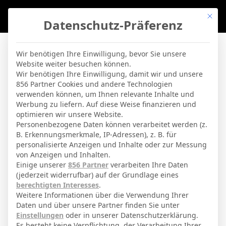
Mit di
Datenschutz-Präferenz
BVBLife
»
Players
»
R. Bardghji
Wir benötigen Ihre Einwilligung, bevor Sie unsere
Website weiter besuchen können.
R. Bardghji
Wir benötigen Ihre Einwilligung, damit wir und unsere
856 Partner Cookies und andere Technologien
verwenden können, um Ihnen relevante Inhalte und
By
Micha Sassie
19. April 2026
Werbung zu liefern. Auf diese Weise finanzieren und
optimieren wir unsere Website.
Personenbezogene Daten können verarbeitet werden (z.
B. Erkennungsmerkmale, IP-Adressen), z. B. für
Roony Bardghji
Voller Name
personalisierte Anzeigen und Inhalte oder zur Messung
von Anzeigen und Inhalten.
Offensivspieler
Position
Einige unserer
856 Partner
verarbeiten Ihre Daten
Barcelona
(jederzeit widerrufbar) auf der Grundlage eines
Aktuelles Team
berechtigten Interesses
.
Nationalität
Weitere Informationen über die Verwendung Ihrer
Daten und über unsere Partner finden Sie unter
Kuwait City
Geburtsort
Einstellungen
oder in unserer Datenschutzerklärung.
Es besteht keine Verpflichtung, der Verarbeitung Ihrer