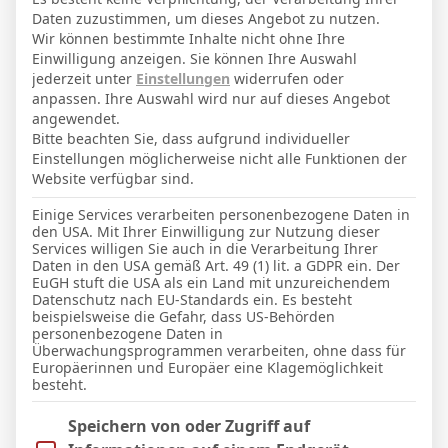
15. November 2005
Geburtstag
Daten zuzustimmen, um dieses Angebot zu nutzen.
20
Alter
Wir können bestimmte Inhalte nicht ohne Ihre
Einwilligung anzeigen. Sie können Ihre Auswahl
73
Gewicht (kg)
jederzeit unter
Einstellungen
widerrufen oder
anpassen. Ihre Auswahl wird nur auf dieses Angebot
173
Größe (cm)
angewendet.
Bitte beachten Sie, dass aufgrund individueller
Einstellungen möglicherweise nicht alle Funktionen der
GESAMTE STATISTIK
Website verfügbar sind.
Einige Services verarbeiten personenbezogene Daten in
den USA. Mit Ihrer Einwilligung zur Nutzung dieser
La Liga 2025-2026
Services willigen Sie auch in die Verarbeitung Ihrer
Daten in den USA gemäß Art. 49 (1) lit. a GDPR ein. Der
16
4
12
383′
1 (0)
1
EuGH stuft die USA als ein Land mit unzureichendem
Datenschutz nach EU-Standards ein. Es besteht
beispielsweise die Gefahr, dass US-Behörden
LETZTE BEGEGNUNGEN
personenbezogene Daten in
Überwachungsprogrammen verarbeiten, ohne dass für
Europäerinnen und Europäer eine Klagemöglichkeit
Datum
Ergebnis
besteht.
La Liga 2025-2026
Im Folgenden finden Sie eine Liste der Zwecke des IAB Trans
Speichern von oder Zugriff auf