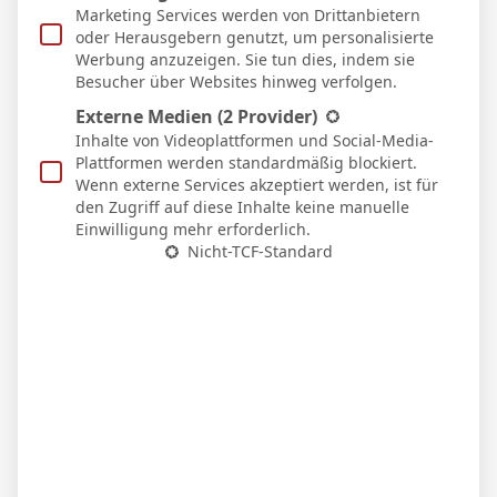
Heim
Marketing Services werden von Drittanbietern
22 Feb. 2026
oder Herausgebern genutzt, um personalisierte
S
2`
Werbung anzuzeigen. Sie tun dies, indem sie
3:0
Besucher über Websites hinweg verfolgen.
Heim
16 Feb. 2026
Externe Medien
(2 Provider)
N
Inhalte von Videoplattformen und Social-Media-
27`
2:1
Plattformen werden standardmäßig blockiert.
Auswärts
Wenn externe Services akzeptiert werden, ist für
7 Feb. 2026
den Zugriff auf diese Inhalte keine manuelle
S
12`
Einwilligung mehr erforderlich.
3:0
Nicht-TCF-Standard
Heim
31 Jan. 2026
S
1:3
Auswärts
25 Jan. 2026
S
11`
3:0
Heim
18 Jan. 2026
N
5`