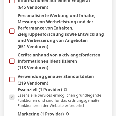
Informationen auf einem Endgerät
11 Apr. 2026
S
(645 Vendoren)
4:1
Personalisierte Werbung und Inhalte,
Heim
Messung von Werbeleistung und der
4 Apr. 2026
S
Performance von Inhalten,
1:2
Zielgruppenforschung sowie Entwicklung
Auswärts
und Verbesserung von Angeboten
22 März 2026
S
(651 Vendoren)
1:0
Geräte anhand von aktiv angeforderten
Heim
Informationen identifizieren
15 März 2026
S
(118 Vendoren)
67`
5:2
Verwendung genauer Standortdaten
Heim
7 März 2026
(219 Vendoren)
S
Es folgt eine Liste der Service-Gruppen, für die eine Einwill
Essenziell
(1 Provider)
0:1
Essenzielle Services ermöglichen grundlegende
Auswärts
Funktionen und sind für das ordnungsgemäße
28 Feb. 2026
S
Funktionieren der Website erforderlich.
17`
4:1
Marketing
(1 Provider)