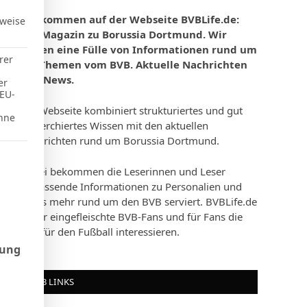
Willkommen auf der Webseite BVBLife.de:
rweise
Das Magazin zu Borussia Dortmund. Wir
bieten eine Fülle von Informationen rund um
rer
die Themen vom BVB. Aktuelle Nachrichten
und News.
er
 EU-
Die Webseite kombiniert strukturiertes und gut
hne
recherchiertes Wissen mit den aktuellen
Nachrichten rund um Borussia Dortmund.
d Consent Framework (TCF), für die eine Einwilligung erteilt werd
Dabei bekommen die Leserinnen und Leser
umfassende Informationen zu Personalien und
vieles mehr rund um den BVB serviert. BVBLife.de
ist für eingefleischte BVB-Fans und für Fans die
sich für den Fußball interessieren.
rung
BVB LINKS