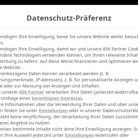
Datenschutz-Präferenz
belle
Champions League
BVB-Netradio
Erfolg
enötigen Ihre Einwilligung, bevor Sie unsere Website weiter besu
n.
enötigen Ihre Einwilligung, damit wir und unsere 856 Partner Cook
ndere Technologien verwenden können, um Ihnen relevante Inhal
erbung zu liefern. Auf diese Weise finanzieren und optimieren wi
e Website.
nenbezogene Daten können verarbeitet werden (z. B.
nungsmerkmale, IP-Adressen), z. B. für personalisierte Anzeigen 
te oder zur Messung von Anzeigen und Inhalten.
e unserer
856 Partner
verarbeiten Ihre Daten (jederzeit widerrufba
rundlage eines
berechtigten Interesses
.
re Informationen über die Verwendung Ihrer Daten und über uns
er finden Sie unter
Einstellungen
oder in unserer Datenschutzerkl
steht keine Verpflichtung, der Verarbeitung Ihrer Daten zuzustim
eses Angebot zu nutzen.
önnen bestimmte Inhalte nicht ohne Ihre Einwilligung anzeigen. S
n Ihre Auswahl jederzeit unter
Einstellungen
widerrufen oder