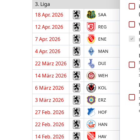
3. Liga
18 Apr. 2026
A
SAA
12 Apr. 2026
H
REG
Es fol
7 Apr. 2026
A
ENE
4 Apr. 2026
H
MAN
22 März 2026
A
DUI
14 März 2026
H
WEH
6 März 2026
A
KOL
3 März 2026
H
ERZ
27 Feb. 2026
A
HOF
22 Feb. 2026
H
HAN
14 Feb. 2026
A
HAV