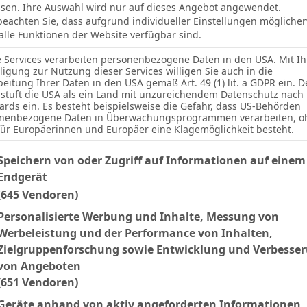
sen. Ihre Auswahl wird nur auf dieses Angebot angewendet.
 beachten Sie, dass aufgrund individueller Einstellungen mögliche
 alle Funktionen der Website verfügbar sind.
e Services verarbeiten personenbezogene Daten in den USA. Mit Ih
lligung zur Nutzung dieser Services willigen Sie auch in die
beitung Ihrer Daten in den USA gemäß Art. 49 (1) lit. a GDPR ein. D
stuft die USA als ein Land mit unzureichendem Datenschutz nach
ards ein. Es besteht beispielsweise die Gefahr, dass US-Behörden
nenbezogene Daten in Überwachungsprogrammen verarbeiten, o
für Europäerinnen und Europäer eine Klagemöglichkeit besteht.
lgenden finden Sie eine Liste der Zwecke des IAB Transparency an
Speichern von oder Zugriff auf Informationen auf einem
Endgerät
(645 Vendoren)
Personalisierte Werbung und Inhalte, Messung von
2
Werbeleistung und der Performance von Inhalten,
Zielgruppenforschung sowie Entwicklung und Verbesse
von Angeboten
(651 Vendoren)
Ergebnis
Geräte anhand von aktiv angeforderten Informationen