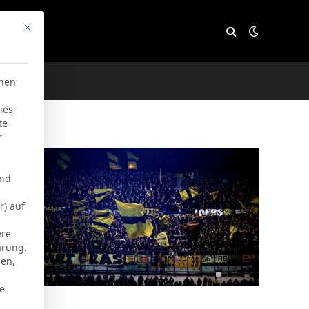
Mit diesem Button wird der Dialog geschlossen. Seine Funktion
e
chen
ies
te
r
und
r) auf
ere
ärung.
men,
ie