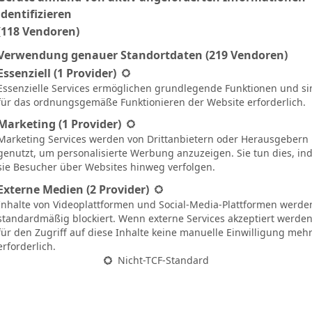
identifizieren
(118 Vendoren)
U
0:0
90`
Verwendung genauer Standortdaten
(219 Vendoren)
U
2:2
90`
gt eine Liste der Service-Gruppen, für die eine Einwilligung ertei
Essenziell
(1 Provider)
N
3:0
90`
Essenzielle Services ermöglichen grundlegende Funktionen und si
für das ordnungsgemäße Funktionieren der Website erforderlich.
U
1:1
90`
Marketing
(1 Provider)
Marketing Services werden von Drittanbietern oder Herausgebern
N
2:1
90`
genutzt, um personalisierte Werbung anzuzeigen. Sie tun dies, i
sie Besucher über Websites hinweg verfolgen.
U
0:0
90`
Externe Medien
(2 Provider)
S
0:1
90`
Inhalte von Videoplattformen und Social-Media-Plattformen werde
standardmäßig blockiert. Wenn externe Services akzeptiert werden,
S
2:1
90`
1
für den Zugriff auf diese Inhalte keine manuelle Einwilligung meh
erforderlich.
S
1:2
90`
Nicht-TCF-Standard
S
1:0
90`
S
0:5
90`