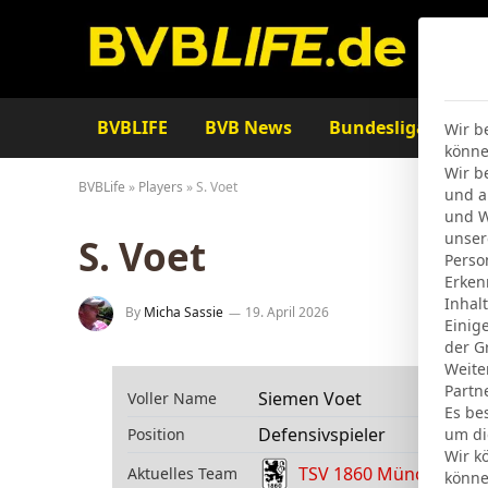
BVBLIFE
BVB News
Bundesliga
Ta
Wir b
könne
Wir b
BVBLife
»
Players
»
S. Voet
und a
und W
unser
S. Voet
Perso
Erken
Inhal
By
Micha Sassie
19. April 2026
Einig
der G
Weite
Partn
Siemen Voet
Voller Name
Es be
Defensivspieler
Position
um di
Wir k
TSV 1860 München
Aktuelles Team
könne