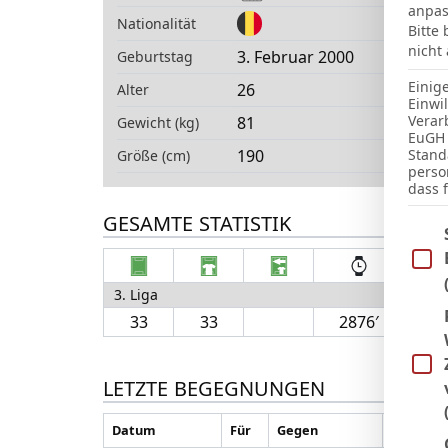
anpas
Nationalität
Bitte
nicht
3. Februar 2000
Geburtstag
Einig
26
Alter
Einwi
Verar
81
Gewicht (kg)
EuGH 
190
Stand
Größe (cm)
perso
dass 
GESAMTE STATISTIK
Im Fo
3. Liga
33
33
2876′
7
LETZTE BEGEGNUNGEN
Datum
Für
Gegen
H/A