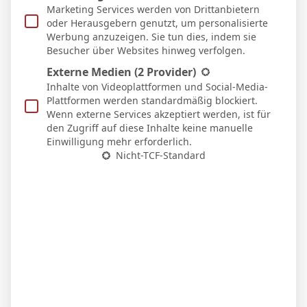
Marketing Services werden von Drittanbietern
8 Feb. 2026
S
oder Herausgebern genutzt, um personalisierte
Werbung anzuzeigen. Sie tun dies, indem sie
0:2
Auswärts
Besucher über Websites hinweg verfolgen.
24 Jan. 2026
S
Externe Medien
(2 Provider)
Inhalte von Videoplattformen und Social-Media-
0:2
Plattformen werden standardmäßig blockiert.
Auswärts
Wenn externe Services akzeptiert werden, ist für
17 Jan. 2026
S
den Zugriff auf diese Inhalte keine manuelle
Einwilligung mehr erforderlich.
2:0
Heim
Nicht-TCF-Standard
4 Jan. 2026
S
5:1
Heim
20 Dez. 2025
S
2:0
Heim
14 Dez. 2025
S
1:2