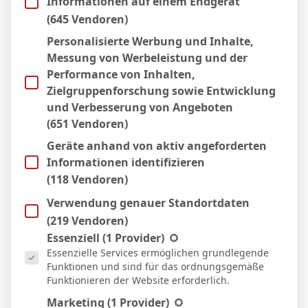
Informationen auf einem Endgerät
S
(645 Vendoren)
2:1
Heim
Personalisierte Werbung und Inhalte,
22 März 2026
S
Messung von Werbeleistung und der
Performance von Inhalten,
3:2
Heim
Zielgruppenforschung sowie Entwicklung
14 März 2026
und Verbesserung von Angeboten
S
(651 Vendoren)
4:1
Heim
Geräte anhand von aktiv angeforderten
6 März 2026
Informationen identifizieren
S
(118 Vendoren)
1:2
Auswärts
Verwendung genauer Standortdaten
2 März 2026
N
(219 Vendoren)
Es folgt eine Liste der Service-Gruppen, für die eine Einwill
Essenziell
(1 Provider)
0:1
Heim
Essenzielle Services ermöglichen grundlegende
21 Feb. 2026
Funktionen und sind für das ordnungsgemäße
N
Funktionieren der Website erforderlich.
2:1
Marketing
(1 Provider)
Auswärts