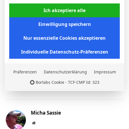
S
Ich akzeptiere alle
0:3
Auswärts
19 Aug. 2025
Einwilligung speichern
S
1:0
Heim
Nur essenzielle Cookies akzeptieren
Individuelle Datenschutz-Präferenzen
Facebook
Twitter
Pinterest
LinkedIn
Tumblr
Email
Präferenzen
Datenschutzerklärung
Impressum
PREVIOUS ARTICLE
NEXT ARTICLE
Borlabs Cookie - TCF-CMP Id: 323
J. Naveros
Fran González
Micha Sassie
Website