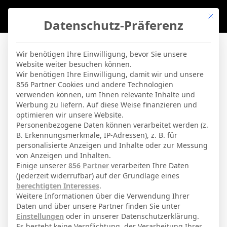
Mit di
Datenschutz-Präferenz
BVBLife
»
Players
»
Sergio Mestre
Wir benötigen Ihre Einwilligung, bevor Sie unsere
Website weiter besuchen können.
Sergio Mestre
Wir benötigen Ihre Einwilligung, damit wir und unsere
856 Partner Cookies und andere Technologien
verwenden können, um Ihnen relevante Inhalte und
By
Micha Sassie
19. April 2026
Werbung zu liefern. Auf diese Weise finanzieren und
optimieren wir unsere Website.
Personenbezogene Daten können verarbeitet werden (z.
B. Erkennungsmerkmale, IP-Adressen), z. B. für
Sergio Mestre Sánchez
Voller Name
personalisierte Anzeigen und Inhalte oder zur Messung
von Anzeigen und Inhalten.
Torwart
Position
Einige unserer
856 Partner
verarbeiten Ihre Daten
Real Madrid
(jederzeit widerrufbar) auf der Grundlage eines
Aktuelles Team
berechtigten Interesses
.
Nationalität
Weitere Informationen über die Verwendung Ihrer
Daten und über unsere Partner finden Sie unter
Boadilla del Monte
Geburtsort
Einstellungen
oder in unserer Datenschutzerklärung.
Es besteht keine Verpflichtung, der Verarbeitung Ihrer