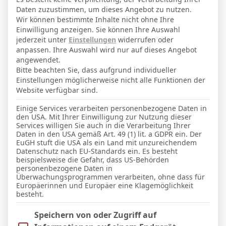
13. Februar 2005
Geburtstag
Daten zuzustimmen, um dieses Angebot zu nutzen.
21
Alter
Wir können bestimmte Inhalte nicht ohne Ihre
Einwilligung anzeigen. Sie können Ihre Auswahl
80
Gewicht (kg)
jederzeit unter
Einstellungen
widerrufen oder
anpassen. Ihre Auswahl wird nur auf dieses Angebot
193
Größe (cm)
angewendet.
Bitte beachten Sie, dass aufgrund individueller
Einstellungen möglicherweise nicht alle Funktionen der
GESAMTE STATISTIK
Website verfügbar sind.
Einige Services verarbeiten personenbezogene Daten in
den USA. Mit Ihrer Einwilligung zur Nutzung dieser
La Liga 2025-2026
Services willigen Sie auch in die Verarbeitung Ihrer
0
0
0′
0
0
Daten in den USA gemäß Art. 49 (1) lit. a GDPR ein. Der
EuGH stuft die USA als ein Land mit unzureichendem
Datenschutz nach EU-Standards ein. Es besteht
beispielsweise die Gefahr, dass US-Behörden
LETZTE BEGEGNUNGEN
personenbezogene Daten in
Überwachungsprogrammen verarbeiten, ohne dass für
Europäerinnen und Europäer eine Klagemöglichkeit
Datum
Ergebnis
besteht.
La Liga 2025-2026
Im Folgenden finden Sie eine Liste der Zwecke des IAB Trans
Speichern von oder Zugriff auf
21 Apr. 2026