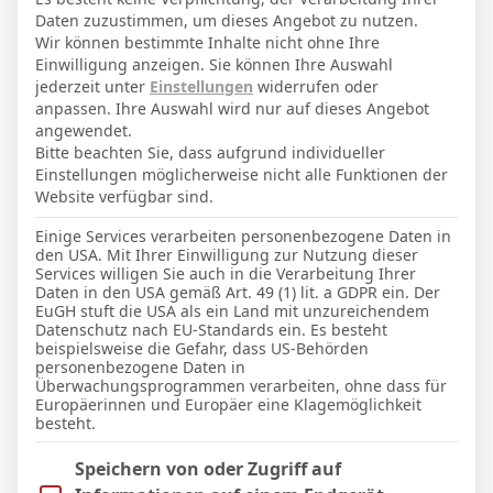
22. September 1998
Geburtstag
Daten zuzustimmen, um dieses Angebot zu nutzen.
27
Alter
Wir können bestimmte Inhalte nicht ohne Ihre
Einwilligung anzeigen. Sie können Ihre Auswahl
69
Gewicht (kg)
jederzeit unter
Einstellungen
widerrufen oder
anpassen. Ihre Auswahl wird nur auf dieses Angebot
180
Größe (cm)
angewendet.
Bitte beachten Sie, dass aufgrund individueller
Einstellungen möglicherweise nicht alle Funktionen der
GESAMTE STATISTIK
Website verfügbar sind.
Einige Services verarbeiten personenbezogene Daten in
den USA. Mit Ihrer Einwilligung zur Nutzung dieser
Pokal
Services willigen Sie auch in die Verarbeitung Ihrer
Daten in den USA gemäß Art. 49 (1) lit. a GDPR ein. Der
2
2
161′
EuGH stuft die USA als ein Land mit unzureichendem
Datenschutz nach EU-Standards ein. Es besteht
beispielsweise die Gefahr, dass US-Behörden
LETZTE BEGEGNUNGEN
personenbezogene Daten in
Überwachungsprogrammen verarbeiten, ohne dass für
Europäerinnen und Europäer eine Klagemöglichkeit
Datum
Ergebnis
besteht.
Pokal
Im Folgenden finden Sie eine Liste der Zwecke des IAB Trans
Speichern von oder Zugriff auf