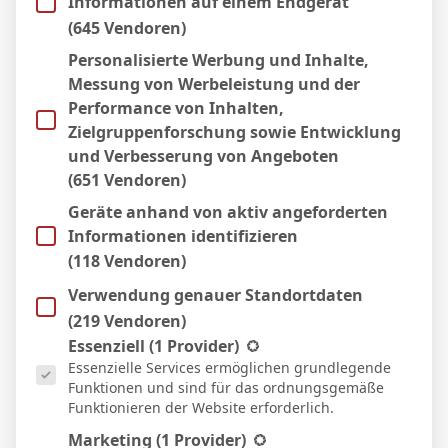
Informationen auf einem Endgerät
28 Okt. 2025
N
(645 Vendoren)
71`
3:0
Personalisierte Werbung und Inhalte,
Auswärts
Messung von Werbeleistung und der
17 Aug. 2025
S
Performance von Inhalten,
90`
0:1
Zielgruppenforschung sowie Entwicklung
Auswärts
und Verbesserung von Angeboten
(651 Vendoren)
Geräte anhand von aktiv angeforderten
Facebook
Twitter
Pinterest
LinkedIn
Tumblr
Email
Informationen identifizieren
(118 Vendoren)
PREVIOUS ARTICLE
NEXT ARTICLE
Verwendung genauer Standortdaten
S. Telalovic
J. Malanga
(219 Vendoren)
Es folgt eine Liste der Service-Gruppen, für die eine Einwill
Essenziell
(1 Provider)
Essenzielle Services ermöglichen grundlegende
Funktionen und sind für das ordnungsgemäße
Micha Sassie
Funktionieren der Website erforderlich.
Website
Marketing
(1 Provider)