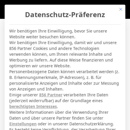
Mit di
Datenschutz-Präferenz
BVBLife
»
Players
»
T. Zimmerschied
Wir benötigen Ihre Einwilligung, bevor Sie unsere
Website weiter besuchen können.
T. Zimmerschied
Wir benötigen Ihre Einwilligung, damit wir und unsere
856 Partner Cookies und andere Technologien
verwenden können, um Ihnen relevante Inhalte und
By
Micha Sassie
16. April 2026
Werbung zu liefern. Auf diese Weise finanzieren und
optimieren wir unsere Website.
Personenbezogene Daten können verarbeitet werden (z.
B. Erkennungsmerkmale, IP-Adressen), z. B. für
Tom Zimmerschied
Voller Name
personalisierte Anzeigen und Inhalte oder zur Messung
von Anzeigen und Inhalten.
Mittelfeldspieler
Position
Einige unserer
856 Partner
verarbeiten Ihre Daten
SV Elversberg
(jederzeit widerrufbar) auf der Grundlage eines
Aktuelles Team
berechtigten Interesses
.
Nationalität
Weitere Informationen über die Verwendung Ihrer
Daten und über unsere Partner finden Sie unter
Koblenz
Geburtsort
Einstellungen
oder in unserer Datenschutzerklärung.
Es besteht keine Verpflichtung, der Verarbeitung Ihrer