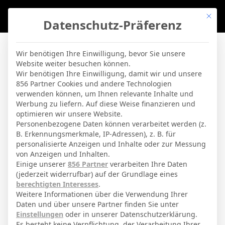
Mit di
Datenschutz-Präferenz
BVBLife
»
Players
»
V. Birmančević
Wir benötigen Ihre Einwilligung, bevor Sie unsere
Website weiter besuchen können.
V. Birmančević
Wir benötigen Ihre Einwilligung, damit wir und unsere
856 Partner Cookies und andere Technologien
verwenden können, um Ihnen relevante Inhalte und
By
Micha Sassie
19. April 2026
Werbung zu liefern. Auf diese Weise finanzieren und
optimieren wir unsere Website.
Personenbezogene Daten können verarbeitet werden (z.
B. Erkennungsmerkmale, IP-Adressen), z. B. für
Veljko Birmančević
Voller Name
personalisierte Anzeigen und Inhalte oder zur Messung
von Anzeigen und Inhalten.
Mittelfeldspieler
Position
Einige unserer
856 Partner
verarbeiten Ihre Daten
Getafe
(jederzeit widerrufbar) auf der Grundlage eines
Aktuelles Team
berechtigten Interesses
.
Nationalität
Weitere Informationen über die Verwendung Ihrer
Daten und über unsere Partner finden Sie unter
Šabac
Geburtsort
Einstellungen
oder in unserer Datenschutzerklärung.
Es besteht keine Verpflichtung, der Verarbeitung Ihrer