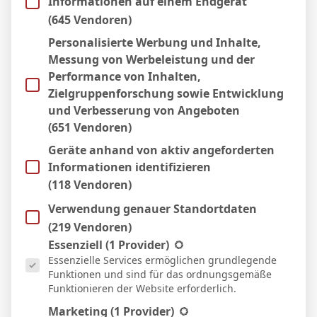
Informationen auf einem Endgerät
13 Apr. 2026
N
(645 Vendoren)
20`
1:0
Personalisierte Werbung und Inhalte,
Auswärts
Messung von Werbeleistung und der
5 Apr. 2026
S
Performance von Inhalten,
9`
2:0
Zielgruppenforschung sowie Entwicklung
Heim
und Verbesserung von Angeboten
21 März 2026
S
(651 Vendoren)
1:2
Geräte anhand von aktiv angeforderten
Auswärts
Informationen identifizieren
14 März 2026
N
(118 Vendoren)
45`
1:0
Verwendung genauer Standortdaten
Auswärts
8 März 2026
(219 Vendoren)
S
Es folgt eine Liste der Service-Gruppen, für die eine Einwill
Essenziell
(1 Provider)
2:0
Essenzielle Services ermöglichen grundlegende
Heim
Funktionen und sind für das ordnungsgemäße
2 März 2026
S
Funktionieren der Website erforderlich.
0:1
Marketing
(1 Provider)