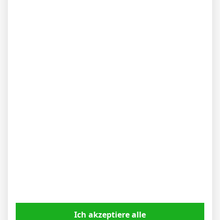
Micha Sassie
Website
WEITERE ARTIKEL
Ich akzeptiere alle