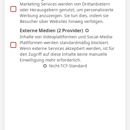
Auswärts
Marketing Services werden von Drittanbietern
22 Feb. 2026
oder Herausgebern genutzt, um personalisierte
N
14`
Werbung anzuzeigen. Sie tun dies, indem sie
0:1
Besucher über Websites hinweg verfolgen.
Heim
14 Feb. 2026
Externe Medien
(2 Provider)
S
Inhalte von Videoplattformen und Social-Media-
2:1
Plattformen werden standardmäßig blockiert.
Heim
Wenn externe Services akzeptiert werden, ist für
8 Feb. 2026
den Zugriff auf diese Inhalte keine manuelle
S
Einwilligung mehr erforderlich.
0:2
Nicht-TCF-Standard
Auswärts
Facebook
Twitter
Pinterest
LinkedIn
Tumblr
Email
PREVIOUS ARTICLE
NEXT ARTICLE
L. Vázquez
Z. Romero