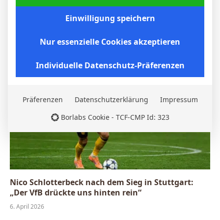
BVB – Netradio: Das Webradio von Borussia
Einwilligung speichern
Dortmund live
7. Mai 2026
Nur essenzielle Cookies akzeptieren
Individuelle Datenschutz-Präferenzen
Präferenzen
Datenschutzerklärung
Impressum
Borlabs Cookie - TCF-CMP Id: 323
Nico Schlotterbeck nach dem Sieg in Stuttgart:
„Der VfB drückte uns hinten rein“
6. April 2026