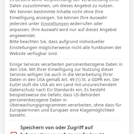
5. März 1998
Geburtstag
Daten zuzustimmen, um dieses Angebot zu nutzen.
28
Alter
Wir können bestimmte Inhalte nicht ohne Ihre
Einwilligung anzeigen. Sie können Ihre Auswahl
67
Gewicht (kg)
jederzeit unter
Einstellungen
widerrufen oder
anpassen. Ihre Auswahl wird nur auf dieses Angebot
179
Größe (cm)
angewendet.
Bitte beachten Sie, dass aufgrund individueller
Einstellungen möglicherweise nicht alle Funktionen der
GESAMTE STATISTIK
Website verfügbar sind.
Einige Services verarbeiten personenbezogene Daten in
den USA. Mit Ihrer Einwilligung zur Nutzung dieser
La Liga 2025-2026
Services willigen Sie auch in die Verarbeitung Ihrer
Daten in den USA gemäß Art. 49 (1) lit. a GDPR ein. Der
4
0
4
88′
EuGH stuft die USA als ein Land mit unzureichendem
Datenschutz nach EU-Standards ein. Es besteht
beispielsweise die Gefahr, dass US-Behörden
LETZTE BEGEGNUNGEN
personenbezogene Daten in
Überwachungsprogrammen verarbeiten, ohne dass für
Europäerinnen und Europäer eine Klagemöglichkeit
Datum
Ergebnis
besteht.
La Liga 2025-2026
Im Folgenden finden Sie eine Liste der Zwecke des IAB Trans
Speichern von oder Zugriff auf