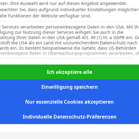
sen. Ihre Auswahl wird nur auf dieses Angebot angewendet.
 beachten Sie, dass aufgrund individueller Einstellungen mögliche
M. Ortiz
 alle Funktionen der Website verfügbar sind.
By
Micha Sassie
19. April 2026
0
e Services verarbeiten personenbezogene Daten in den USA. Mit Ih
lligung zur Nutzung dieser Services willigen Sie auch in die
beitung Ihrer Daten in den USA gemäß Art. 49 (1) lit. a GDPR ein. D
stuft die USA als ein Land mit unzureichendem Datenschutz nach
ards ein. Es besteht beispielsweise die Gefahr, dass US-Behörden
nenbezogene Daten in Überwachungsprogrammen verarbeiten, o
für Europäerinnen und Europäer eine Klagemöglichkeit besteht.
J. Martinez
lgenden finden Sie eine Liste der Zwecke des IAB Transparency an
Ich akzeptiere alle
Speichern von oder Zugriff auf Informationen auf einem
By
Micha Sassie
19. April 2026
0
Endgerät
Einwilligung speichern
(645 Vendoren)
Personalisierte Werbung und Inhalte, Messung von
Nur essenzielle Cookies akzeptieren
Werbeleistung und der Performance von Inhalten,
F. Maeso
Zielgruppenforschung sowie Entwicklung und Verbesse
Individuelle Datenschutz-Präferenzen
von Angeboten
By
Micha Sassie
19. April 2026
0
(651 Vendoren)
Geräte anhand von aktiv angeforderten Informationen