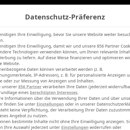
Datenschutz-Präferenz
belle
Champions League
BVB-Netradio
Erfolg
enötigen Ihre Einwilligung, bevor Sie unsere Website weiter besu
n.
enötigen Ihre Einwilligung, damit wir und unsere 856 Partner Cook
ndere Technologien verwenden können, um Ihnen relevante Inhal
erbung zu liefern. Auf diese Weise finanzieren und optimieren wi
e Website.
nenbezogene Daten können verarbeitet werden (z. B.
nungsmerkmale, IP-Adressen), z. B. für personalisierte Anzeigen 
te oder zur Messung von Anzeigen und Inhalten.
e unserer
856 Partner
verarbeiten Ihre Daten (jederzeit widerrufba
rundlage eines
berechtigten Interesses
.
I. Galech
re Informationen über die Verwendung Ihrer Daten und über uns
er finden Sie unter
Einstellungen
oder in unserer Datenschutzerkl
By
Micha Sassie
19. April 2026
0
steht keine Verpflichtung, der Verarbeitung Ihrer Daten zuzustim
eses Angebot zu nutzen.
önnen bestimmte Inhalte nicht ohne Ihre Einwilligung anzeigen. S
n Ihre Auswahl jederzeit unter
Einstellungen
widerrufen oder