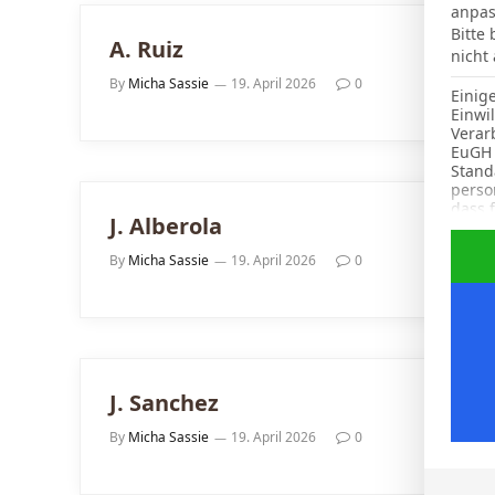
anpas
Bitte
A. Ruiz
nicht
By
Micha Sassie
19. April 2026
0
Einig
Einwi
Verar
EuGH 
Stand
perso
dass 
J. Alberola
Im Fo
By
Micha Sassie
19. April 2026
0
J. Sanchez
By
Micha Sassie
19. April 2026
0