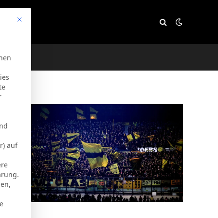
Mit diesem Button wird der Dialog geschlossen. Seine Funktion
e
chen
ies
te
r
und
r) auf
ere
ärung.
men,
ie