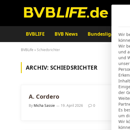
BVBLIFE
BVB News
Bundesliga
Ta
Wir b
könne
Wir b
BVBLife
»
Schiedsrichter
und a
und W
unser
ARCHIV:
SCHIEDSRICHTER
Perso
Erken
Inhal
Einig
der G
A. Cordero
Weite
Partn
By
Micha Sassie
19. April 2026
0
Es be
um di
Wir k
könne