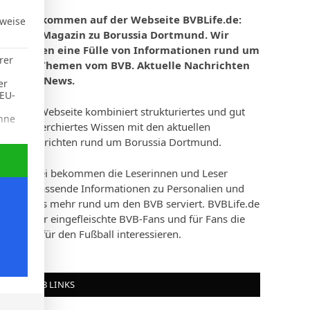
Willkommen auf der Webseite BVBLife.de:
rweise
Das Magazin zu Borussia Dortmund. Wir
bieten eine Fülle von Informationen rund um
rer
die Themen vom BVB. Aktuelle Nachrichten
und News.
er
 EU-
Die Webseite kombiniert strukturiertes und gut
hne
recherchiertes Wissen mit den aktuellen
Nachrichten rund um Borussia Dortmund.
d Consent Framework (TCF), für die eine Einwilligung erteilt werd
Dabei bekommen die Leserinnen und Leser
umfassende Informationen zu Personalien und
vieles mehr rund um den BVB serviert. BVBLife.de
ist für eingefleischte BVB-Fans und für Fans die
sich für den Fußball interessieren.
rung
BVB LINKS