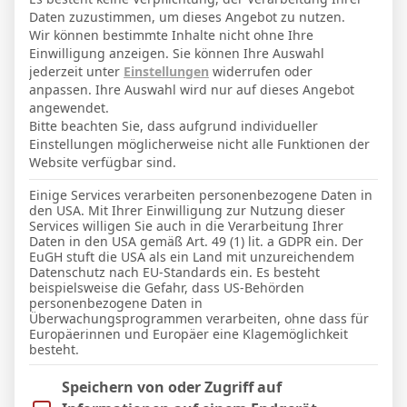
4
0
Daten zuzustimmen, um dieses Angebot zu nutzen.
Elche
Rayo Vallecano
Wir können bestimmte Inhalte nicht ohne Ihre
5
Einwilligung anzeigen. Sie können Ihre Auswahl
jederzeit unter
Einstellungen
widerrufen oder
13 Dez. 2025
-
18:30
La Liga
anpassen. Ihre Auswahl wird nur auf dieses Angebot
2
0
angewendet.
Barcelona
Osasuna
Bitte beachten Sie, dass aufgrund individueller
Einstellungen möglicherweise nicht alle Funktionen der
3
Website verfügbar sind.
29 Nov. 2025
-
18:30
La Liga
Einige Services verarbeiten personenbezogene Daten in
0
2
den USA. Mit Ihrer Einwilligung zur Nutzung dieser
Levante
Athletic Club
Services willigen Sie auch in die Verarbeitung Ihrer
Daten in den USA gemäß Art. 49 (1) lit. a GDPR ein. Der
5
EuGH stuft die USA als ein Land mit unzureichendem
Datenschutz nach EU-Standards ein. Es besteht
8 Nov. 2025
-
14:00
La Liga
beispielsweise die Gefahr, dass US-Behörden
1
0
personenbezogene Daten in
Überwachungsprogrammen verarbeiten, ohne dass für
Girona
Alaves
Europäerinnen und Europäer eine Klagemöglichkeit
3
besteht.
24 Okt. 2025
-
21:00
La Liga
Im Folgenden finden Sie eine Liste der Zwecke des IAB Trans
Speichern von oder Zugriff auf
2
1