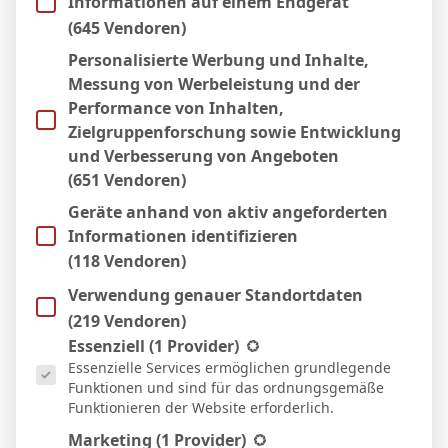
Informationen auf einem Endgerät
Real Sociedad
Sevilla
(645 Vendoren)
4
Personalisierte Werbung und Inhalte,
27 Sep. 2025
-
18:30
La Liga
Messung von Werbeleistung und der
1
0
Performance von Inhalten,
Zielgruppenforschung sowie Entwicklung
Mallorca
Alaves
und Verbesserung von Angeboten
5
(651 Vendoren)
25 Sep. 2025
-
19:30
La Liga
Geräte anhand von aktiv angeforderten
1
1
Informationen identifizieren
Osasuna
Elche
(118 Vendoren)
4
Verwendung genauer Standortdaten
14 Sep. 2025
-
14:00
La Liga
(219 Vendoren)
1
1
Es folgt eine Liste der Service-Gruppen, für die eine Einwill
Essenziell
(1 Provider)
Celta Vigo
Girona
Essenzielle Services ermöglichen grundlegende
3
Funktionen und sind für das ordnungsgemäße
Funktionieren der Website erforderlich.
30 Aug. 2025
-
19:00
La Liga
1
0
Marketing
(1 Provider)