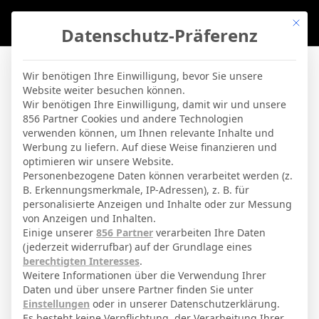
Mit di
Datenschutz-Präferenz
BVBLife
»
Schiedsrichter
»
A. Cordero Vega
Wir benötigen Ihre Einwilligung, bevor Sie unsere
Website weiter besuchen können.
A. Cordero Vega
Wir benötigen Ihre Einwilligung, damit wir und unsere
856 Partner Cookies und andere Technologien
verwenden können, um Ihnen relevante Inhalte und
By
Micha Sassie
19. April 2026
Werbung zu liefern. Auf diese Weise finanzieren und
optimieren wir unsere Website.
Personenbezogene Daten können verarbeitet werden (z.
B. Erkennungsmerkmale, IP-Adressen), z. B. für
Adrian Cordero Vega
Voller Name
personalisierte Anzeigen und Inhalte oder zur Messung
von Anzeigen und Inhalten.
Einige unserer
856 Partner
verarbeiten Ihre Daten
ABGESCHLOSSENE BEGEGNUNGEN
(jederzeit widerrufbar) auf der Grundlage eines
berechtigten Interesses
.
SCHIEDSRICHTER
Weitere Informationen über die Verwendung Ihrer
Daten und über unsere Partner finden Sie unter
21 Dez. 2025
-
18:30
La Liga
Einstellungen
oder in unserer Datenschutzerklärung.
Es besteht keine Verpflichtung, der Verarbeitung Ihrer