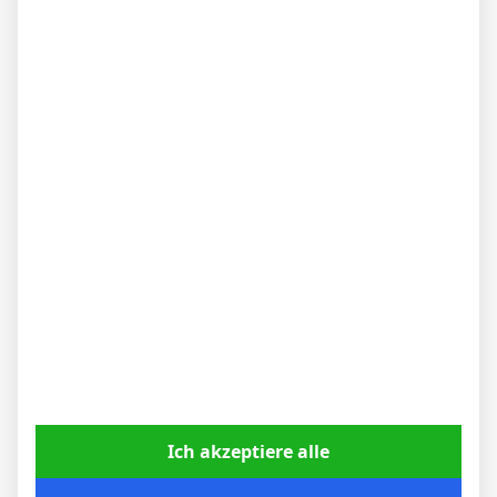
Website
WEITERE ARTIKEL
BVB – Netradio: Das Webradio von Borussia
Ich akzeptiere alle
Dortmund live