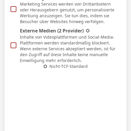
Marketing Services werden von Drittanbietern
Oviedo
Real Sociedad
oder Herausgebern genutzt, um personalisierte
3
Werbung anzuzeigen. Sie tun dies, indem sie
Besucher über Websites hinweg verfolgen.
19 Aug. 2025
-
21:00
La Liga
1
0
Externe Medien
(2 Provider)
Real Madrid
Osasuna
Inhalte von Videoplattformen und Social-Media-
Plattformen werden standardmäßig blockiert.
1
1
Wenn externe Services akzeptiert werden, ist für
den Zugriff auf diese Inhalte keine manuelle
Einwilligung mehr erforderlich.
Nicht-TCF-Standard
Facebook
Twitter
Pinterest
LinkedIn
Tumblr
Email
PREVIOUS ARTICLE
NEXT ARTICLE
V. Garcia Verdura
M. Angel Ortiz Arias
Micha Sassie