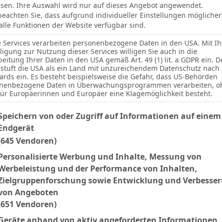
sen. Ihre Auswahl wird nur auf dieses Angebot angewendet.
 beachten Sie, dass aufgrund individueller Einstellungen mögliche
 alle Funktionen der Website verfügbar sind.
2
2
SSV Jahn Regensburg
e Services verarbeiten personenbezogene Daten in den USA. Mit Ih
lligung zur Nutzung dieser Services willigen Sie auch in die
4
beitung Ihrer Daten in den USA gemäß Art. 49 (1) lit. a GDPR ein. D
stuft die USA als ein Land mit unzureichendem Datenschutz nach
1
1
SSV Ulm 1846
ards ein. Es besteht beispielsweise die Gefahr, dass US-Behörden
nenbezogene Daten in Überwachungsprogrammen verarbeiten, o
3
für Europäerinnen und Europäer eine Klagemöglichkeit besteht.
lgenden finden Sie eine Liste der Zwecke des IAB Transparency an
2
4
Speichern von oder Zugriff auf Informationen auf einem
Rot-Weiß Essen
Endgerät
5
(645 Vendoren)
3
1
Waldhof Mannheim
Personalisierte Werbung und Inhalte, Messung von
Werbeleistung und der Performance von Inhalten,
6
Zielgruppenforschung sowie Entwicklung und Verbesse
von Angeboten
0
1
SSV Jahn Regensburg
(651 Vendoren)
3
1
Geräte anhand von aktiv angeforderten Informationen