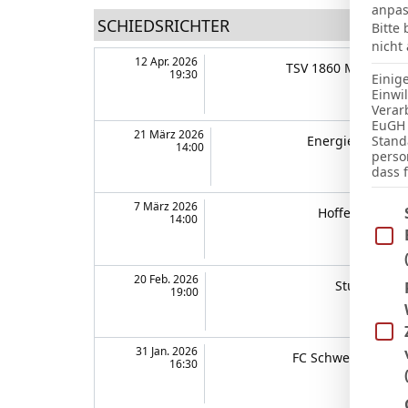
anpas
SCHIEDSRICHTER
Bitte
nicht
12 Apr. 2026
TSV 1860 München
19:30
Einig
Einwi
Verar
EuGH 
21 März 2026
Energie Cottbus
Stand
14:00
perso
dass 
7 März 2026
Im Fo
Hoffenheim II
14:00
20 Feb. 2026
Stuttgart II
19:00
31 Jan. 2026
FC Schweinfurt 05
16:30