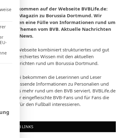
Willkommen auf der Webseite BVBLife.de:
rweise
Das Magazin zu Borussia Dortmund. Wir
bieten eine Fülle von Informationen rund um
rer
die Themen vom BVB. Aktuelle Nachrichten
und News.
er
 EU-
Die Webseite kombiniert strukturiertes und gut
hne
recherchiertes Wissen mit den aktuellen
Nachrichten rund um Borussia Dortmund.
d Consent Framework (TCF), für die eine Einwilligung erteilt werd
Dabei bekommen die Leserinnen und Leser
umfassende Informationen zu Personalien und
vieles mehr rund um den BVB serviert. BVBLife.de
ist für eingefleischte BVB-Fans und für Fans die
sich für den Fußball interessieren.
rung
BVB LINKS