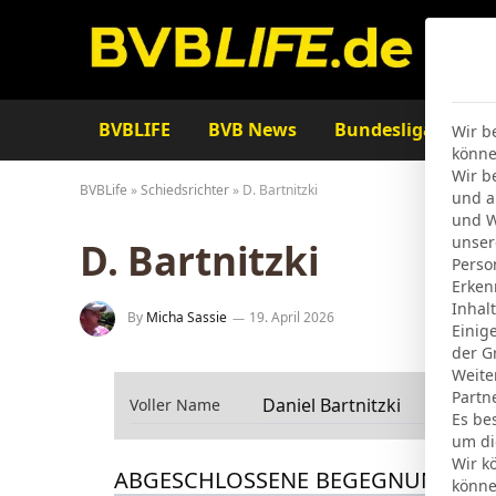
BVBLIFE
BVB News
Bundesliga
Ta
Wir b
könne
Wir b
BVBLife
»
Schiedsrichter
»
D. Bartnitzki
und a
und W
unser
D. Bartnitzki
Perso
Erken
Inhal
By
Micha Sassie
19. April 2026
Einig
der G
Weite
Partn
Daniel Bartnitzki
Voller Name
Es be
um di
Wir k
ABGESCHLOSSENE BEGEGNUNGEN
könne