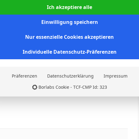
4
1
Ich akzeptiere alle
Einwilligung speichern
Facebook
Twitter
Pinterest
LinkedIn
Tumblr
Email
Nur essenzielle Cookies akzeptieren
NEXT ARTICLE
Individuelle Datenschutz-Präferenzen
M. Nather
Präferenzen
Datenschutzerklärung
Impressum
Borlabs Cookie - TCF-CMP Id: 323
Websit