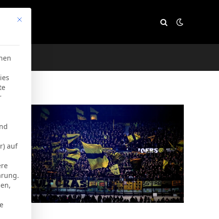
Mit diesem Button wird der Dialog geschlossen. Seine Funktion
e
chen
ies
te
r
und
r) auf
ere
ärung.
men,
ie