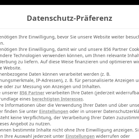
Datenschutz-Präferenz
belle
Champions League
BVB-Netradio
Erfolg
enötigen Ihre Einwilligung, bevor Sie unsere Website weiter besu
n.
enötigen Ihre Einwilligung, damit wir und unsere 856 Partner Cook
ndere Technologien verwenden können, um Ihnen relevante Inhal
erbung zu liefern. Auf diese Weise finanzieren und optimieren wi
e Website.
nenbezogene Daten können verarbeitet werden (z. B.
nungsmerkmale, IP-Adressen), z. B. für personalisierte Anzeigen 
te oder zur Messung von Anzeigen und Inhalten.
e unserer
856 Partner
verarbeiten Ihre Daten (jederzeit widerrufba
rundlage eines
berechtigten Interesses
.
re Informationen über die Verwendung Ihrer Daten und über uns
er finden Sie unter
Einstellungen
oder in unserer Datenschutzerkl
steht keine Verpflichtung, der Verarbeitung Ihrer Daten zuzustim
eses Angebot zu nutzen.
önnen bestimmte Inhalte nicht ohne Ihre Einwilligung anzeigen. S
n Ihre Auswahl jederzeit unter
Einstellungen
widerrufen oder