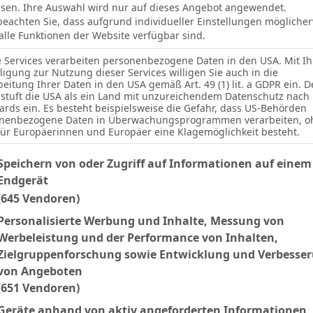
sen. Ihre Auswahl wird nur auf dieses Angebot angewendet.
 beachten Sie, dass aufgrund individueller Einstellungen mögliche
 alle Funktionen der Website verfügbar sind.
0
1
Espanyol
e Services verarbeiten personenbezogene Daten in den USA. Mit Ih
lligung zur Nutzung dieser Services willigen Sie auch in die
6
beitung Ihrer Daten in den USA gemäß Art. 49 (1) lit. a GDPR ein. D
stuft die USA als ein Land mit unzureichendem Datenschutz nach
0
3
Real Madrid
ards ein. Es besteht beispielsweise die Gefahr, dass US-Behörden
nenbezogene Daten in Überwachungsprogrammen verarbeiten, o
2
für Europäerinnen und Europäer eine Klagemöglichkeit besteht.
lgenden finden Sie eine Liste der Zwecke des IAB Transparency an
2
2
Speichern von oder Zugriff auf Informationen auf einem
Osasuna
Endgerät
7
(645 Vendoren)
3
1
Levante
Personalisierte Werbung und Inhalte, Messung von
Werbeleistung und der Performance von Inhalten,
4
Zielgruppenforschung sowie Entwicklung und Verbesse
von Angeboten
3
0
Mallorca
(651 Vendoren)
3
Geräte anhand von aktiv angeforderten Informationen