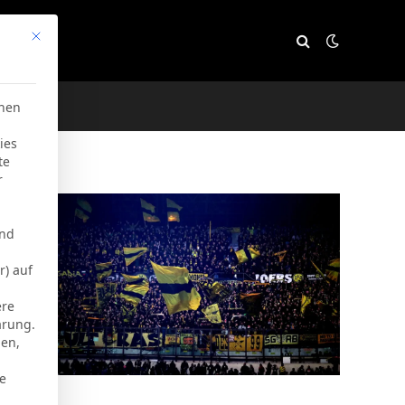
Mit diesem Button wird der Dialog geschlossen. Seine Funktion
e
chen
ies
te
r
und
r) auf
ere
ärung.
men,
ie