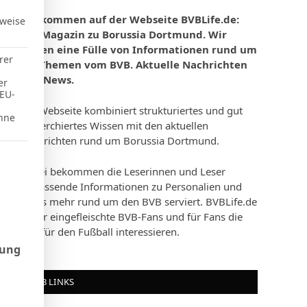
Willkommen auf der Webseite BVBLife.de:
rweise
Das Magazin zu Borussia Dortmund. Wir
bieten eine Fülle von Informationen rund um
rer
die Themen vom BVB. Aktuelle Nachrichten
und News.
er
 EU-
Die Webseite kombiniert strukturiertes und gut
hne
recherchiertes Wissen mit den aktuellen
Nachrichten rund um Borussia Dortmund.
d Consent Framework (TCF), für die eine Einwilligung erteilt werd
Dabei bekommen die Leserinnen und Leser
umfassende Informationen zu Personalien und
vieles mehr rund um den BVB serviert. BVBLife.de
ist für eingefleischte BVB-Fans und für Fans die
sich für den Fußball interessieren.
rung
BVB LINKS