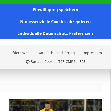
Facebook
Twitter
Pinterest
LinkedIn
Tumblr
Email
Einwilligung speichern
NEXT ARTICLE
Nur essenzielle Cookies akzeptieren
A. Quintero Gonzalez
Individuelle Datenschutz-Präferenzen
Websit
Präferenzen
Datenschutzerklärung
Impressum
Borlabs Cookie - TCF-CMP Id: 323