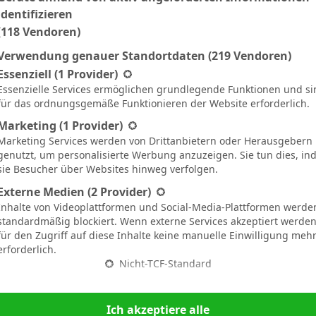
identifizieren
2
1
Girona
(118 Vendoren)
4
Verwendung genauer Standortdaten
(219 Vendoren)
gt eine Liste der Service-Gruppen, für die eine Einwilligung ertei
0
1
Essenziell
(1 Provider)
Sevilla
Essenzielle Services ermöglichen grundlegende Funktionen und si
5
1
für das ordnungsgemäße Funktionieren der Website erforderlich.
Marketing
(1 Provider)
1
2
Real Madrid
Marketing Services werden von Drittanbietern oder Herausgebern
3
1
genutzt, um personalisierte Werbung anzuzeigen. Sie tun dies, i
sie Besucher über Websites hinweg verfolgen.
1
1
Real Betis
Externe Medien
(2 Provider)
3
Inhalte von Videoplattformen und Social-Media-Plattformen werde
standardmäßig blockiert. Wenn externe Services akzeptiert werden,
für den Zugriff auf diese Inhalte keine manuelle Einwilligung meh
1
0
Valencia
erforderlich.
3
1
Nicht-TCF-Standard
Ich akzeptiere alle