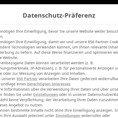
Datenschutz-Präferenz
belle
Champions League
BVB-Netradio
Erfolg
enötigen Ihre Einwilligung, bevor Sie unsere Website weiter besu
n.
enötigen Ihre Einwilligung, damit wir und unsere 856 Partner Cook
ndere Technologien verwenden können, um Ihnen relevante Inhal
erbung zu liefern. Auf diese Weise finanzieren und optimieren wi
e Website.
nenbezogene Daten können verarbeitet werden (z. B.
nungsmerkmale, IP-Adressen), z. B. für personalisierte Anzeigen 
te oder zur Messung von Anzeigen und Inhalten.
e unserer
856 Partner
verarbeiten Ihre Daten (jederzeit widerrufba
rundlage eines
berechtigten Interesses
.
re Informationen über die Verwendung Ihrer Daten und über uns
er finden Sie unter
Einstellungen
oder in unserer Datenschutzerkl
steht keine Verpflichtung, der Verarbeitung Ihrer Daten zuzustim
eses Angebot zu nutzen.
önnen bestimmte Inhalte nicht ohne Ihre Einwilligung anzeigen. S
n Ihre Auswahl jederzeit unter
Einstellungen
widerrufen oder