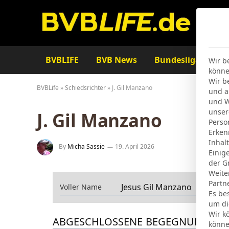
BVBLIFE
BVB News
Bundesliga
Ta
Wir b
könne
Wir b
BVBLife
»
Schiedsrichter
»
J. Gil Manzano
und a
und W
unser
J. Gil Manzano
Perso
Erken
Inhal
By
Micha Sassie
19. April 2026
Einig
der G
Weite
Partn
Jesus Gil Manzano
Voller Name
Es be
um di
Wir k
ABGESCHLOSSENE BEGEGNUNGEN
könne