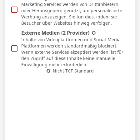
Marketing Services werden von Drittanbietern
oder Herausgebern genutzt, um personalisierte
BVB – Netradio: Das Webradio von Borussia
Werbung anzuzeigen. Sie tun dies, indem sie
Dortmund live
Besucher über Websites hinweg verfolgen.
7. Mai 2026
Externe Medien
(2 Provider)
Inhalte von Videoplattformen und Social-Media-
Plattformen werden standardmäßig blockiert.
Wenn externe Services akzeptiert werden, ist für
den Zugriff auf diese Inhalte keine manuelle
Einwilligung mehr erforderlich.
Nicht-TCF-Standard
Nico Schlotterbeck nach dem Sieg in Stuttgart:
„Der VfB drückte uns hinten rein“
6. April 2026