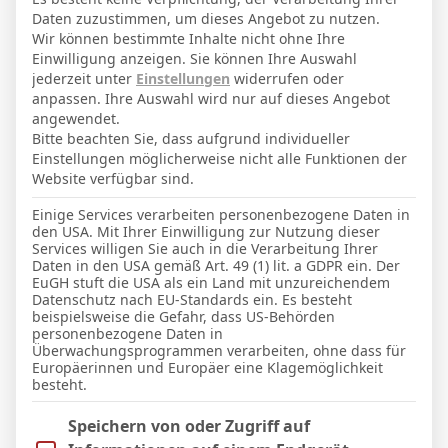
-
-
Daten zuzustimmen, um dieses Angebot zu nutzen.
Fulham
Aston Villa
Wir können bestimmte Inhalte nicht ohne Ihre
Einwilligung anzeigen. Sie können Ihre Auswahl
jederzeit unter
Einstellungen
widerrufen oder
ABGESCHLOSSENE BEGEGNUNGEN
anpassen. Ihre Auswahl wird nur auf dieses Angebot
angewendet.
SCHIEDSRICHTER
Bitte beachten Sie, dass aufgrund individueller
Einstellungen möglicherweise nicht alle Funktionen der
18 Apr. 2026
-
21:00
England - Premier League
Website verfügbar sind.
0
1
Einige Services verarbeiten personenbezogene Daten in
Chelsea
Manchester United
den USA. Mit Ihrer Einwilligung zur Nutzung dieser
4
Services willigen Sie auch in die Verarbeitung Ihrer
Daten in den USA gemäß Art. 49 (1) lit. a GDPR ein. Der
EuGH stuft die USA als ein Land mit unzureichendem
Datenschutz nach EU-Standards ein. Es besteht
beispielsweise die Gefahr, dass US-Behörden
Facebook
Twitter
Pinterest
LinkedIn
Tumblr
Email
personenbezogene Daten in
Überwachungsprogrammen verarbeiten, ohne dass für
Europäerinnen und Europäer eine Klagemöglichkeit
besteht.
PREVIOUS ARTICLE
NEXT ARTICLE
Im Folgenden finden Sie eine Liste der Zwecke des IAB Trans
Speichern von oder Zugriff auf
S. Attwell
C. Kavanagh