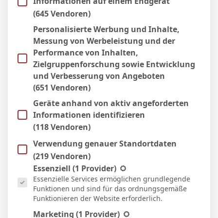
Informationen auf einem Endgerät
(645 Vendoren)
Personalisierte Werbung und Inhalte,
Micha Sassie
Messung von Werbeleistung und der
Performance von Inhalten,
Website
Zielgruppenforschung sowie Entwicklung
und Verbesserung von Angeboten
(651 Vendoren)
WEITERE ARTIKEL
Geräte anhand von aktiv angeforderten
Informationen identifizieren
(118 Vendoren)
Verwendung genauer Standortdaten
(219 Vendoren)
Es folgt eine Liste der Service-Gruppen, für die eine Einwill
Essenziell
(1 Provider)
Essenzielle Services ermöglichen grundlegende
Funktionen und sind für das ordnungsgemäße
Funktionieren der Website erforderlich.
Marketing
(1 Provider)