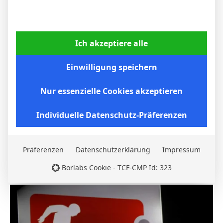
Ich akzeptiere alle
Einwilligung speichern
Nur essenzielle Cookies akzeptieren
Individuelle Datenschutz-Präferenzen
Borussia Dortmund gewinnt auch beim VfB
Präferenzen
Datenschutzerklärung
Impressum
Stuttgart: BVB setzt sich 2:0 durch
6. April 2026
Borlabs Cookie - TCF-CMP Id: 323