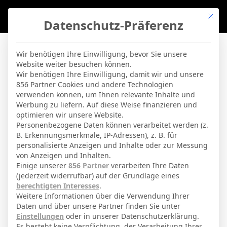
Mit di
Datenschutz-Präferenz
BVBLife
»
Schiedsrichter
»
M. Oliver
Wir benötigen Ihre Einwilligung, bevor Sie unsere
Website weiter besuchen können.
M. Oliver
Wir benötigen Ihre Einwilligung, damit wir und unsere
856 Partner Cookies und andere Technologien
verwenden können, um Ihnen relevante Inhalte und
By
Micha Sassie
18. April 2026
Werbung zu liefern. Auf diese Weise finanzieren und
optimieren wir unsere Website.
Personenbezogene Daten können verarbeitet werden (z.
B. Erkennungsmerkmale, IP-Adressen), z. B. für
Michael Oliver
Voller Name
personalisierte Anzeigen und Inhalte oder zur Messung
von Anzeigen und Inhalten.
Einige unserer
856 Partner
verarbeiten Ihre Daten
ANSTEHENDE BEGEGNUNGEN
(jederzeit widerrufbar) auf der Grundlage eines
berechtigten Interesses
.
SCHIEDSRICHTER
Weitere Informationen über die Verwendung Ihrer
Daten und über unsere Partner finden Sie unter
25 Apr. 2026
-
13:30
England - Premier League
Einstellungen
oder in unserer Datenschutzerklärung.
Es besteht keine Verpflichtung, der Verarbeitung Ihrer