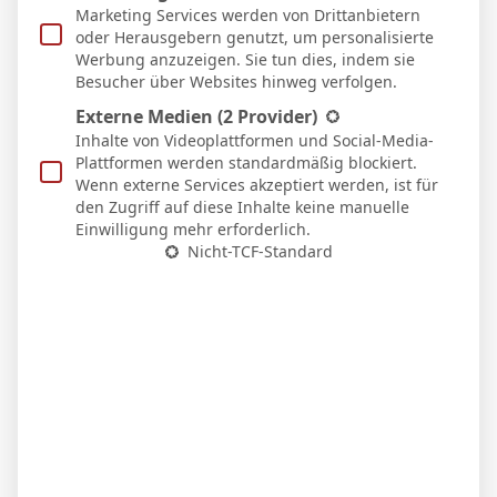
Marketing Services werden von Drittanbietern
Erzgebirge Aue
Rot-Weiß Essen
oder Herausgebern genutzt, um personalisierte
5
Werbung anzuzeigen. Sie tun dies, indem sie
Besucher über Websites hinweg verfolgen.
20 Sep. 2025
-
14:00
3. Liga
2
1
Externe Medien
(2 Provider)
Stuttgart II
FC Viktoria Köln
Inhalte von Videoplattformen und Social-Media-
Plattformen werden standardmäßig blockiert.
7
Wenn externe Services akzeptiert werden, ist für
30 Aug. 2025
-
14:00
3. Liga
den Zugriff auf diese Inhalte keine manuelle
Einwilligung mehr erforderlich.
2
3
Nicht-TCF-Standard
Verl
MSV Duisburg
7
1
Facebook
Twitter
Pinterest
LinkedIn
Tumblr
Email
PREVIOUS ARTICLE
NEXT ARTICLE
C. Kabalakli
D. Lutz