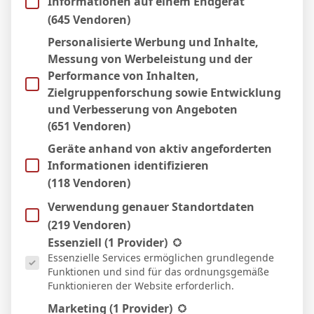
Informationen auf einem Endgerät
SSV Ulm 1846
MSV Duisburg
(645 Vendoren)
6
Personalisierte Werbung und Inhalte,
21 Dez. 2025
-
13:30
3. Liga
Messung von Werbeleistung und der
1
1
Performance von Inhalten,
Zielgruppenforschung sowie Entwicklung
Havelse
Alemannia Aachen
und Verbesserung von Angeboten
5
(651 Vendoren)
29 Nov. 2025
-
16:30
3. Liga
Geräte anhand von aktiv angeforderten
2
3
Informationen identifizieren
FC Schweinfurt 05
Waldhof Mannheim
(118 Vendoren)
9
Verwendung genauer Standortdaten
31 Okt. 2025
-
19:00
3. Liga
(219 Vendoren)
3
1
Es folgt eine Liste der Service-Gruppen, für die eine Einwill
Essenziell
(1 Provider)
FC Viktoria Köln
FC Ingolstadt 04
Essenzielle Services ermöglichen grundlegende
6
Funktionen und sind für das ordnungsgemäße
Funktionieren der Website erforderlich.
5 Okt. 2025
-
13:30
3. Liga
2
2
Marketing
(1 Provider)