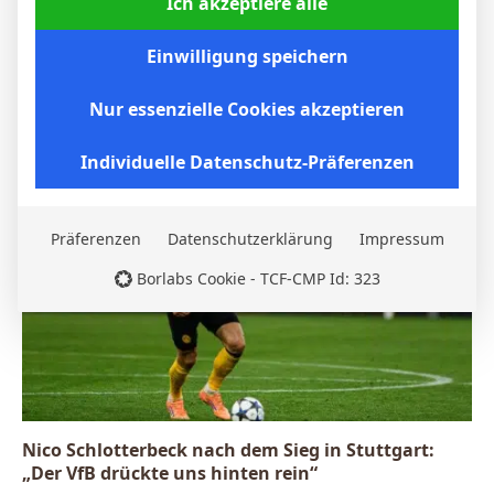
Ich akzeptiere alle
Einwilligung speichern
BVB – Netradio: Das Webradio von Borussia
Dortmund live
Nur essenzielle Cookies akzeptieren
7. Mai 2026
Individuelle Datenschutz-Präferenzen
Präferenzen
Datenschutzerklärung
Impressum
Borlabs Cookie - TCF-CMP Id: 323
Nico Schlotterbeck nach dem Sieg in Stuttgart:
„Der VfB drückte uns hinten rein“