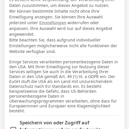
0
0
Daten zuzustimmen, um dieses Angebot zu nutzen.
FC Schweinfurt 05
Hansa Rostock
Wir können bestimmte Inhalte nicht ohne Ihre
3
1
Einwilligung anzeigen. Sie können Ihre Auswahl
jederzeit unter
Einstellungen
widerrufen oder
8 Apr. 2026
-
19:00
3. Liga
anpassen. Ihre Auswahl wird nur auf dieses Angebot
1
2
angewendet.
FC Ingolstadt 04
FC Viktoria Köln
Bitte beachten Sie, dass aufgrund individueller
Einstellungen möglicherweise nicht alle Funktionen der
8
Website verfügbar sind.
14 März 2026
-
16:30
3. Liga
Einige Services verarbeiten personenbezogene Daten in
0
0
den USA. Mit Ihrer Einwilligung zur Nutzung dieser
TSV 1860 München
SV Wehen
Services willigen Sie auch in die Verarbeitung Ihrer
Daten in den USA gemäß Art. 49 (1) lit. a GDPR ein. Der
2
EuGH stuft die USA als ein Land mit unzureichendem
Datenschutz nach EU-Standards ein. Es besteht
21 Feb. 2026
-
14:00
3. Liga
beispielsweise die Gefahr, dass US-Behörden
3
2
personenbezogene Daten in
Überwachungsprogrammen verarbeiten, ohne dass für
FC Ingolstadt 04
Havelse
Europäerinnen und Europäer eine Klagemöglichkeit
2
besteht.
1 Feb. 2026
-
13:30
3. Liga
Im Folgenden finden Sie eine Liste der Zwecke des IAB Trans
Speichern von oder Zugriff auf
1
0