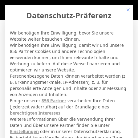
Mit di
Datenschutz-Präferenz
BVBLife
»
Stadien
»
Abanca-Balaídos
Wir benötigen Ihre Einwilligung, bevor Sie unsere
Website weiter besuchen können.
Abanca-Balaídos
Wir benötigen Ihre Einwilligung, damit wir und unsere
856 Partner Cookies und andere Technologien
verwenden können, um Ihnen relevante Inhalte und
By
Micha Sassie
19. April 2026
Werbung zu liefern. Auf diese Weise finanzieren und
optimieren wir unsere Website.
Personenbezogene Daten können verarbeitet werden (z.
B. Erkennungsmerkmale, IP-Adressen), z. B. für
Vigo
Stadt
personalisierte Anzeigen und Inhalte oder zur Messung
von Anzeigen und Inhalten.
Celta Vigo
Teams
Einige unserer
856 Partner
verarbeiten Ihre Daten
(jederzeit widerrufbar) auf der Grundlage eines
Avenida de Balaídos
Adresse
berechtigten Interesses
.
31800
Kapazität
Weitere Informationen über die Verwendung Ihrer
Daten und über unsere Partner finden Sie unter
grass
Spielbelag
Einstellungen
oder in unserer Datenschutzerklärung.
Es besteht keine Verpflichtung, der Verarbeitung Ihrer