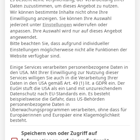
Daten zuzustimmen, um dieses Angebot zu nutzen.
Wir können bestimmte Inhalte nicht ohne Ihre
Einwilligung anzeigen. Sie können Ihre Auswahl
jederzeit unter
Einstellungen
widerrufen oder
Facebook
Twitter
Pinterest
LinkedIn
Tumblr
Email
anpassen. Ihre Auswahl wird nur auf dieses Angebot
angewendet.
Bitte beachten Sie, dass aufgrund individueller
PREVIOUS ARTICLE
NEXT ARTICLE
Einstellungen möglicherweise nicht alle Funktionen der
Website verfügbar sind.
Estadio Ramón Sánchez
Estadio Ciudad de Valencia
Pizjuán
Einige Services verarbeiten personenbezogene Daten in
den USA. Mit Ihrer Einwilligung zur Nutzung dieser
Services willigen Sie auch in die Verarbeitung Ihrer
Daten in den USA gemäß Art. 49 (1) lit. a GDPR ein. Der
EuGH stuft die USA als ein Land mit unzureichendem
Micha Sassie
Datenschutz nach EU-Standards ein. Es besteht
beispielsweise die Gefahr, dass US-Behörden
Website
personenbezogene Daten in
Überwachungsprogrammen verarbeiten, ohne dass für
Europäerinnen und Europäer eine Klagemöglichkeit
besteht.
WEITERE ARTIKEL
Im Folgenden finden Sie eine Liste der Zwecke des IAB Trans
Speichern von oder Zugriff auf