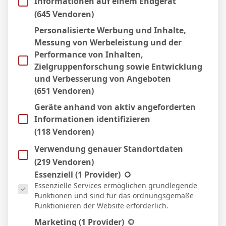
Informationen auf einem Endgerät
(645 Vendoren)
Personalisierte Werbung und Inhalte,
Messung von Werbeleistung und der
Performance von Inhalten,
Zielgruppenforschung sowie Entwicklung
und Verbesserung von Angeboten
(651 Vendoren)
Geräte anhand von aktiv angeforderten
Informationen identifizieren
(118 Vendoren)
BVB – Netradio: Das Webradio von Borussia
Verwendung genauer Standortdaten
Dortmund live
(219 Vendoren)
7. Mai 2026
Es folgt eine Liste der Service-Gruppen, für die eine Einwill
Essenziell
(1 Provider)
Essenzielle Services ermöglichen grundlegende
Funktionen und sind für das ordnungsgemäße
Funktionieren der Website erforderlich.
Marketing
(1 Provider)